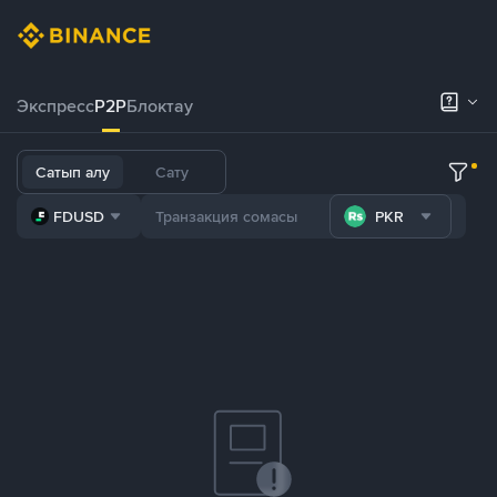
Экспресс
P2P
Блоктау
Сатып алу
Сату
FDUSD
PKR