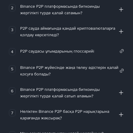
Binance P2P платформасында биткоинды
2
жергілікті түрде қалай сатамын?
P2P сауда аймағында қандай криптовалюталарға
3
қолдау көрсетіледі?
P2P саудасы ұғымдарының глоссарийі
4
Binance P2P жүйесінде жаңа төлеу әдістерін қалай
5
қосуға болады?
Binance P2P платформасында биткоинды
6
жергілікті түрде қалай сатып аламын?
Неліктен Binance P2P басқа P2P нарықтарына
7
қарағанда жақсырақ?