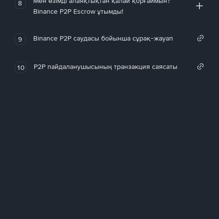
Мен өзімді алаяқтықтан қалай қорғаймын?
8
Binance P2P Escrow ұтымды!
Binance P2P саудасы бойынша сұрақ-жауап
9
P2P пайдаланушысының транзакция саясаты
10