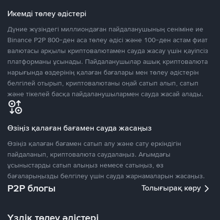
Икемді төлеу әдістері
Дүние жүзіндегі миллиондаған пайдаланушының сеніміне ие
Binance P2P 800-ден аса төлеу әдісі және 100-ден астам фиат
валютасы арқылы криптовалютамен сауда жасау үшін қауіпсіз
платформаны ұсынады. Пайдаланушылар ашық криптовалюта
нарығында өздерінің қалаған бағалары мен төлеу әдістерін
белгілей отырып, криптовалютаны оңай сатып алып, сатып
және тікелей басқа пайдаланушылармен сауда жасай алады.
Өзіңіз қалаған бағамен сауда жасаңыз
Өзіңіз қалаған бағамен сатып алу және сату еркіндігін
пайдаланып, криптовалюта саудалаңыз. Ағымдағы
ұсыныстарды сатып алыңыз немесе сатыңыз, өз
бағаларыңызды белгілеу үшін сауда жарнамаларын жасаңыз.
P2P блогы
Толығырақ көру
Үздік төлеу әдістері