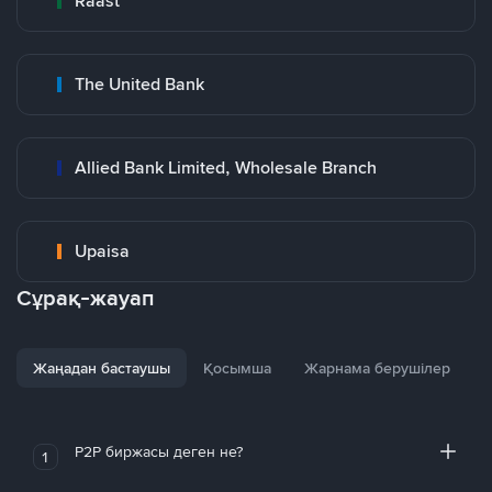
Raast
The United Bank
Allied Bank Limited, Wholesale Branch
Upaisa
Сұрақ-жауап
Жаңадан бастаушы
Қосымша
Жарнама берушілер
P2P биржасы деген не?
1