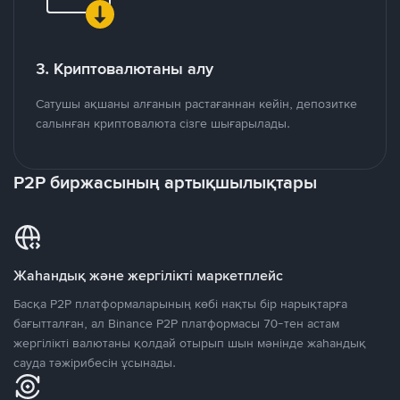
3. Криптовалютаны алу
Сатушы ақшаны алғанын растағаннан кейін, депозитке
салынған криптовалюта сізге шығарылады.
P2P биржасының артықшылықтары
Жаһандық және жергілікті маркетплейс
Басқа P2P платформаларының көбі нақты бір нарықтарға
бағытталған, ал Binance P2P платформасы 70-тен астам
жергілікті валютаны қолдай отырып шын мәнінде жаһандық
сауда тәжірибесін ұсынады.