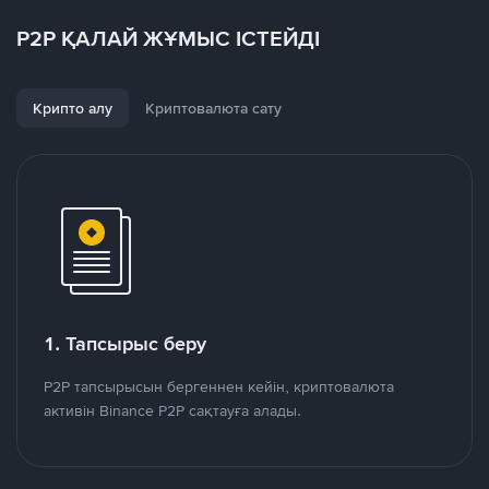
P2P ҚАЛАЙ ЖҰМЫС ІСТЕЙДІ
Крипто алу
Криптовалюта сату
1. Тапсырыс беру
P2P тапсырысын бергеннен кейін, криптовалюта
активін Binance P2P сақтауға алады.