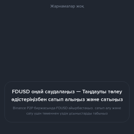
Жарнамалар жоқ
FDUSD оңай саудалаңыз — Таңдаулы төлеу
әдістеріңізбен сатып алыңыз және сатыңыз
Binance P2P биржасында FDUSD айырбастаңыз. сатып алу және
сату үшін төменнен үздік ұсыныстарды табыңыз