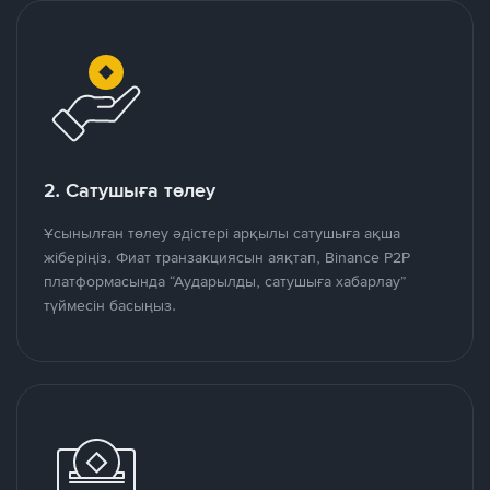
2. Сатушыға төлеу
Ұсынылған төлеу әдістері арқылы сатушыға ақша
жіберіңіз. Фиат транзакциясын аяқтап, Binance P2P
платформасында “Аударылды, сатушыға хабарлау”
түймесін басыңыз.