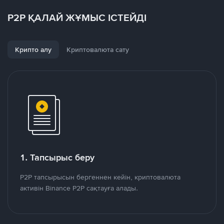
P2P ҚАЛАЙ ЖҰМЫС ІСТЕЙДІ
Крипто алу
Криптовалюта сату
1. Тапсырыс беру
P2P тапсырысын бергеннен кейін, криптовалюта
активін Binance P2P сақтауға алады.