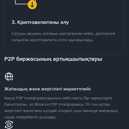
3. Криптовалютаны алу
Сатушы ақшаны алғанын растағаннан кейін, депозитке
салынған криптовалюта сізге шығарылады.
P2P биржасының артықшылықтары
Жаһандық және жергілікті маркетплейс
Басқа P2P платформаларының көбі нақты бір нарықтарға
бағытталған, ал Binance P2P платформасы 70-тен астам
жергілікті валютаны қолдай отырып шын мәнінде жаһандық
сауда тәжірибесін ұсынады.