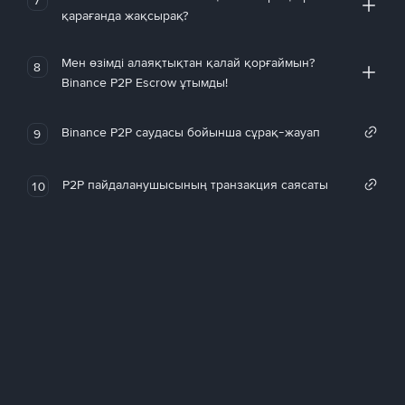
қарағанда жақсырақ?
Мен өзімді алаяқтықтан қалай қорғаймын?
8
Binance P2P Escrow ұтымды!
Binance P2P саудасы бойынша сұрақ-жауап
9
P2P пайдаланушысының транзакция саясаты
10