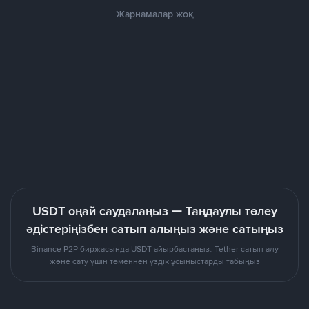
Жарнамалар жоқ
USDT оңай саудалаңыз — Таңдаулы төлеу
әдістеріңізбен сатып алыңыз және сатыңыз
Binance P2P биржасында USDT айырбастаңыз. Tether сатып алу
және сату үшін төменнен үздік ұсыныстарды табыңыз