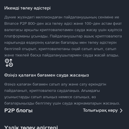
Икемді төлеу әдістері
Дүние жүзіндегі миллиондаған пайдаланушының сеніміне ие
Binance P2P 800-ден аса төлеу әдісі және 100-ден астам фиат
валютасы арқылы криптовалютамен сауда жасау үшін қауіпсіз
платформаны ұсынады. Пайдаланушылар ашық криптовалюта
нарығында өздерінің қалаған бағалары мен төлеу әдістерін
белгілей отырып, криптовалютаны оңай сатып алып, сатып
және тікелей басқа пайдаланушылармен сауда жасай алады.
Өзіңіз қалаған бағамен сауда жасаңыз
Өзіңіз қалаған бағамен сатып алу және сату еркіндігін
пайдаланып, криптовалюта саудалаңыз. Ағымдағы
ұсыныстарды сатып алыңыз немесе сатыңыз, өз
бағаларыңызды белгілеу үшін сауда жарнамаларын жасаңыз.
P2P блогы
Толығырақ көру
Үздік төлеу әдістері