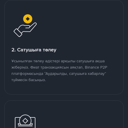
2. Сатушыға төлеу
Ұсынылған төлеу әдістері арқылы сатушыға ақша
жіберіңіз. Фиат транзакциясын аяқтап, Binance P2P
платформасында “Аударылды, сатушыға хабарлау”
түймесін басыңыз.