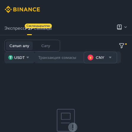
Сақтандырылған
Экспресс
P2P
Сыйақы
Сатып алу
Сату
USDT
CNY