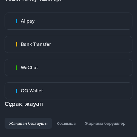
Alipay
Bank Transfer
WeChat
QQ Wallet
Сұрақ-жауап
Жаңадан бастаушы
Қосымша
Жарнама берушілер