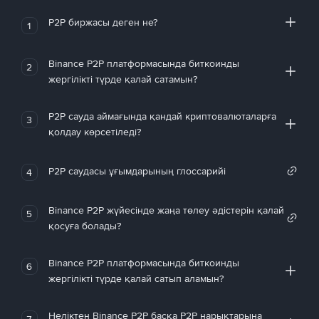
P2P биржасы деген не?
1
Binance P2P платформасында биткоинды
2
жергілікті түрде қалай сатамын?
P2P сауда аймағында қандай криптовалюталарға
3
қолдау көрсетіледі?
P2P саудасы ұғымдарының глоссарийі
4
Binance P2P жүйесінде жаңа төлеу әдістерін қалай
5
қосуға болады?
Binance P2P платформасында биткоинды
6
жергілікті түрде қалай сатып аламын?
Неліктен Binance P2P басқа P2P нарықтарына
7