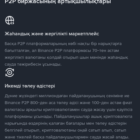
P2P биржасының артықшылықтары
Жаһандық және жергілікті маркетплейс
Басқа P2P платформаларының көбі нақты бір нарықтарға
бағытталған, ал Binance P2P платформасы 70-тен астам
жергілікті валютаны қолдай отырып шын мәнінде жаһандық
сауда тәжірибесін ұсынады.
Икемді төлеу әдістері
Дүние жүзіндегі миллиондаған пайдаланушының сеніміне ие
Binance P2P 800-ден аса төлеу әдісі және 100-ден астам фиат
валютасы арқылы криптовалютамен сауда жасау үшін қауіпсіз
платформаны ұсынады. Пайдаланушылар ашық криптовалюта
нарығында өздерінің қалаған бағалары мен төлеу әдістерін
белгілей отырып, криптовалютаны оңай сатып алып, сатып
және тікелей басқа пайдаланушылармен сауда жасай алады.