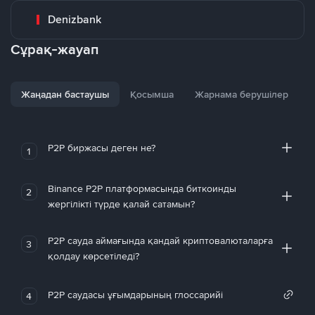
Denizbank
Сұрақ-жауап
Жаңадан бастаушы
Қосымша
Жарнама берушілер
P2P биржасы деген не?
1
Binance P2P платформасында биткоинды
2
жергілікті түрде қалай сатамын?
P2P сауда аймағында қандай криптовалюталарға
3
қолдау көрсетіледі?
P2P саудасы ұғымдарының глоссарийі
4