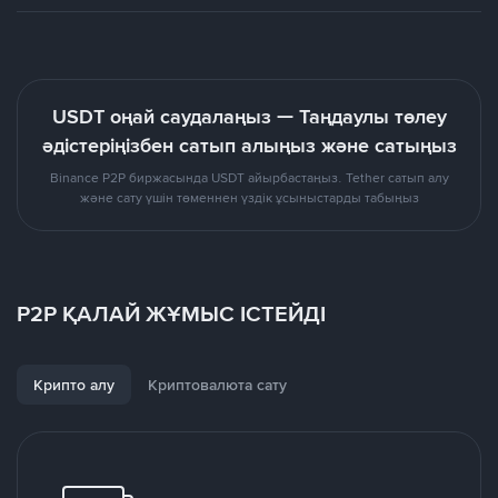
USDT оңай саудалаңыз — Таңдаулы төлеу
әдістеріңізбен сатып алыңыз және сатыңыз
Binance P2P биржасында USDT айырбастаңыз. Tether сатып алу
және сату үшін төменнен үздік ұсыныстарды табыңыз
P2P ҚАЛАЙ ЖҰМЫС ІСТЕЙДІ
Крипто алу
Криптовалюта сату