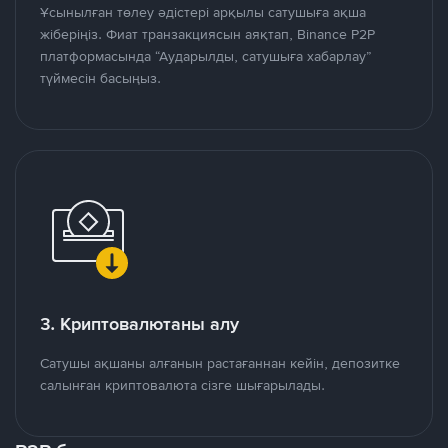
Ұсынылған төлеу әдістері арқылы сатушыға ақша
жіберіңіз. Фиат транзакциясын аяқтап, Binance P2P
платформасында “Аударылды, сатушыға хабарлау”
түймесін басыңыз.
3. Криптовалютаны алу
Сатушы ақшаны алғанын растағаннан кейін, депозитке
салынған криптовалюта сізге шығарылады.