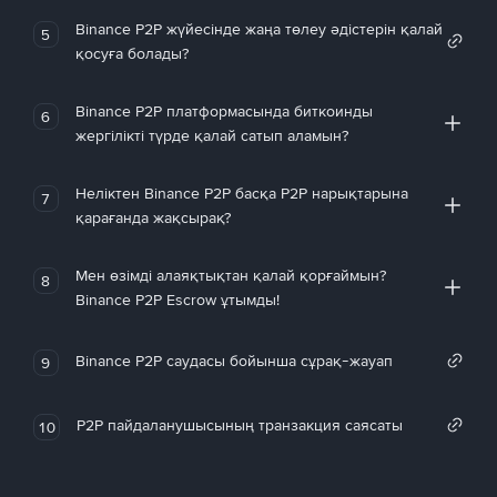
Binance P2P жүйесінде жаңа төлеу әдістерін қалай
5
қосуға болады?
Binance P2P платформасында биткоинды
6
жергілікті түрде қалай сатып аламын?
Неліктен Binance P2P басқа P2P нарықтарына
7
қарағанда жақсырақ?
Мен өзімді алаяқтықтан қалай қорғаймын?
8
Binance P2P Escrow ұтымды!
Binance P2P саудасы бойынша сұрақ-жауап
9
P2P пайдаланушысының транзакция саясаты
10