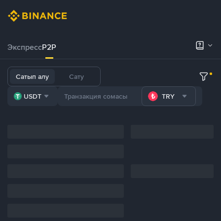
Экспресс
P2P
Сатып алу
Сату
USDT
TRY