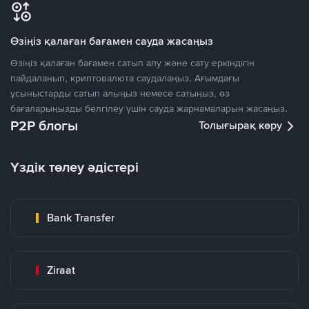
Өзіңіз қалаған бағамен сауда жасаңыз
Өзіңіз қалаған бағамен сатып алу және сату еркіндігін
пайдаланып, криптовалюта саудалаңыз. Ағымдағы
ұсыныстарды сатып алыңыз немесе сатыңыз, өз
бағаларыңызды белгілеу үшін сауда жарнамаларын жасаңыз.
P2P блогы
Толығырақ көру
Үздік төлеу әдістері
Bank Transfer
Ziraat