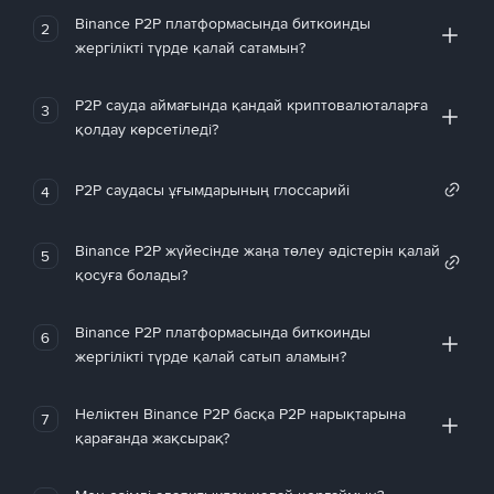
Binance P2P платформасында биткоинды
2
жергілікті түрде қалай сатамын?
P2P сауда аймағында қандай криптовалюталарға
3
қолдау көрсетіледі?
P2P саудасы ұғымдарының глоссарийі
4
Binance P2P жүйесінде жаңа төлеу әдістерін қалай
5
қосуға болады?
Binance P2P платформасында биткоинды
6
жергілікті түрде қалай сатып аламын?
Неліктен Binance P2P басқа P2P нарықтарына
7
қарағанда жақсырақ?