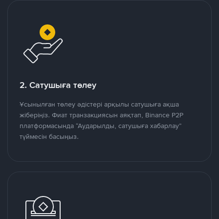
2. Сатушыға төлеу
Ұсынылған төлеу әдістері арқылы сатушыға ақша
жіберіңіз. Фиат транзакциясын аяқтап, Binance P2P
платформасында “Аударылды, сатушыға хабарлау”
түймесін басыңыз.