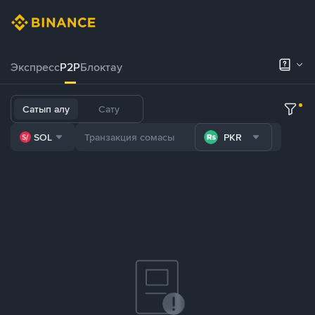
Экспресс
P2P
Блоктау
Сатып алу
Сату
SOL
PKR