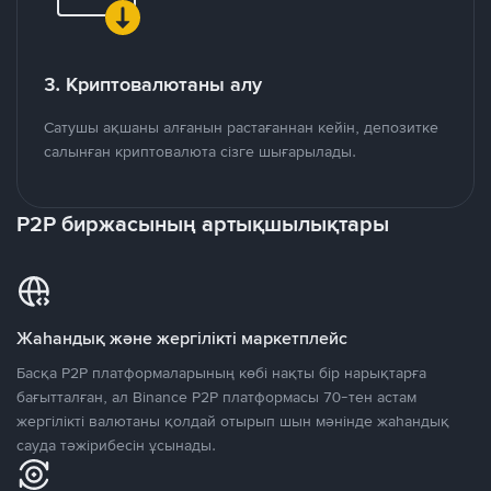
3. Криптовалютаны алу
Сатушы ақшаны алғанын растағаннан кейін, депозитке
салынған криптовалюта сізге шығарылады.
P2P биржасының артықшылықтары
Жаһандық және жергілікті маркетплейс
Басқа P2P платформаларының көбі нақты бір нарықтарға
бағытталған, ал Binance P2P платформасы 70-тен астам
жергілікті валютаны қолдай отырып шын мәнінде жаһандық
сауда тәжірибесін ұсынады.