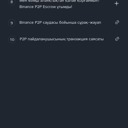
Мен өзімді алаяқтықтан қалай қорғаймын?
8
Binance P2P Escrow ұтымды!
Binance P2P саудасы бойынша сұрақ-жауап
9
P2P пайдаланушысының транзакция саясаты
10