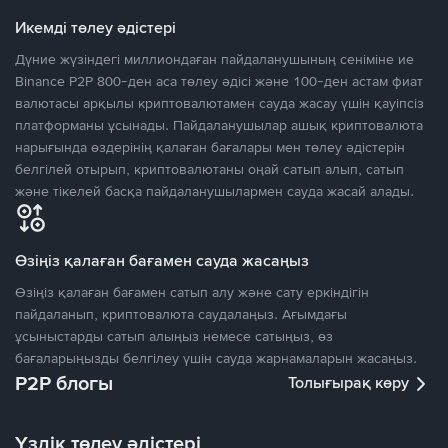
Икемді төлеу әдістері
Дүние жүзіндегі миллиондаған пайдаланушының сеніміне ие
Binance P2P 800-ден аса төлеу әдісі және 100-ден астам фиат
валютасы арқылы криптовалютамен сауда жасау үшін қауіпсіз
платформаны ұсынады. Пайдаланушылар ашық криптовалюта
нарығында өздерінің қалаған бағалары мен төлеу әдістерін
белгілей отырып, криптовалютаны оңай сатып алып, сатып
және тікелей басқа пайдаланушылармен сауда жасай алады.
Өзіңіз қалаған бағамен сауда жасаңыз
Өзіңіз қалаған бағамен сатып алу және сату еркіндігін
пайдаланып, криптовалюта саудалаңыз. Ағымдағы
ұсыныстарды сатып алыңыз немесе сатыңыз, өз
бағаларыңызды белгілеу үшін сауда жарнамаларын жасаңыз.
P2P блогы
Толығырақ көру
Үздік төлеу әдістері