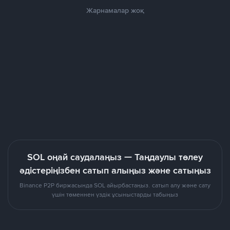
Жарнамалар жоқ
SOL оңай саудалаңыз — Таңдаулы төлеу
әдістеріңізбен сатып алыңыз және сатыңыз
Binance P2P биржасында SOL айырбастаңыз. сатып алу және сату
үшін төменнен үздік ұсыныстарды табыңыз