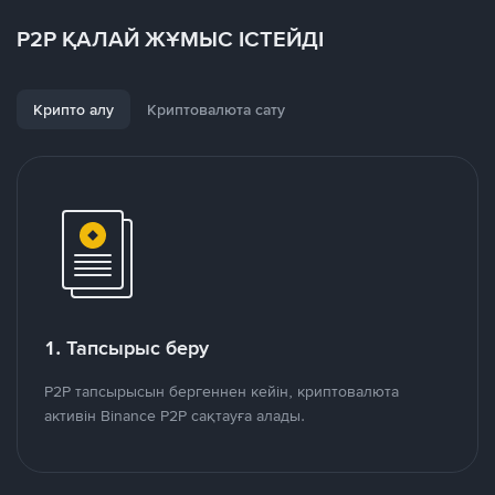
P2P ҚАЛАЙ ЖҰМЫС ІСТЕЙДІ
Крипто алу
Криптовалюта сату
1. Тапсырыс беру
P2P тапсырысын бергеннен кейін, криптовалюта
активін Binance P2P сақтауға алады.