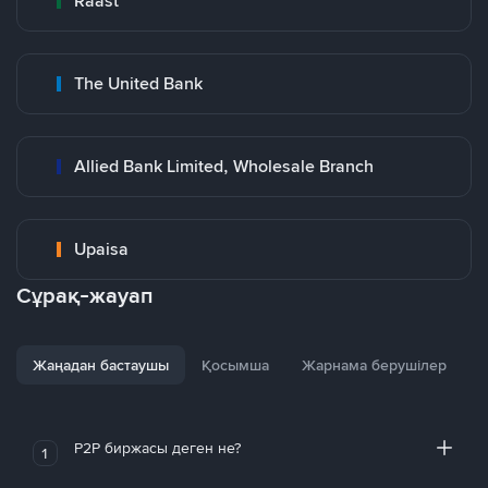
Raast
The United Bank
Allied Bank Limited, Wholesale Branch
Upaisa
Сұрақ-жауап
Жаңадан бастаушы
Қосымша
Жарнама берушілер
P2P биржасы деген не?
1