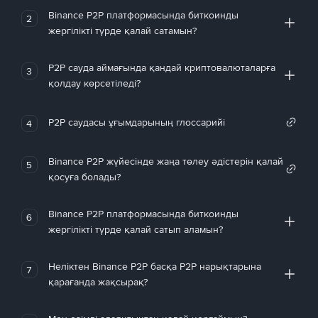
Binance P2P платформасында биткоинды
2
жергілікті түрде қалай сатамын?
P2P сауда аймағында қандай криптовалюталарға
3
қолдау көрсетіледі?
P2P саудасы ұғымдарының глоссарийі
4
Binance P2P жүйесінде жаңа төлеу әдістерін қалай
5
қосуға болады?
Binance P2P платформасында биткоинды
6
жергілікті түрде қалай сатып аламын?
Неліктен Binance P2P басқа P2P нарықтарына
7
қарағанда жақсырақ?