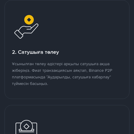
2. Сатушыға төлеу
Ұсынылған төлеу әдістері арқылы сатушыға ақша
жіберіңіз. Фиат транзакциясын аяқтап, Binance P2P
платформасында “Аударылды, сатушыға хабарлау”
түймесін басыңыз.