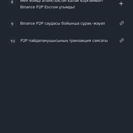
Мен өзімді алаяқтықтан қалай қорғаймын?
8
Binance P2P Escrow ұтымды!
Binance P2P саудасы бойынша сұрақ-жауап
9
P2P пайдаланушысының транзакция саясаты
10