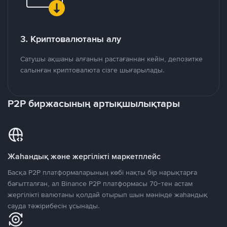
3. Криптовалютаны алу
Сатушы ақшаны алғанын растағаннан кейін, депозитке
салынған криптовалюта сізге шығарылады.
P2P биржасының артықшылықтары
Жаһандық және жергілікті маркетплейс
Басқа P2P платформаларының көбі нақты бір нарықтарға
бағытталған, ал Binance P2P платформасы 70-тен астам
жергілікті валютаны қолдай отырып шын мәнінде жаһандық
сауда тәжірибесін ұсынады.