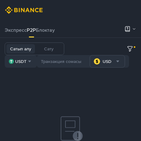
Экспресс
P2P
Блоктау
Сатып алу
Сату
USDT
USD