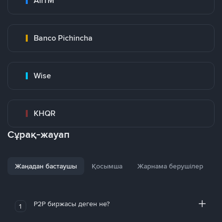
AirTM
Banco Pichincha
Wise
KHQR
Сұрақ-жауап
Жаңадан бастаушы
Қосымша
Жарнама берушілер
P2P биржасы деген не?
1