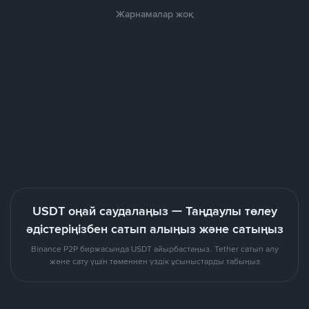
Жарнамалар жоқ
USDT оңай саудалаңыз — Таңдаулы төлеу
әдістеріңізбен сатып алыңыз және сатыңыз
Binance P2P биржасында USDT айырбастаңыз. Tether сатып алу
және сату үшін төменнен үздік ұсыныстарды табыңыз