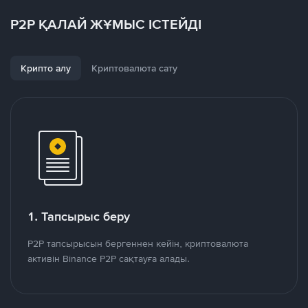
P2P ҚАЛАЙ ЖҰМЫС ІСТЕЙДІ
Крипто алу
Криптовалюта сату
1. Тапсырыс беру
P2P тапсырысын бергеннен кейін, криптовалюта
активін Binance P2P сақтауға алады.