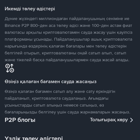
Икемді төлеу әдістері
Дүние жүзіндегі миллиондаған пайдаланушының сеніміне ие
Binance P2P 800-ден аса төлеу әдісі және 100-ден астам фиат
валютасы арқылы криптовалютамен сауда жасау үшін қауіпсіз
платформаны ұсынады. Пайдаланушылар ашық криптовалюта
нарығында өздерінің қалаған бағалары мен төлеу әдістерін
белгілей отырып, криптовалютаны оңай сатып алып, сатып
және тікелей басқа пайдаланушылармен сауда жасай алады.
Өзіңіз қалаған бағамен сауда жасаңыз
Өзіңіз қалаған бағамен сатып алу және сату еркіндігін
пайдаланып, криптовалюта саудалаңыз. Ағымдағы
ұсыныстарды сатып алыңыз немесе сатыңыз, өз
бағаларыңызды белгілеу үшін сауда жарнамаларын жасаңыз.
P2P блогы
Толығырақ көру
Үздік төлеу әдістері