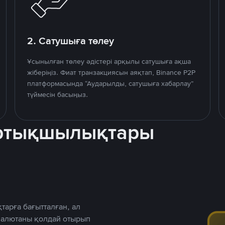
2. Сатушыға төлеу
Ұсынылған төлеу әдістері арқылы сатушыға ақша
жіберіңіз. Фиат транзакциясын аяқтап, Binance P2P
платформасында “Аударылды, сатушыға хабарлау”
түймесін басыңыз.
артықшылықтары
тарға бағытталған, ал
 валютаны қолдай отырып