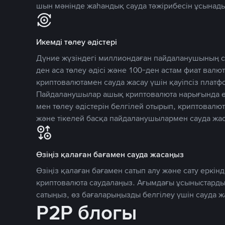
шын мәнінде жаһандық сауда тәжірибесін ұсынады
Икемді төлеу әдістері
Дүние жүзіндегі миллиондаған пайдаланушының се
ден аса төлеу әдісі және 100-ден астам фиат вал
криптовалютамен сауда жасау үшін қауіпсіз плат
Пайдаланушылар ашық криптовалюта нарығында өз
мен төлеу әдістерін белгілей отырып, криптовалю
және тікелей басқа пайдаланушылармен сауда жас
Өзіңіз қалаған бағамен сауда жасаңыз
Өзіңіз қалаған бағамен сатып алу және сату еркінд
криптовалюта саудалаңыз. Ағымдағы ұсыныстарды
сатыңыз, өз бағаларыңызды белгілеу үшін сауда 
P2P блогы