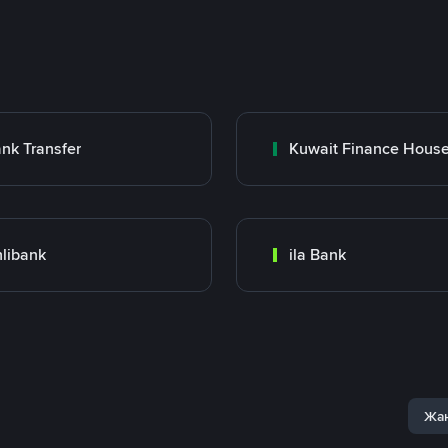
nk Transfer
libank
ila Bank
Жаң