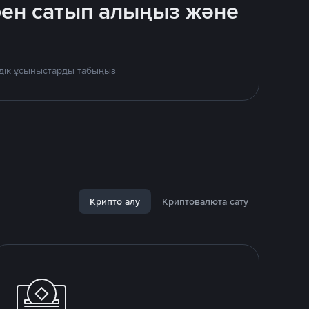
бен сатып алыңыз және
здік ұсыныстарды табыңыз
Крипто алу
Криптовалюта сату