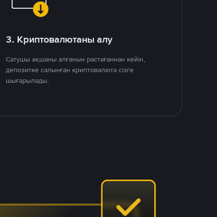
3. Криптовалютаны алу
Сатушы ақшаны алғанын растағаннан кейін,
депозитке салынған криптовалюта сізге
шығарылады.