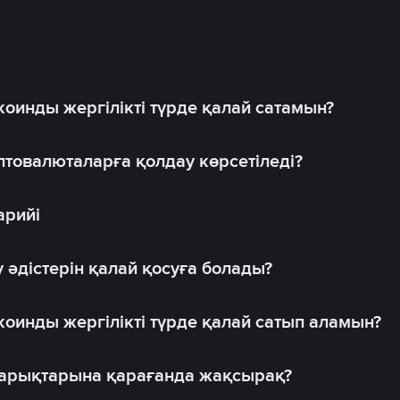
оинды жергілікті түрде қалай сатамын?
товалюталарға қолдау көрсетіледі?
арийі
 әдістерін қалай қосуға болады?
оинды жергілікті түрде қалай сатып аламын?
 нарықтарына қарағанда жақсырақ?