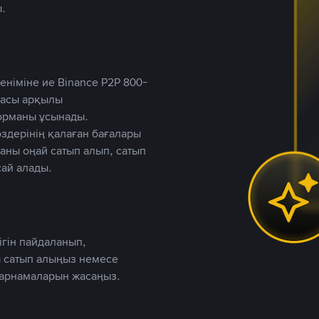
.
німіне ие Binance P2P 800-
ютасы арқылы
форманы ұсынады.
дерінің қалаған бағалары
таны оңай сатып алып, сатып
ай алады.
ігін пайдаланып,
 сатып алыңыз немесе
жарнамаларын жасаңыз.