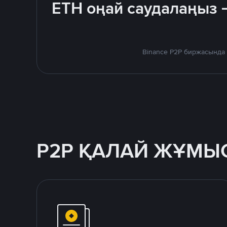
ETH оңай саудалаңыз 
Binance P2P биржасында 
P2P ҚАЛАЙ ЖҰМЫС