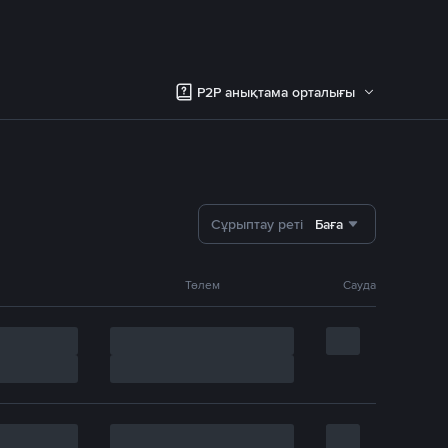
P2P анықтама орталығы
Сұрыптау реті
Баға
Төлем
Сауда