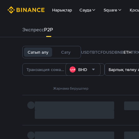
Нарықтар
Сауда
Square
Қос
Экспресс
P2P
Сатып алу
Сату
USDT
BTC
FDUSD
BNB
ETH
TR
BHD
Барлық төлеу ә
Жарнама берушілер