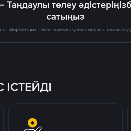
— Таңдаулы төлеу әдістеріңіз
сатыңыз
ETH айырбастаңыз. Ethereum сатып алу және сату үшін төменнен ү
 ІСТЕЙДІ