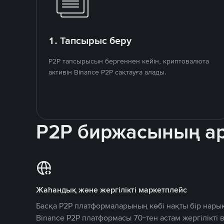
1. Тапсырыс беру
P2P тапсырысын бергеннен кейін, криптовалюта
активін Binance P2P сақтауға алады.
P2P биржасының 
Жаһандық және жергілікті маркетплейс
Басқа P2P платформаларының көбі нақты бір нарық
Binance P2P платформасы 70-тен астам жергілікті