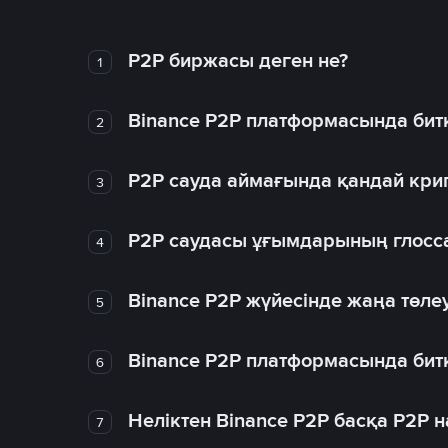
P2P биржасы деген не?
1
Binance P2P платформасында битк
2
P2P сауда аймағында қандай крип
3
P2P саудасы ұғымдарының глосс
4
Binance P2P жүйесінде жаңа төлеу
5
Binance P2P платформасында битк
6
Неліктен Binance P2P басқа P2P
7