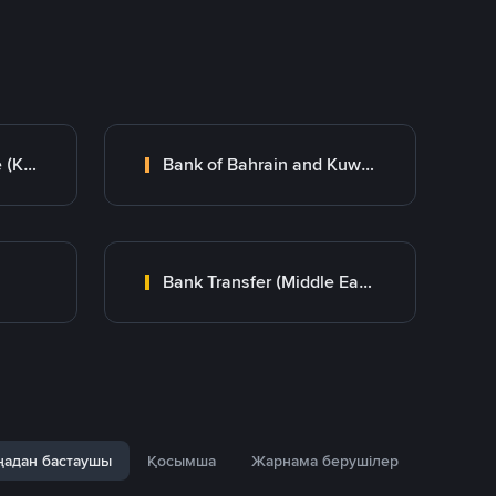
Kuwait Finance House (KFH)
Bank of Bahrain and Kuwait B.S.C.
Bank Transfer (Middle East)
адан бастаушы
Қосымша
Жарнама берушілер