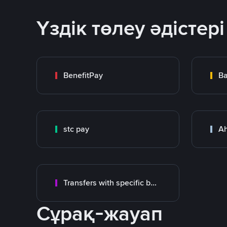
Үздік төлеу әдістері
BenefitPay
Ba
stc pay
Ah
Transfers with specific bank
Сұрақ-жауап