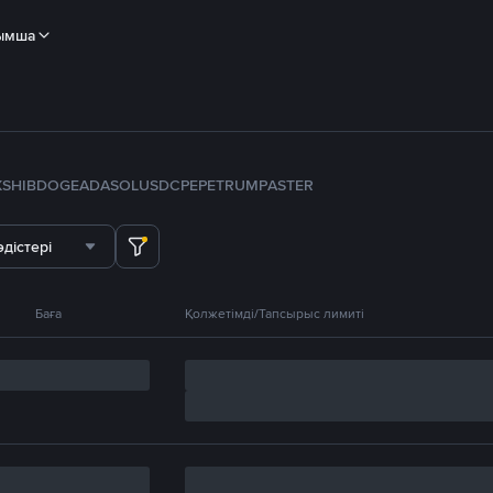
ымша
X
SHIB
DOGE
ADA
SOL
USDC
PEPE
TRUMP
ASTER
дістері
Баға
Қолжетімді/Тапсырыс лимиті