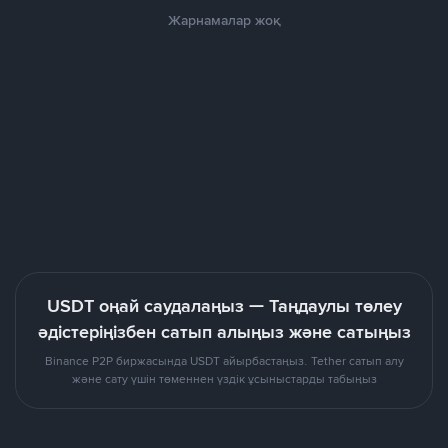
Жарнамалар жоқ
USDT оңай саудалаңыз — Таңдаулы төлеу
әдістеріңізбен сатып алыңыз және сатыңыз
Binance P2P биржасында USDT айырбастаңыз. Tether сатып алу
және сату үшін төменнен үздік ұсыныстарды табыңыз