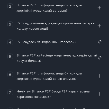
Binance P2P платформасында биткоинды
2
жергілікті түрде қалай сатамын?
P2P сауда аймағында қандай криптовалюталарға
3
қолдау көрсетіледі?
P2P саудасы ұғымдарының глоссарийі
4
Binance P2P жүйесінде жаңа төлеу әдістерін қалай
5
қосуға болады?
Binance P2P платформасында биткоинды
6
жергілікті түрде қалай сатып аламын?
Неліктен Binance P2P басқа P2P нарықтарына
7
қарағанда жақсырақ?