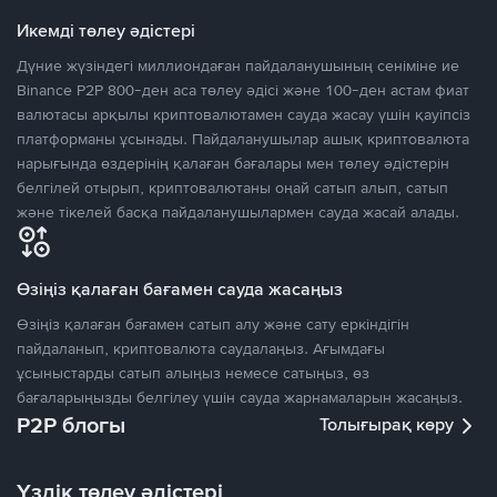
Икемді төлеу әдістері
Дүние жүзіндегі миллиондаған пайдаланушының сеніміне ие
Binance P2P 800-ден аса төлеу әдісі және 100-ден астам фиат
валютасы арқылы криптовалютамен сауда жасау үшін қауіпсіз
платформаны ұсынады. Пайдаланушылар ашық криптовалюта
нарығында өздерінің қалаған бағалары мен төлеу әдістерін
белгілей отырып, криптовалютаны оңай сатып алып, сатып
және тікелей басқа пайдаланушылармен сауда жасай алады.
Өзіңіз қалаған бағамен сауда жасаңыз
Өзіңіз қалаған бағамен сатып алу және сату еркіндігін
пайдаланып, криптовалюта саудалаңыз. Ағымдағы
ұсыныстарды сатып алыңыз немесе сатыңыз, өз
бағаларыңызды белгілеу үшін сауда жарнамаларын жасаңыз.
P2P блогы
Толығырақ көру
Үздік төлеу әдістері