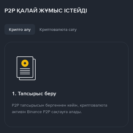
P2P ҚАЛАЙ ЖҰМЫС ІСТЕЙДІ
Крипто алу
Криптовалюта сату
1. Тапсырыс беру
P2P тапсырысын бергеннен кейін, криптовалюта
активін Binance P2P сақтауға алады.