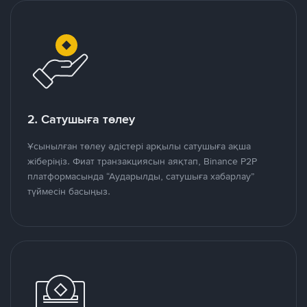
2. Сатушыға төлеу
Ұсынылған төлеу әдістері арқылы сатушыға ақша
жіберіңіз. Фиат транзакциясын аяқтап, Binance P2P
платформасында “Аударылды, сатушыға хабарлау”
түймесін басыңыз.