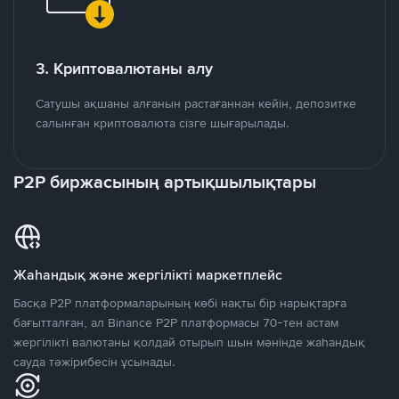
3. Криптовалютаны алу
Сатушы ақшаны алғанын растағаннан кейін, депозитке
салынған криптовалюта сізге шығарылады.
P2P биржасының артықшылықтары
Жаһандық және жергілікті маркетплейс
Басқа P2P платформаларының көбі нақты бір нарықтарға
бағытталған, ал Binance P2P платформасы 70-тен астам
жергілікті валютаны қолдай отырып шын мәнінде жаһандық
сауда тәжірибесін ұсынады.