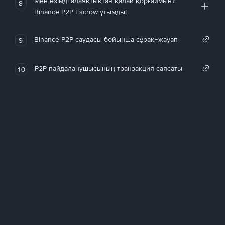
Мен өзімді алаяқтықтан қалай қорғаймын?
8
Binance P2P Escrow ұтымды!
Binance P2P саудасы бойынша сұрақ-жауап
9
P2P пайдаланушысының транзакция саясаты
10