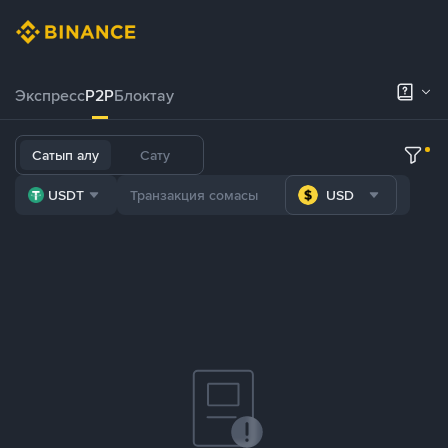
Экспресс
P2P
Блоктау
Сатып алу
Сату
USDT
USD