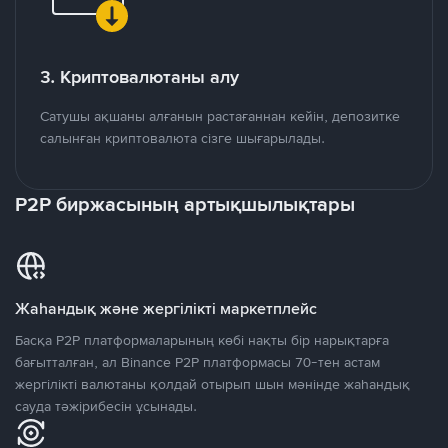
3. Криптовалютаны алу
Сатушы ақшаны алғанын растағаннан кейін, депозитке
салынған криптовалюта сізге шығарылады.
P2P биржасының артықшылықтары
Жаһандық және жергілікті маркетплейс
Басқа P2P платформаларының көбі нақты бір нарықтарға
бағытталған, ал Binance P2P платформасы 70-тен астам
жергілікті валютаны қолдай отырып шын мәнінде жаһандық
сауда тәжірибесін ұсынады.