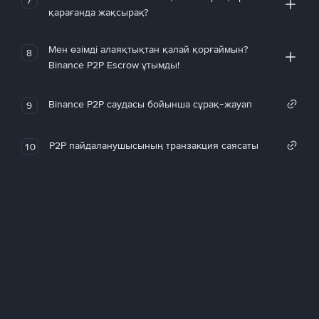
қарағанда жақсырақ?
Мен өзімді алаяқтықтан қалай қорғаймын?
8
Binance P2P Escrow ұтымды!
Binance P2P саудасы бойынша сұрақ-жауап
9
P2P пайдаланушысының транзакция саясаты
10