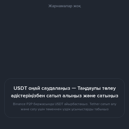
Жарнамалар жоқ
USDT оңай саудалаңыз — Таңдаулы төлеу
әдістеріңізбен сатып алыңыз және сатыңыз
Binance P2P биржасында USDT айырбастаңыз. Tether сатып алу
және сату үшін төменнен үздік ұсыныстарды табыңыз