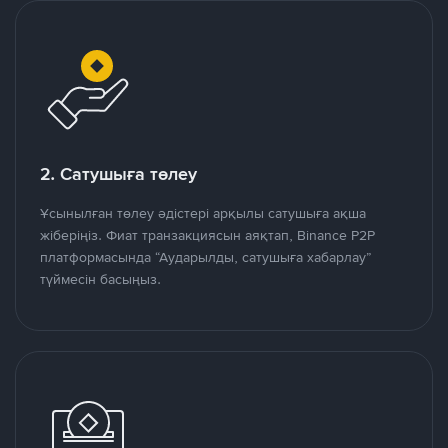
2. Сатушыға төлеу
Ұсынылған төлеу әдістері арқылы сатушыға ақша
жіберіңіз. Фиат транзакциясын аяқтап, Binance P2P
платформасында “Аударылды, сатушыға хабарлау”
түймесін басыңыз.