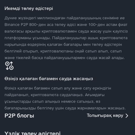
Икемді төлеу әдістері
Дүние жүзіндегі миллиондаған пайдаланушының сеніміне ие
Binance P2P 800-ден аса төлеу әдісі және 100-ден астам фиат
валютасы арқылы криптовалютамен сауда жасау үшін қауіпсіз
платформаны ұсынады. Пайдаланушылар ашық криптовалюта
нарығында өздерінің қалаған бағалары мен төлеу әдістерін
белгілей отырып, криптовалютаны оңай сатып алып, сатып
және тікелей басқа пайдаланушылармен сауда жасай алады.
Өзіңіз қалаған бағамен сауда жасаңыз
Өзіңіз қалаған бағамен сатып алу және сату еркіндігін
пайдаланып, криптовалюта саудалаңыз. Ағымдағы
ұсыныстарды сатып алыңыз немесе сатыңыз, өз
бағаларыңызды белгілеу үшін сауда жарнамаларын жасаңыз.
P2P блогы
Толығырақ көру
Үздік төлеу әдістері