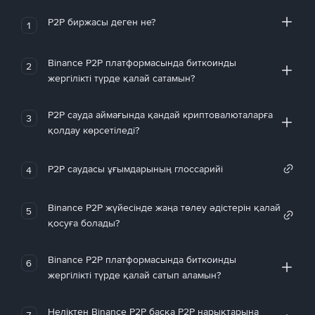
P2P биржасы деген не?
1
Binance P2P платформасында биткоинды
2
жергілікті түрде қалай сатамын?
P2P сауда аймағында қандай криптовалюталарға
3
қолдау көрсетіледі?
P2P саудасы ұғымдарының глоссарийі
4
Binance P2P жүйесінде жаңа төлеу әдістерін қалай
5
қосуға болады?
Binance P2P платформасында биткоинды
6
жергілікті түрде қалай сатып аламын?
Неліктен Binance P2P басқа P2P нарықтарына
7