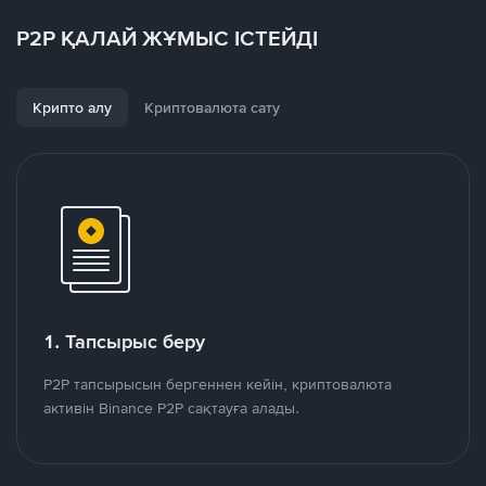
P2P ҚАЛАЙ ЖҰМЫС ІСТЕЙДІ
Крипто алу
Криптовалюта сату
1. Тапсырыс беру
P2P тапсырысын бергеннен кейін, криптовалюта
активін Binance P2P сақтауға алады.