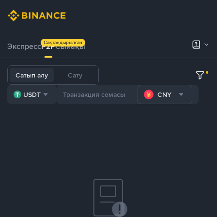
Сақтандырылған
Экспресс
P2P
Сыйақы
Сатып алу
Сату
USDT
CNY