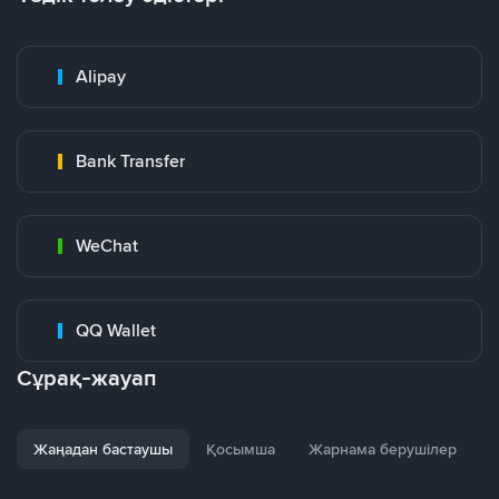
Alipay
Bank Transfer
WeChat
QQ Wallet
Сұрақ-жауап
Жаңадан бастаушы
Қосымша
Жарнама берушілер