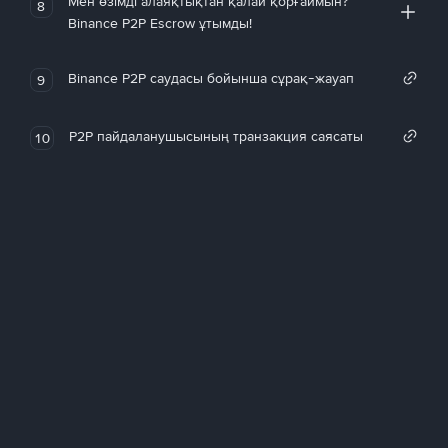
Мен өзімді алаяқтықтан қалай қорғаймын?
8
Binance P2P Escrow ұтымды!
Binance P2P саудасы бойынша сұрақ-жауап
9
P2P пайдаланушысының транзакция саясаты
10