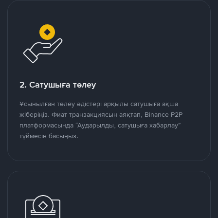
2. Сатушыға төлеу
Ұсынылған төлеу әдістері арқылы сатушыға ақша
жіберіңіз. Фиат транзакциясын аяқтап, Binance P2P
платформасында “Аударылды, сатушыға хабарлау”
түймесін басыңыз.