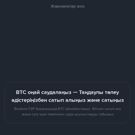
Жарнамалар жоқ
BTC оңай саудалаңыз — Таңдаулы төлеу
әдістеріңізбен сатып алыңыз және сатыңыз
Binance P2P биржасында BTC айырбастаңыз. Bitcoin сатып алу
және сату үшін төменнен үздік ұсыныстарды табыңыз