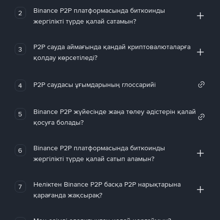
Binance P2P платформасында биткоинды
2
жергілікті түрде қалай сатамын?
P2P сауда аймағында қандай криптовалюталарға
3
қолдау көрсетіледі?
P2P саудасы ұғымдарының глоссарийі
4
Binance P2P жүйесінде жаңа төлеу әдістерін қалай
5
қосуға болады?
Binance P2P платформасында биткоинды
6
жергілікті түрде қалай сатып аламын?
Неліктен Binance P2P басқа P2P нарықтарына
7
қарағанда жақсырақ?