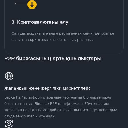
3. Криптовалютаны алу
Сатушы ақшаны алғанын растағаннан кейін, депозитке
салынған криптовалюта сізге шығарылады.
P2P биржасының артықшылықтары
Жаһандық және жергілікті маркетплейс
Басқа P2P платформаларының көбі нақты бір нарықтарға
бағытталған, ал Binance P2P платформасы 70-тен астам
жергілікті валютаны қолдай отырып шын мәнінде жаһандық
сауда тәжірибесін ұсынады.