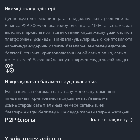
Икемді төлеу әдістері
Дүние жүзіндегі миллиондаған пайдаланушының сеніміне ие
Binance P2P 800-ден аса төлеу әдісі және 100-ден астам фиат
валютасы арқылы криптовалютамен сауда жасау үшін қауіпсіз
платформаны ұсынады. Пайдаланушылар ашық криптовалюта
нарығында өздерінің қалаған бағалары мен төлеу әдістерін
белгілей отырып, криптовалютаны оңай сатып алып, сатып
және тікелей басқа пайдаланушылармен сауда жасай алады.
Өзіңіз қалаған бағамен сауда жасаңыз
Өзіңіз қалаған бағамен сатып алу және сату еркіндігін
пайдаланып, криптовалюта саудалаңыз. Ағымдағы
ұсыныстарды сатып алыңыз немесе сатыңыз, өз
бағаларыңызды белгілеу үшін сауда жарнамаларын жасаңыз.
P2P блогы
Толығырақ көру
Үздік төлеу әдістері