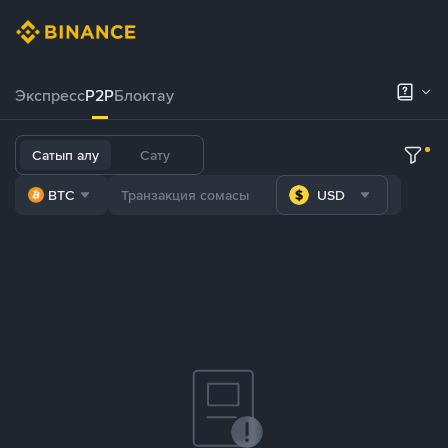
Экспресс
P2P
Блоктау
Сатып алу
Сату
BTC
USD