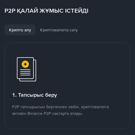
P2P ҚАЛАЙ ЖҰМЫС ІСТЕЙДІ
Крипто алу
Криптовалюта сату
1. Тапсырыс беру
P2P тапсырысын бергеннен кейін, криптовалюта
активін Binance P2P сақтауға алады.