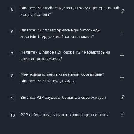
Binance P2P жүйесінде жаңа төлеу әдістерін қалай
5
қосуға болады?
Binance P2P платформасында биткоинды
6
жергілікті түрде қалай сатып аламын?
Неліктен Binance P2P басқа P2P нарықтарына
7
қарағанда жақсырақ?
Мен өзімді алаяқтықтан қалай қорғаймын?
8
Binance P2P Escrow ұтымды!
Binance P2P саудасы бойынша сұрақ-жауап
9
P2P пайдаланушысының транзакция саясаты
10