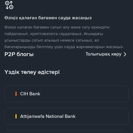
Өзіңіз қалаған бағамен сауда жасаңыз
Өзіңіз қалаған бағамен сатып алу және сату еркіндігін
пайдаланып, криптовалюта саудалаңыз. Ағымдағы
ұсыныстарды сатып алыңыз немесе сатыңыз, өз
бағаларыңызды белгілеу үшін сауда жарнамаларын жасаңыз.
P2P блогы
Толығырақ көру
Үздік төлеу әдістері
CIH Bank
Attijariwafa National Bank