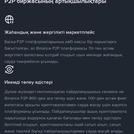
P2P биржасының артықшылықтары
Жаһандық және жергілікті маркетплейс
Басқа P2P платформаларының көбі нақты бір нарықтарға
бағытталған, ал Binance P2P платформасы 70-тен астам
жергілікті валютаны қолдай отырып шын мәнінде жаһандық
сауда тәжірибесін ұсынады.
Икемді төлеу әдістері
Дүние жүзіндегі миллиондаған пайдаланушының сеніміне ие
Binance P2P 800-ден аса төлеу әдісі және 100-ден астам фиат
валютасы арқылы криптовалютамен сауда жасау үшін қауіпсіз
платформаны ұсынады. Пайдаланушылар ашық криптовалюта
нарығында өздерінің қалаған бағалары мен төлеу әдістерін
белгілей отырып, криптовалютаны оңай сатып алып, сатып
және тікелей басқа пайдаланушылармен сауда жасай алады.