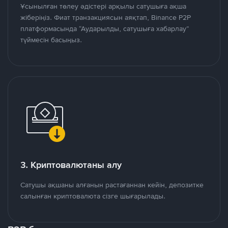
Ұсынылған төлеу әдістері арқылы сатушыға ақша
жіберіңіз. Фиат транзакциясын аяқтап, Binance P2P
платформасында “Аударылды, сатушыға хабарлау”
түймесін басыңыз.
3. Криптовалютаны алу
Сатушы ақшаны алғанын растағаннан кейін, депозитке
салынған криптовалюта сізге шығарылады.