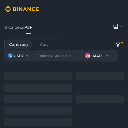
Экспресс
P2P
Сатып алу
Сату
USDC
MAD