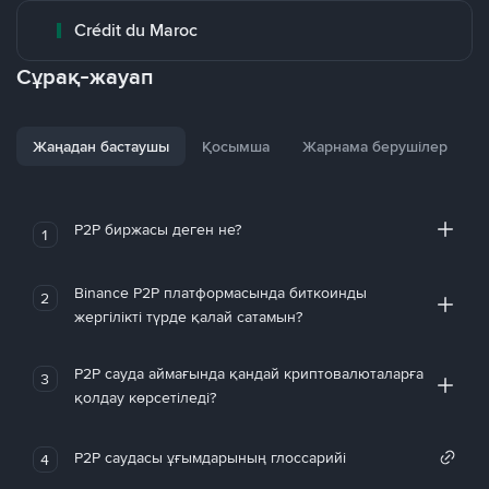
Crédit du Maroc
Сұрақ-жауап
Жаңадан бастаушы
Қосымша
Жарнама берушілер
P2P биржасы деген не?
1
Binance P2P платформасында биткоинды
2
жергілікті түрде қалай сатамын?
P2P сауда аймағында қандай криптовалюталарға
3
қолдау көрсетіледі?
P2P саудасы ұғымдарының глоссарийі
4