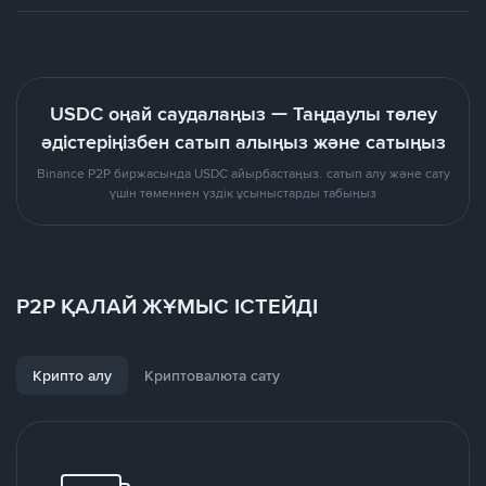
USDC оңай саудалаңыз — Таңдаулы төлеу
әдістеріңізбен сатып алыңыз және сатыңыз
Binance P2P биржасында USDC айырбастаңыз. сатып алу және сату
үшін төменнен үздік ұсыныстарды табыңыз
P2P ҚАЛАЙ ЖҰМЫС ІСТЕЙДІ
Крипто алу
Криптовалюта сату