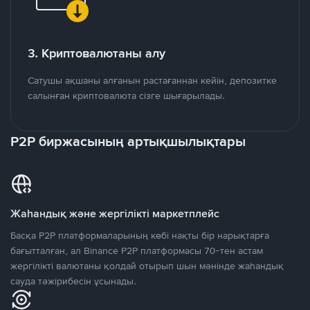
3. Криптовалютаны алу
Сатушы ақшаны алғанын растағаннан кейін, депозитке
салынған криптовалюта сізге шығарылады.
P2P биржасының артықшылықтары
Жаһандық және жергілікті маркетплейс
Басқа P2P платформаларының көбі нақты бір нарықтарға
бағытталған, ал Binance P2P платформасы 70-тен астам
жергілікті валютаны қолдай отырып шын мәнінде жаһандық
сауда тәжірибесін ұсынады.