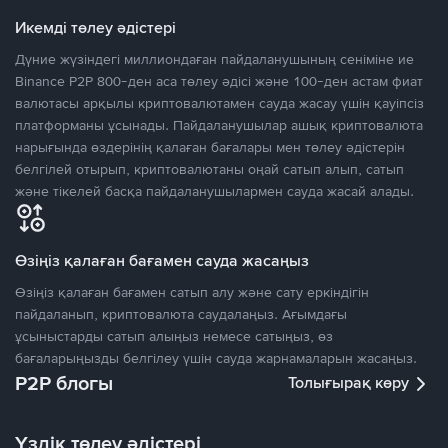
Икемді төлеу әдістері
Дүние жүзіндегі миллиондаған пайдаланушының сеніміне ие
Binance P2P 800-ден аса төлеу әдісі және 100-ден астам фиат
валютасы арқылы криптовалютамен сауда жасау үшін қауіпсіз
платформаны ұсынады. Пайдаланушылар ашық криптовалюта
нарығында өздерінің қалаған бағалары мен төлеу әдістерін
белгілей отырып, криптовалютаны оңай сатып алып, сатып
және тікелей басқа пайдаланушылармен сауда жасай алады.
Өзіңіз қалаған бағамен сауда жасаңыз
Өзіңіз қалаған бағамен сатып алу және сату еркіндігін
пайдаланып, криптовалюта саудалаңыз. Ағымдағы
ұсыныстарды сатып алыңыз немесе сатыңыз, өз
бағаларыңызды белгілеу үшін сауда жарнамаларын жасаңыз.
P2P блогы
Толығырақ көру
Үздік төлеу әдістері