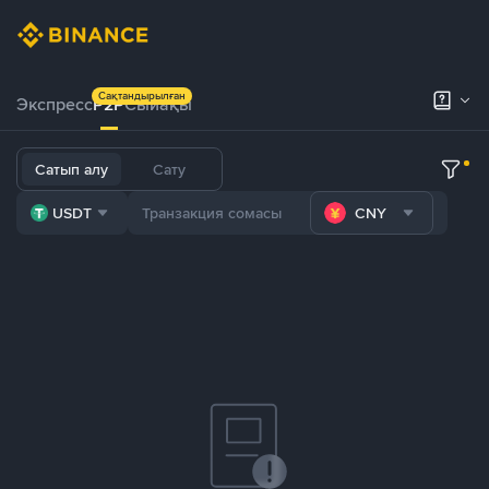
Сақтандырылған
Экспресс
P2P
Сыйақы
Сатып алу
Сату
USDT
CNY