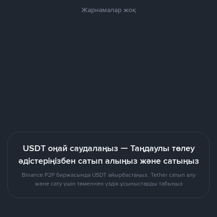
Жарнамалар жоқ
USDT оңай саудалаңыз — Таңдаулы төлеу
әдістеріңізбен сатып алыңыз және сатыңыз
Binance P2P биржасында USDT айырбастаңыз. Tether сатып алу
және сату үшін төменнен үздік ұсыныстарды табыңыз