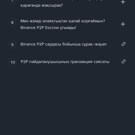
қарағанда жақсырақ?
Мен өзімді алаяқтықтан қалай қорғаймын?
8
Binance P2P Escrow ұтымды!
Binance P2P саудасы бойынша сұрақ-жауап
9
P2P пайдаланушысының транзакция саясаты
10