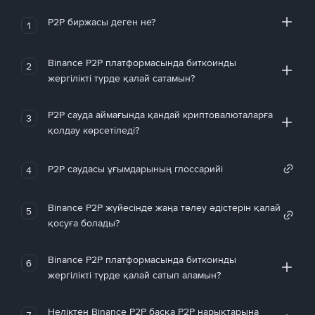
P2P биржасы деген не?
1
Binance P2P платформасында биткоинды
2
жергілікті түрде қалай сатамын?
P2P сауда аймағында қандай криптовалюталарға
3
қолдау көрсетіледі?
P2P саудасы ұғымдарының глоссарийі
4
Binance P2P жүйесінде жаңа төлеу әдістерін қалай
5
қосуға болады?
Binance P2P платформасында биткоинды
6
жергілікті түрде қалай сатып аламын?
Неліктен Binance P2P басқа P2P нарықтарына
7