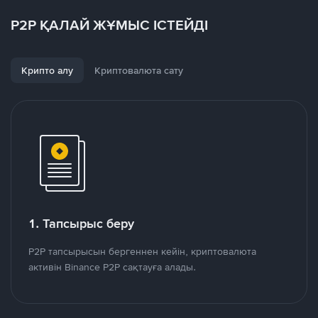
P2P ҚАЛАЙ ЖҰМЫС ІСТЕЙДІ
Крипто алу
Криптовалюта сату
1. Тапсырыс беру
P2P тапсырысын бергеннен кейін, криптовалюта
активін Binance P2P сақтауға алады.