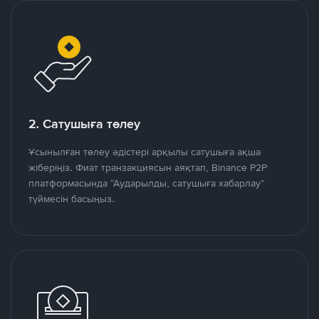
2. Сатушыға төлеу
Ұсынылған төлеу әдістері арқылы сатушыға ақша
жіберіңіз. Фиат транзакциясын аяқтап, Binance P2P
платформасында “Аударылды, сатушыға хабарлау”
түймесін басыңыз.