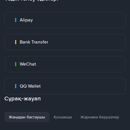
Alipay
Bank Transfer
WeChat
QQ Wallet
Сұрақ-жауап
Жаңадан бастаушы
Қосымша
Жарнама берушілер