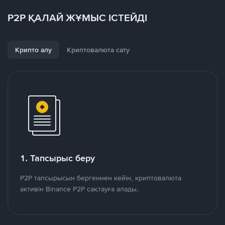
P2P ҚАЛАЙ ЖҰМЫС ІСТЕЙДІ
Крипто алу
Криптовалюта сату
1. Тапсырыс беру
P2P тапсырысын бергеннен кейін, криптовалюта
активін Binance P2P сақтауға алады.