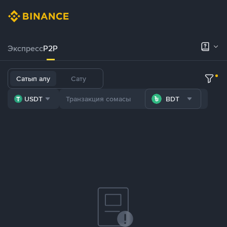
Экспресс
P2P
Сатып алу
Сату
USDT
BDT