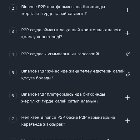
Binance P2P платформасында биткоинды
2
жергілікті түрде қалай сатамын?
P2P сауда аймағында қандай криптовалюталарға
3
қолдау көрсетіледі?
P2P саудасы ұғымдарының глоссарийі
4
Binance P2P жүйесінде жаңа төлеу әдістерін қалай
5
қосуға болады?
Binance P2P платформасында биткоинды
6
жергілікті түрде қалай сатып аламын?
Неліктен Binance P2P басқа P2P нарықтарына
7
қарағанда жақсырақ?