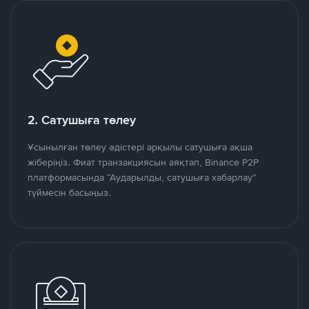
2. Сатушыға төлеу
Ұсынылған төлеу әдістері арқылы сатушыға ақша
жіберіңіз. Фиат транзакциясын аяқтап, Binance P2P
платформасында “Аударылды, сатушыға хабарлау”
түймесін басыңыз.