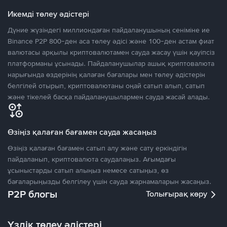
Икемді төлеу әдістері
Дүние жүзіндегі миллиондаған пайдаланушының сеніміне ие
Binance P2P 800-ден аса төлеу әдісі және 100-ден астам фиат
валютасы арқылы криптовалютамен сауда жасау үшін қауіпсіз
платформаны ұсынады. Пайдаланушылар ашық криптовалюта
нарығында өздерінің қалаған бағалары мен төлеу әдістерін
белгілей отырып, криптовалютаны оңай сатып алып, сатып
және тікелей басқа пайдаланушылармен сауда жасай алады.
Өзіңіз қалаған бағамен сауда жасаңыз
Өзіңіз қалаған бағамен сатып алу және сату еркіндігін
пайдаланып, криптовалюта саудалаңыз. Ағымдағы
ұсыныстарды сатып алыңыз немесе сатыңыз, өз
бағаларыңызды белгілеу үшін сауда жарнамаларын жасаңыз.
P2P блогы
Толығырақ көру
Үздік төлеу әдістері