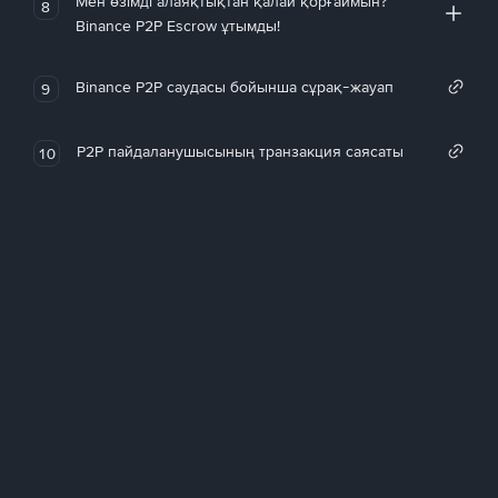
Мен өзімді алаяқтықтан қалай қорғаймын?
8
Binance P2P Escrow ұтымды!
Binance P2P саудасы бойынша сұрақ-жауап
9
P2P пайдаланушысының транзакция саясаты
10