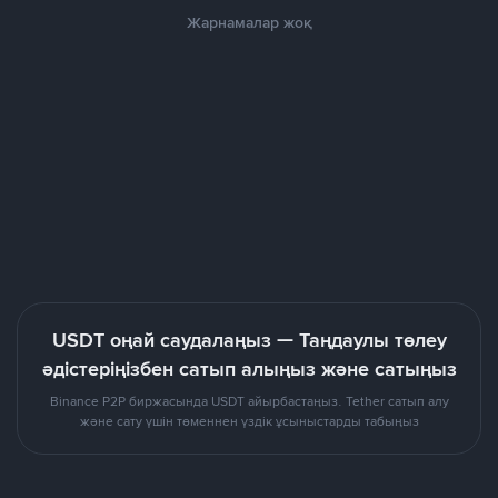
Жарнамалар жоқ
USDT оңай саудалаңыз — Таңдаулы төлеу
әдістеріңізбен сатып алыңыз және сатыңыз
Binance P2P биржасында USDT айырбастаңыз. Tether сатып алу
және сату үшін төменнен үздік ұсыныстарды табыңыз