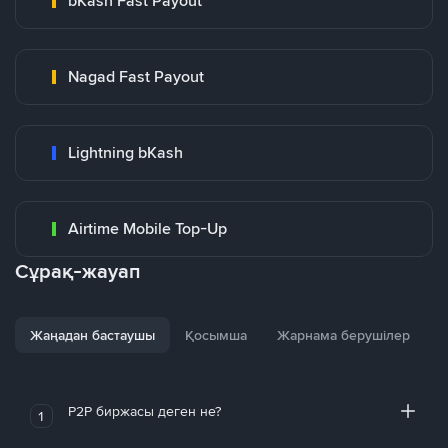
bKash Fast Payout
Nagad Fast Payout
Lightning bKash
Airtime Mobile Top-Up
Сұрақ-жауап
Жаңадан бастаушы
Қосымша
Жарнама берушілер
P2P биржасы деген не?
1