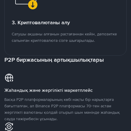
3. Криптовалютаны алу
Сатушы ақшаны алғанын растағаннан кейін, депозитке
салынған криптовалюта сізге шығарылады.
P2P биржасының артықшылықтары
Жаһандық және жергілікті маркетплейс
Басқа P2P платформаларының көбі нақты бір нарықтарға
бағытталған, ал Binance P2P платформасы 70-тен астам
жергілікті валютаны қолдай отырып шын мәнінде жаһандық
сауда тәжірибесін ұсынады.