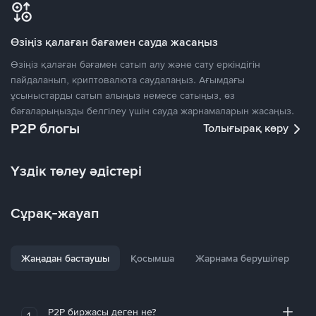
Өзіңіз қалаған бағамен сауда жасаңыз
Өзіңіз қалаған бағамен сатып алу және сату еркіндігін
пайдаланып, криптовалюта саудалаңыз. Ағымдағы
ұсыныстарды сатып алыңыз немесе сатыңыз, өз
бағаларыңызды белгілеу үшін сауда жарнамаларын жасаңыз.
P2P блогы
Толығырақ көру
Үздік төлеу әдістері
Сұрақ-жауап
Жаңадан бастаушы
Қосымша
Жарнама берушілер
P2P биржасы деген не?
1