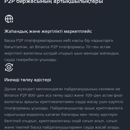
P2P биржасының артықшылықтары
Жаһандық және жергілікті маркетплейс
Басқа P2P платформаларының көбі нақты бір нарықтарға
бағытталған, ал Binance P2P платформасы 70-тен астам
жергілікті валютаны қолдай отырып шын мәнінде жаһандық
сауда тәжірибесін ұсынады.
Икемді төлеу әдістері
Дүние жүзіндегі миллиондаған пайдаланушының сеніміне ие
Binance P2P 800-ден аса төлеу әдісі және 100-ден астам фиат
валютасы арқылы криптовалютамен сауда жасау үшін қауіпсіз
платформаны ұсынады. Пайдаланушылар ашық криптовалюта
нарығында өздерінің қалаған бағалары мен төлеу әдістерін
белгілей отырып, криптовалютаны оңай сатып алып, сатып
және тікелей басқа пайдаланушылармен сауда жасай алады.