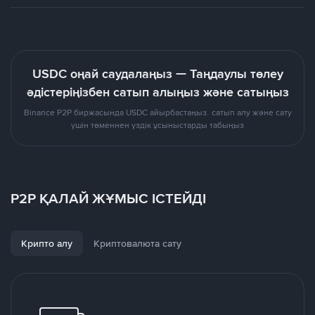
USDC оңай саудалаңыз — Таңдаулы төлеу
әдістеріңізбен сатып алыңыз және сатыңыз
Binance P2P биржасында USDC айырбастаңыз. сатып алу және сату
үшін төменнен үздік ұсыныстарды табыңыз
P2P ҚАЛАЙ ЖҰМЫС ІСТЕЙДІ
Крипто алу
Криптовалюта сату