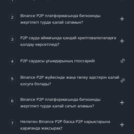
Binance P2P платформасында биткоинды
2
жергілікті түрде қалай сатамын?
P2P сауда аймағында қандай криптовалюталарға
3
қолдау көрсетіледі?
P2P саудасы ұғымдарының глоссарийі
4
Binance P2P жүйесінде жаңа төлеу әдістерін қалай
5
қосуға болады?
Binance P2P платформасында биткоинды
6
жергілікті түрде қалай сатып аламын?
Неліктен Binance P2P басқа P2P нарықтарына
7
қарағанда жақсырақ?