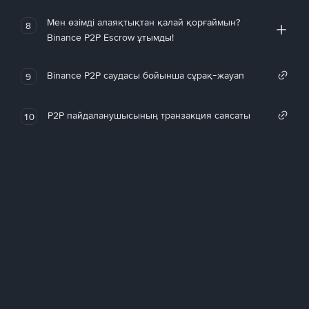
Мен өзімді алаяқтықтан қалай қорғаймын?
8
Binance P2P Escrow ұтымды!
Binance P2P саудасы бойынша сұрақ-жауап
9
P2P пайдаланушысының транзакция саясаты
10