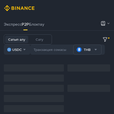
Экспресс
P2P
Блоктау
Сатып алу
Сату
USDC
THB