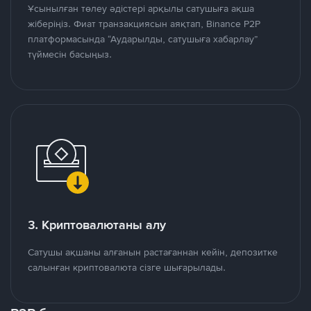
Ұсынылған төлеу әдістері арқылы сатушыға ақша
жіберіңіз. Фиат транзакциясын аяқтап, Binance P2P
платформасында “Аударылды, сатушыға хабарлау”
түймесін басыңыз.
3. Криптовалютаны алу
Сатушы ақшаны алғанын растағаннан кейін, депозитке
салынған криптовалюта сізге шығарылады.