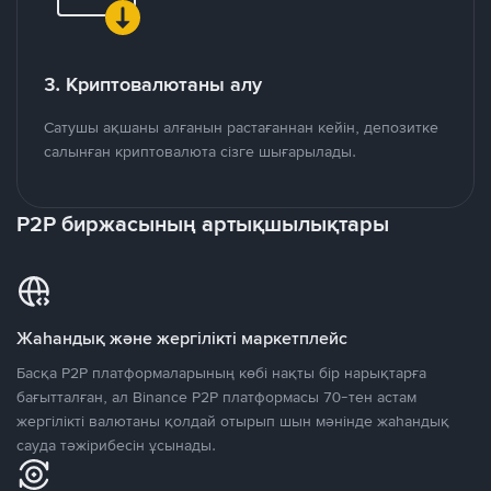
3. Криптовалютаны алу
Сатушы ақшаны алғанын растағаннан кейін, депозитке
салынған криптовалюта сізге шығарылады.
P2P биржасының артықшылықтары
Жаһандық және жергілікті маркетплейс
Басқа P2P платформаларының көбі нақты бір нарықтарға
бағытталған, ал Binance P2P платформасы 70-тен астам
жергілікті валютаны қолдай отырып шын мәнінде жаһандық
сауда тәжірибесін ұсынады.