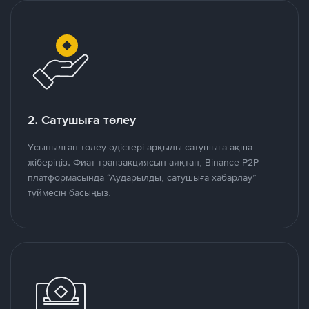
2. Сатушыға төлеу
Ұсынылған төлеу әдістері арқылы сатушыға ақша
жіберіңіз. Фиат транзакциясын аяқтап, Binance P2P
платформасында “Аударылды, сатушыға хабарлау”
түймесін басыңыз.