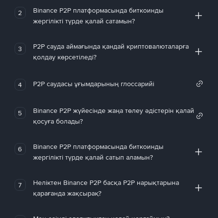
Binance P2P платформасында биткоинды
2
жергілікті түрде қалай сатамын?
P2P сауда аймағында қандай криптовалюталарға
3
қолдау көрсетіледі?
P2P саудасы ұғымдарының глоссарийі
4
Binance P2P жүйесінде жаңа төлеу әдістерін қалай
5
қосуға болады?
Binance P2P платформасында биткоинды
6
жергілікті түрде қалай сатып аламын?
Неліктен Binance P2P басқа P2P нарықтарына
7
қарағанда жақсырақ?