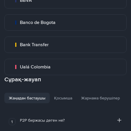
BBVA
Banco de Bogota
Bank Transfer
Ualá Colombia
Сұрақ-жауап
Жаңадан бастаушы
Қосымша
Жарнама берушілер
P2P биржасы деген не?
1