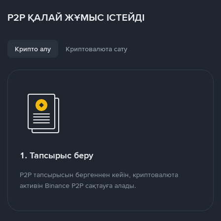
P2P ҚАЛАЙ ЖҰМЫС ІСТЕЙДІ
Крипто алу
Криптовалюта сату
1. Тапсырыс беру
P2P тапсырысын бергеннен кейін, криптовалюта
активін Binance P2P сақтауға алады.