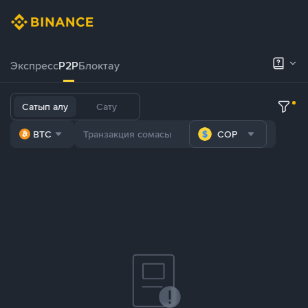
Экспресс
P2P
Блоктау
Сатып алу
Сату
BTC
COP