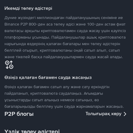
Икемді төлеу әдістері
Дүние жүзіндегі миллиондаған пайдаланушының сеніміне ие
Binance P2P 800-ден аса төлеу әдісі және 100-ден астам фиат
валютасы арқылы криптовалютамен сауда жасау үшін қауіпсіз
платформаны ұсынады. Пайдаланушылар ашық криптовалюта
нарығында өздерінің қалаған бағалары мен төлеу әдістерін
белгілей отырып, криптовалютаны оңай сатып алып, сатып
және тікелей басқа пайдаланушылармен сауда жасай алады.
Өзіңіз қалаған бағамен сауда жасаңыз
Өзіңіз қалаған бағамен сатып алу және сату еркіндігін
пайдаланып, криптовалюта саудалаңыз. Ағымдағы
ұсыныстарды сатып алыңыз немесе сатыңыз, өз
бағаларыңызды белгілеу үшін сауда жарнамаларын жасаңыз.
P2P блогы
Толығырақ көру
Үздік төлеу әдістері