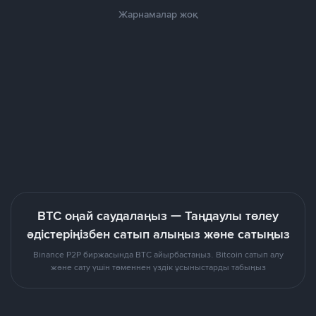
Жарнамалар жоқ
BTC оңай саудалаңыз — Таңдаулы төлеу
әдістеріңізбен сатып алыңыз және сатыңыз
Binance P2P биржасында BTC айырбастаңыз. Bitcoin сатып алу
және сату үшін төменнен үздік ұсыныстарды табыңыз