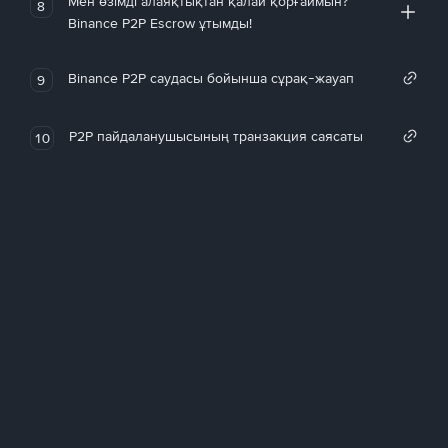
Мен өзімді алаяқтықтан қалай қорғаймын?
8
Binance P2P Escrow ұтымды!
Binance P2P саудасы бойынша сұрақ-жауап
9
P2P пайдаланушысының транзакция саясаты
10