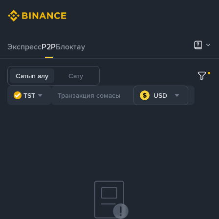
Экспресс
P2P
Блоктау
Сатып алу
Сату
TST
USD