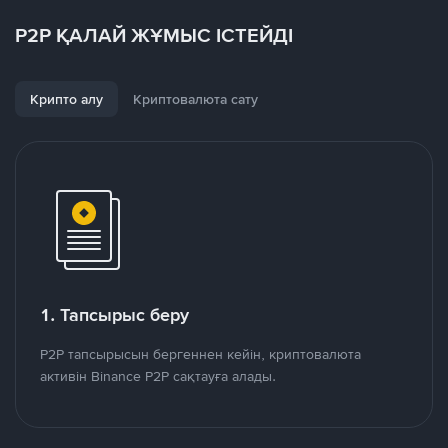
P2P ҚАЛАЙ ЖҰМЫС ІСТЕЙДІ
Крипто алу
Криптовалюта сату
1. Тапсырыс беру
P2P тапсырысын бергеннен кейін, криптовалюта
активін Binance P2P сақтауға алады.