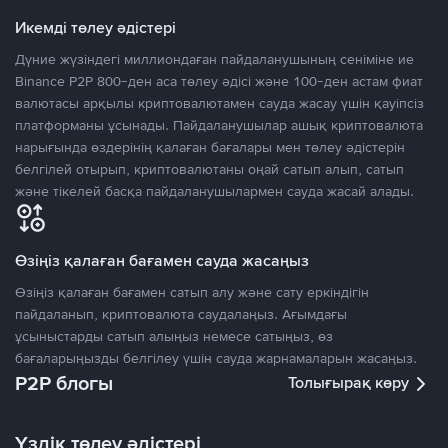
Икемді төлеу әдістері
Дүние жүзіндегі миллиондаған пайдаланушының сеніміне ие
Binance P2P 800-ден аса төлеу әдісі және 100-ден астам фиат
валютасы арқылы криптовалютамен сауда жасау үшін қауіпсіз
платформаны ұсынады. Пайдаланушылар ашық криптовалюта
нарығында өздерінің қалаған бағалары мен төлеу әдістерін
белгілей отырып, криптовалютаны оңай сатып алып, сатып
және тікелей басқа пайдаланушылармен сауда жасай алады.
Өзіңіз қалаған бағамен сауда жасаңыз
Өзіңіз қалаған бағамен сатып алу және сату еркіндігін
пайдаланып, криптовалюта саудалаңыз. Ағымдағы
ұсыныстарды сатып алыңыз немесе сатыңыз, өз
бағаларыңызды белгілеу үшін сауда жарнамаларын жасаңыз.
P2P блогы
Толығырақ көру
Үздік төлеу әдістері