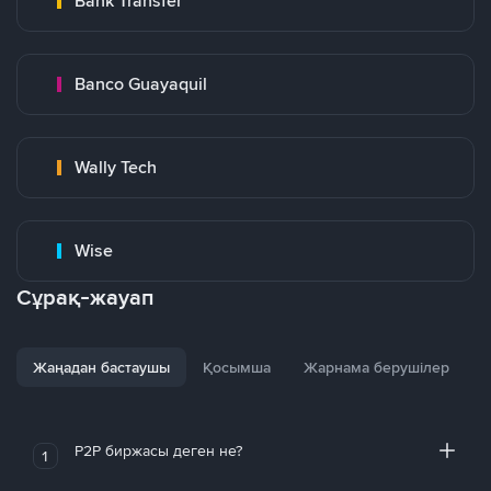
Bank Transfer
Banco Guayaquil
Wally Tech
Wise
Сұрақ-жауап
Жаңадан бастаушы
Қосымша
Жарнама берушілер
P2P биржасы деген не?
1