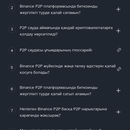
Binance P2P платформасында биткоинды
2
жергілікті түрде қалай сатамын?
P2P сауда аймағында қандай криптовалюталарға
3
қолдау көрсетіледі?
P2P саудасы ұғымдарының глоссарийі
4
Binance P2P жүйесінде жаңа төлеу әдістерін қалай
5
қосуға болады?
Binance P2P платформасында биткоинды
6
жергілікті түрде қалай сатып аламын?
Неліктен Binance P2P басқа P2P нарықтарына
7
қарағанда жақсырақ?