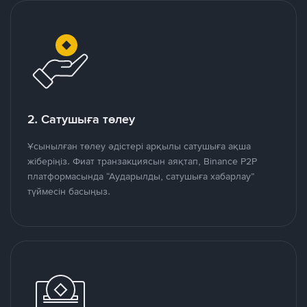
2. Сатушыға төлеу
Ұсынылған төлеу әдістері арқылы сатушыға ақша
жіберіңіз. Фиат транзакциясын аяқтап, Binance P2P
платформасында “Аударылды, сатушыға хабарлау”
түймесін басыңыз.