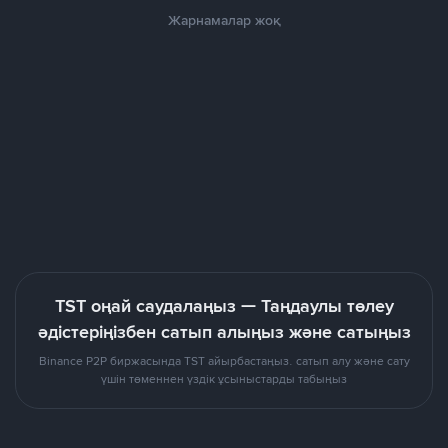
Жарнамалар жоқ
TST оңай саудалаңыз — Таңдаулы төлеу
әдістеріңізбен сатып алыңыз және сатыңыз
Binance P2P биржасында TST айырбастаңыз. сатып алу және сату
үшін төменнен үздік ұсыныстарды табыңыз