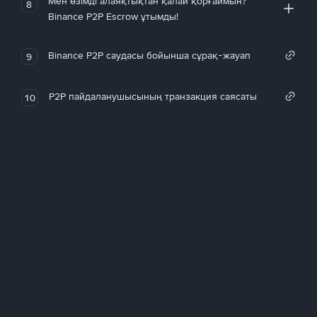
Мен өзімді алаяқтықтан қалай қорғаймын?
8
Binance P2P Escrow ұтымды!
Binance P2P саудасы бойынша сұрақ-жауап
9
P2P пайдаланушысының транзакция саясаты
10