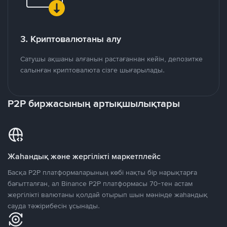
3. Криптовалютаны алу
Сатушы ақшаны алғанын растағаннан кейін, депозитке
салынған криптовалюта сізге шығарылады.
P2P биржасының артықшылықтары
Жаһандық және жергілікті маркетплейс
Басқа P2P платформаларының көбі нақты бір нарықтарға
бағытталған, ал Binance P2P платформасы 70-тен астам
жергілікті валютаны қолдай отырып шын мәнінде жаһандық
сауда тәжірибесін ұсынады.