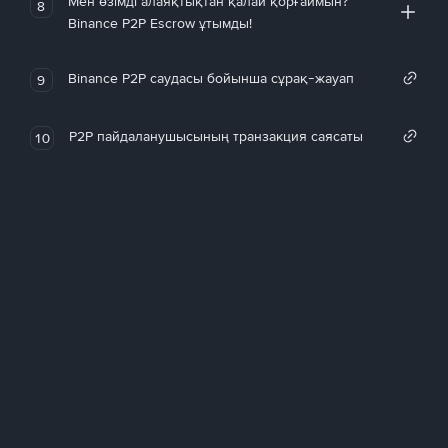
Мен өзімді алаяқтықтан қалай қорғаймын?
8
Binance P2P Escrow ұтымды!
Binance P2P саудасы бойынша сұрақ-жауап
9
P2P пайдаланушысының транзакция саясаты
10