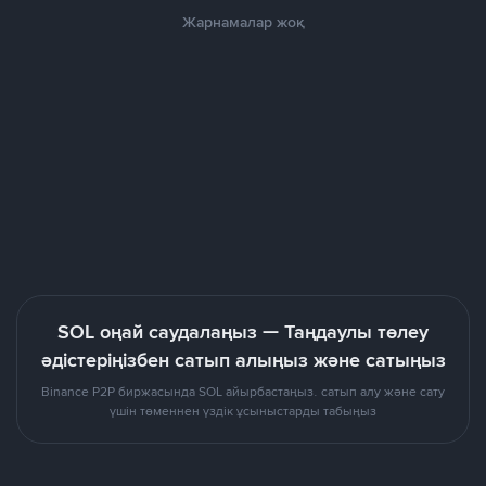
Жарнамалар жоқ
SOL оңай саудалаңыз — Таңдаулы төлеу
әдістеріңізбен сатып алыңыз және сатыңыз
Binance P2P биржасында SOL айырбастаңыз. сатып алу және сату
үшін төменнен үздік ұсыныстарды табыңыз