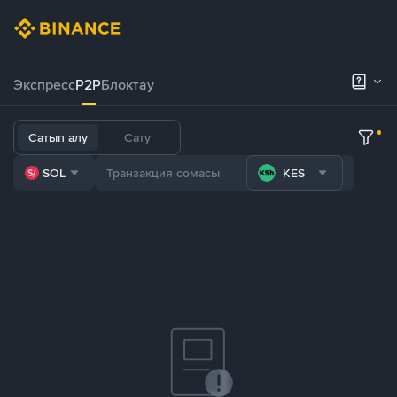
Экспресс
P2P
Блоктау
Сатып алу
Сату
SOL
KES