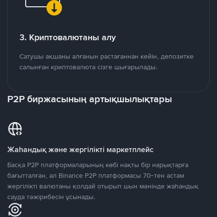
3. Криптовалютаны алу
Сатушы ақшаны алғанын растағаннан кейін, депозитке
салынған криптовалюта сізге шығарылады.
P2P биржасының артықшылықтары
Жаһандық және жергілікті маркетплейс
Басқа P2P платформаларының көбі нақты бір нарықтарға
бағытталған, ал Binance P2P платформасы 70-тен астам
жергілікті валютаны қолдай отырып шын мәнінде жаһандық
сауда тәжірибесін ұсынады.