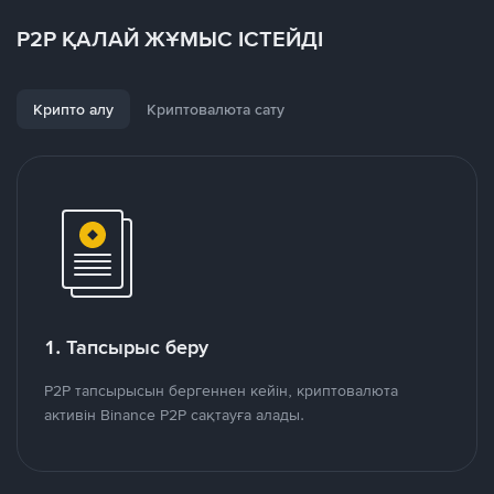
P2P ҚАЛАЙ ЖҰМЫС ІСТЕЙДІ
Крипто алу
Криптовалюта сату
1. Тапсырыс беру
P2P тапсырысын бергеннен кейін, криптовалюта
активін Binance P2P сақтауға алады.