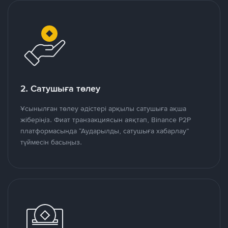
2. Сатушыға төлеу
Ұсынылған төлеу әдістері арқылы сатушыға ақша
жіберіңіз. Фиат транзакциясын аяқтап, Binance P2P
платформасында “Аударылды, сатушыға хабарлау”
түймесін басыңыз.