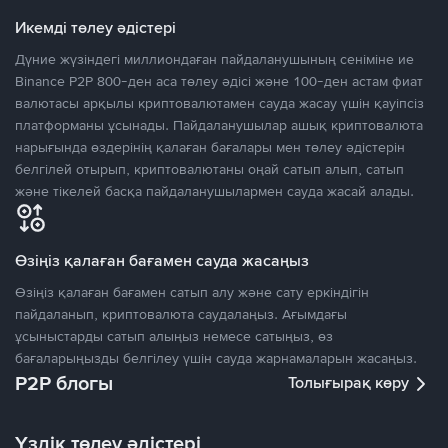
Икемді төлеу әдістері
Дүние жүзіндегі миллиондаған пайдаланушының сеніміне ие
Binance P2P 800-ден аса төлеу әдісі және 100-ден астам фиат
валютасы арқылы криптовалютамен сауда жасау үшін қауіпсіз
платформаны ұсынады. Пайдаланушылар ашық криптовалюта
нарығында өздерінің қалаған бағалары мен төлеу әдістерін
белгілей отырып, криптовалютаны оңай сатып алып, сатып
және тікелей басқа пайдаланушылармен сауда жасай алады.
Өзіңіз қалаған бағамен сауда жасаңыз
Өзіңіз қалаған бағамен сатып алу және сату еркіндігін
пайдаланып, криптовалюта саудалаңыз. Ағымдағы
ұсыныстарды сатып алыңыз немесе сатыңыз, өз
бағаларыңызды белгілеу үшін сауда жарнамаларын жасаңыз.
P2P блогы
Толығырақ көру
Үздік төлеу әдістері