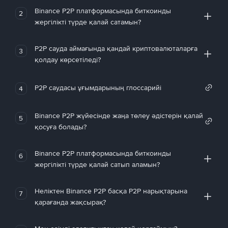
Binance P2P платформасында биткоинды
2
жергілікті түрде қалай сатамын?
P2P сауда аймағында қандай криптовалюталарға
3
қолдау көрсетіледі?
P2P саудасы ұғымдарының глоссарийі
4
Binance P2P жүйесінде жаңа төлеу әдістерін қалай
5
қосуға болады?
Binance P2P платформасында биткоинды
6
жергілікті түрде қалай сатып аламын?
Неліктен Binance P2P басқа P2P нарықтарына
7
қарағанда жақсырақ?