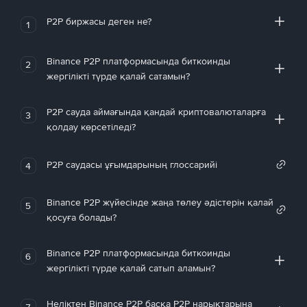
P2P биржасы деген не?
1
Binance P2P платформасында биткоинды
2
жергілікті түрде қалай сатамын?
P2P сауда аймағында қандай криптовалюталарға
3
қолдау көрсетіледі?
P2P саудасы ұғымдарының глоссарийі
4
Binance P2P жүйесінде жаңа төлеу әдістерін қалай
5
қосуға болады?
Binance P2P платформасында биткоинды
6
жергілікті түрде қалай сатып аламын?
Неліктен Binance P2P басқа P2P нарықтарына
7