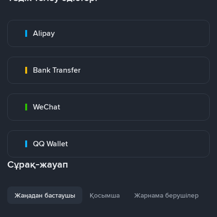
Alipay
Bank Transfer
WeChat
QQ Wallet
Сұрақ-жауап
Жаңадан бастаушы
Қосымша
Жарнама берушілер