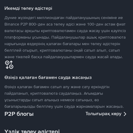
Икемді төлеу әдістері
Дүние жүзіндегі миллиондаған пайдаланушының сеніміне ие
Binance P2P 800-ден аса төлеу әдісі және 100-ден астам фиат
валютасы арқылы криптовалютамен сауда жасау үшін қауіпсіз
платформаны ұсынады. Пайдаланушылар ашық криптовалюта
нарығында өздерінің қалаған бағалары мен төлеу әдістерін
белгілей отырып, криптовалютаны оңай сатып алып, сатып
және тікелей басқа пайдаланушылармен сауда жасай алады.
Өзіңіз қалаған бағамен сауда жасаңыз
Өзіңіз қалаған бағамен сатып алу және сату еркіндігін
пайдаланып, криптовалюта саудалаңыз. Ағымдағы
ұсыныстарды сатып алыңыз немесе сатыңыз, өз
бағаларыңызды белгілеу үшін сауда жарнамаларын жасаңыз.
P2P блогы
Толығырақ көру
Үздік төлеу әдістері