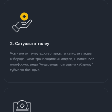
2. Сатушыға төлеу
Ұсынылған төлеу әдістері арқылы сатушыға ақша
жіберіңіз. Фиат транзакциясын аяқтап, Binance P2P
платформасында “Аударылды, сатушыға хабарлау”
түймесін басыңыз.