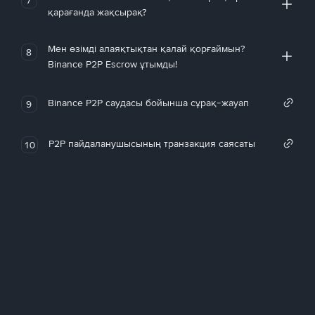
қарағанда жақсырақ?
Мен өзімді алаяқтықтан қалай қорғаймын?
8
Binance P2P Escrow ұтымды!
Binance P2P саудасы бойынша сұрақ-жауап
9
P2P пайдаланушысының транзакция саясаты
10