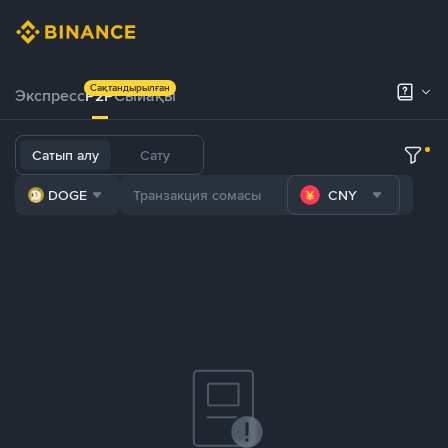
Сақтандырылған
Экспресс
P2P
Сыйақы
Сатып алу
Сату
DOGE
CNY