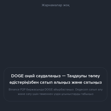
Жарнамалар жоқ
DOGE оңай саудалаңыз — Таңдаулы төлеу
әдістеріңізбен сатып алыңыз және сатыңыз
Binance P2P биржасында DOGE айырбастаңыз. Dogecoin сатып алу
және сату үшін төменнен үздік ұсыныстарды табыңыз