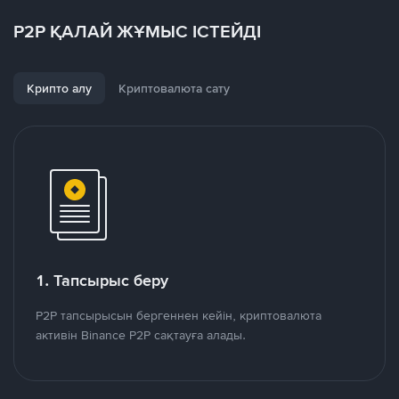
P2P ҚАЛАЙ ЖҰМЫС ІСТЕЙДІ
Крипто алу
Криптовалюта сату
1. Тапсырыс беру
P2P тапсырысын бергеннен кейін, криптовалюта
активін Binance P2P сақтауға алады.