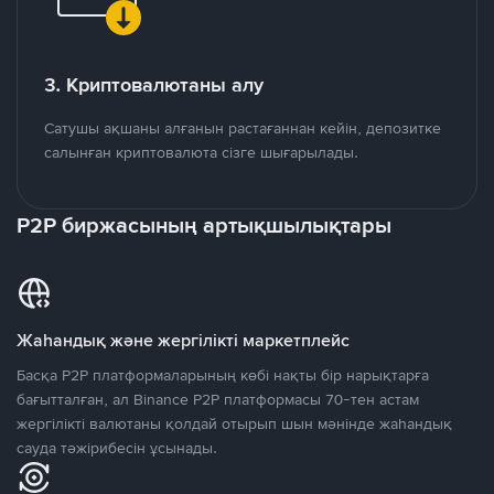
3. Криптовалютаны алу
Сатушы ақшаны алғанын растағаннан кейін, депозитке
салынған криптовалюта сізге шығарылады.
P2P биржасының артықшылықтары
Жаһандық және жергілікті маркетплейс
Басқа P2P платформаларының көбі нақты бір нарықтарға
бағытталған, ал Binance P2P платформасы 70-тен астам
жергілікті валютаны қолдай отырып шын мәнінде жаһандық
сауда тәжірибесін ұсынады.