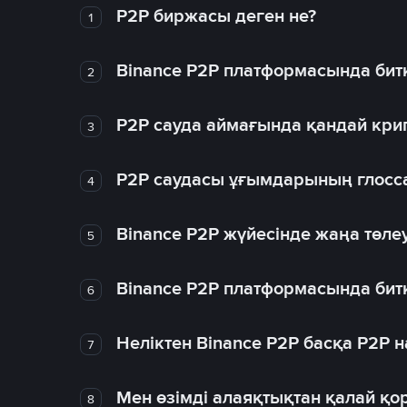
P2P биржасы деген не?
1
Binance P2P платформасында битк
2
P2P сауда аймағында қандай крип
3
P2P саудасы ұғымдарының глосс
4
Binance P2P жүйесінде жаңа төлеу
5
Binance P2P платформасында битк
6
Неліктен Binance P2P басқа P2P
7
Мен өзімді алаяқтықтан қалай қо
8