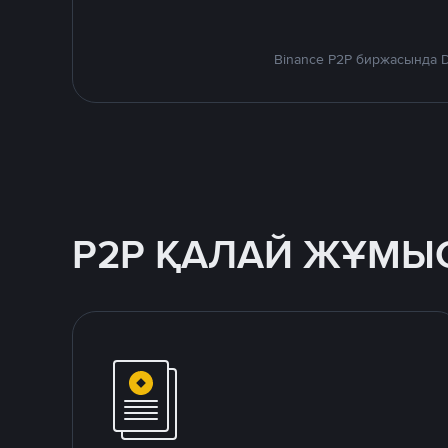
Binance P2P биржасында D
P2P ҚАЛАЙ ЖҰМЫС