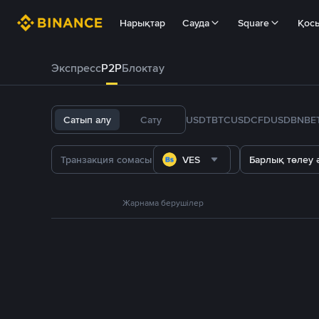
Нарықтар
Сауда
Square
Қос
Экспресс
P2P
Блоктау
Сатып алу
Сату
USDT
BTC
USDC
FDUSD
BNB
E
VES
Барлық төлеу ә
Жарнама берушілер