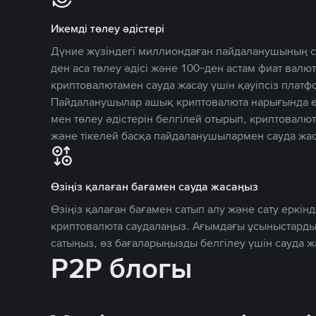
Икемді төлеу әдістері
Дүние жүзіндегі миллиондаған пайдаланушының се
ден аса төлеу әдісі және 100-ден астам фиат вал
криптовалютамен сауда жасау үшін қауіпсіз плат
Пайдаланушылар ашық криптовалюта нарығында өз
мен төлеу әдістерін белгілей отырып, криптовалю
және тікелей басқа пайдаланушылармен сауда жас
Өзіңіз қалаған бағамен сауда жасаңыз
Өзіңіз қалаған бағамен сатып алу және сату еркінд
криптовалюта саудалаңыз. Ағымдағы ұсыныстарды
сатыңыз, өз бағаларыңызды белгілеу үшін сауда 
P2P блогы