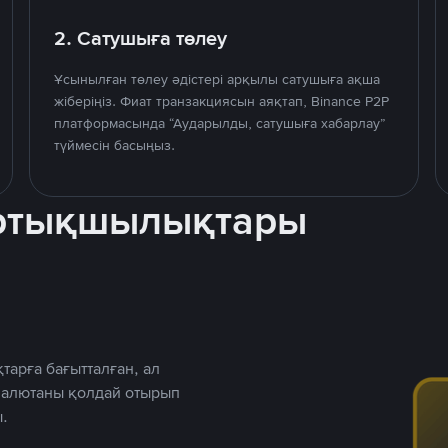
2. Сатушыға төлеу
Ұсынылған төлеу әдістері арқылы сатушыға ақша
жіберіңіз. Фиат транзакциясын аяқтап, Binance P2P
платформасында “Аударылды, сатушыға хабарлау”
түймесін басыңыз.
артықшылықтары
тарға бағытталған, ал
 валютаны қолдай отырып
.