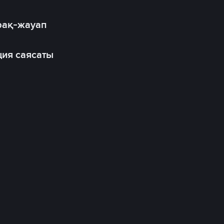
рақ-жауап
ия саясаты