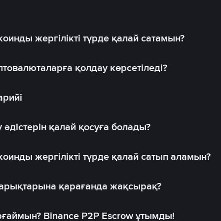
оинды жергілікті түрде қалай сатамын?
товалюталарға қолдау көрсетіледі?
арийі
 әдістерін қалай қосуға болады?
оинды жергілікті түрде қалай сатып аламын?
 нарықтарына қарағанда жақсырақ?
рғаймын? Binance P2P Escrow ұтымды!