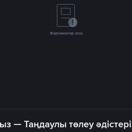
Жарнамалар жоқ
з — Таңдаулы төлеу әдістер