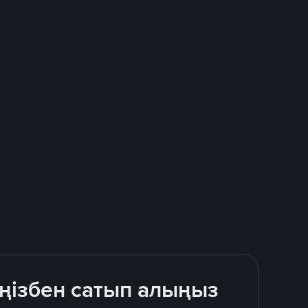
іңізбен сатып алыңыз