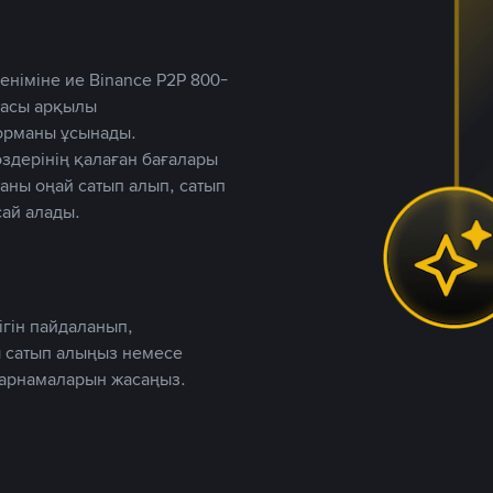
німіне ие Binance P2P 800-
ютасы арқылы
форманы ұсынады.
дерінің қалаған бағалары
таны оңай сатып алып, сатып
ай алады.
ігін пайдаланып,
 сатып алыңыз немесе
жарнамаларын жасаңыз.