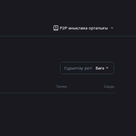
P2P анықтама орталығы
Сұрыптау реті
Баға
Төлем
Сауда