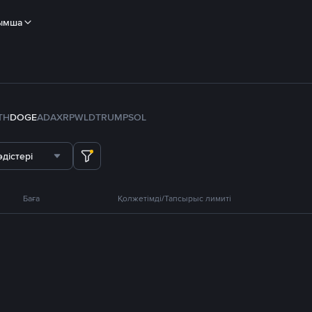
ымша
TH
DOGE
ADA
XRP
WLD
TRUMP
SOL
дістері
Баға
Қолжетімді/Тапсырыс лимиті