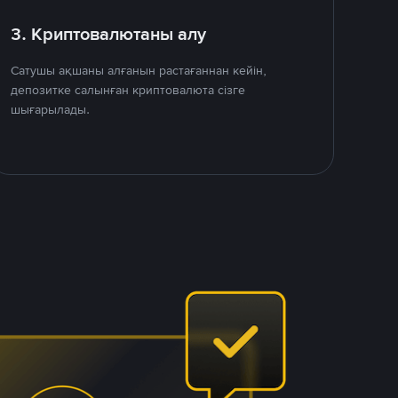
3. Криптовалютаны алу
Сатушы ақшаны алғанын растағаннан кейін,
депозитке салынған криптовалюта сізге
шығарылады.