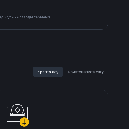
үздік ұсыныстарды табыңыз
Крипто алу
Криптовалюта сату