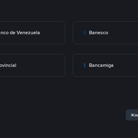
nco de Venezuela
Banesco
ovincial
Bancamiga
Жаң