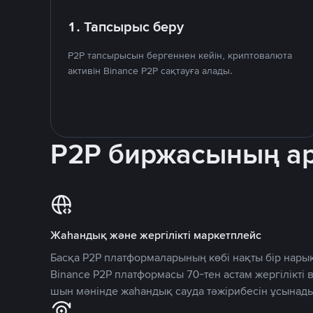
1. Тапсырыс беру
P2P тапсырысын бергеннен кейін, криптовалюта
активін Binance P2P сақтауға алады.
P2P биржасының 
Жаһандық және жергілікті маркетплейс
Басқа P2P платформаларының көбі нақты бір нарық
Binance P2P платформасы 70-тен астам жергілікті
шын мәнінде жаһандық сауда тәжірибесін ұсынады