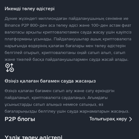
Икемді төлеу әдістері
Дүние жүзіндегі миллиондаған пайдаланушының сеніміне ие
Binance P2P 800-ден аса төлеу әдісі және 100-ден астам фиат
валютасы арқылы криптовалютамен сауда жасау үшін қауіпсіз
платформаны ұсынады. Пайдаланушылар ашық криптовалюта
нарығында өздерінің қалаған бағалары мен төлеу әдістерін
белгілей отырып, криптовалютаны оңай сатып алып, сатып
және тікелей басқа пайдаланушылармен сауда жасай алады.
Өзіңіз қалаған бағамен сауда жасаңыз
Өзіңіз қалаған бағамен сатып алу және сату еркіндігін
пайдаланып, криптовалюта саудалаңыз. Ағымдағы
ұсыныстарды сатып алыңыз немесе сатыңыз, өз
бағаларыңызды белгілеу үшін сауда жарнамаларын жасаңыз.
P2P блогы
Толығырақ көру
Үздік төлеу әдістері