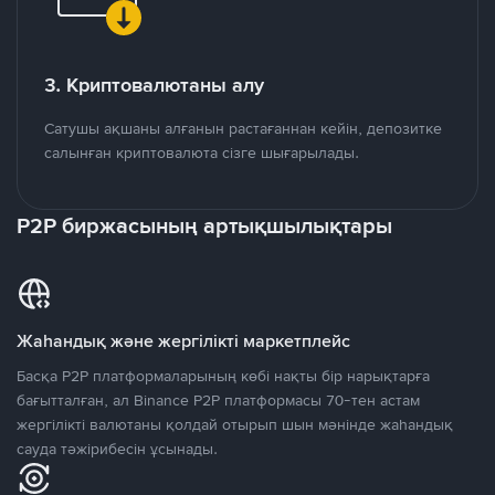
3. Криптовалютаны алу
Сатушы ақшаны алғанын растағаннан кейін, депозитке
салынған криптовалюта сізге шығарылады.
P2P биржасының артықшылықтары
Жаһандық және жергілікті маркетплейс
Басқа P2P платформаларының көбі нақты бір нарықтарға
бағытталған, ал Binance P2P платформасы 70-тен астам
жергілікті валютаны қолдай отырып шын мәнінде жаһандық
сауда тәжірибесін ұсынады.