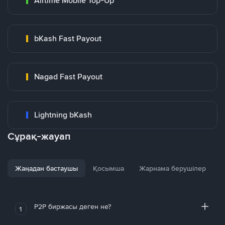
Airtime Mobile Top-Up
bKash Fast Payout
Nagad Fast Payout
Lightning bKash
Сұрақ-жауап
Жаңадан бастаушы
Қосымша
Жарнама берушілер
P2P биржасы деген не?
1