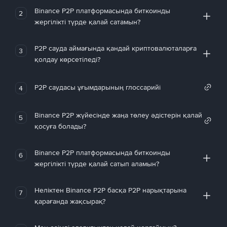
Binance P2P платформасында биткоинды
2
жергілікті түрде қалай сатамын?
P2P сауда аймағында қандай криптовалюталарға
3
қолдау көрсетіледі?
P2P саудасы ұғымдарының глоссарийі
4
Binance P2P жүйесінде жаңа төлеу әдістерін қалай
5
қосуға болады?
Binance P2P платформасында биткоинды
6
жергілікті түрде қалай сатып аламын?
Неліктен Binance P2P басқа P2P нарықтарына
7
қарағанда жақсырақ?