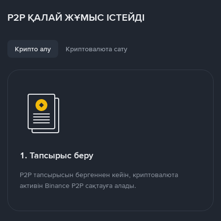
P2P ҚАЛАЙ ЖҰМЫС ІСТЕЙДІ
Крипто алу
Криптовалюта сату
1. Тапсырыс беру
P2P тапсырысын бергеннен кейін, криптовалюта
активін Binance P2P сақтауға алады.