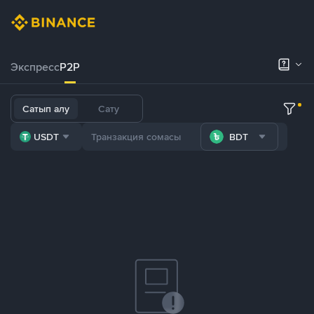
Экспресс
P2P
Сатып алу
Сату
USDT
BDT