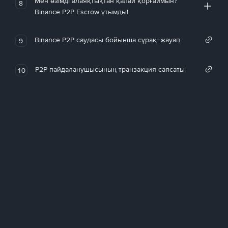
Мен өзімді алаяқтықтан қалай қорғаймын?
8
Binance P2P Escrow ұтымды!
Binance P2P саудасы бойынша сұрақ-жауап
9
P2P пайдаланушысының транзакция саясаты
10