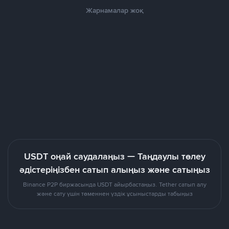
Жарнамалар жоқ
USDT оңай саудалаңыз — Таңдаулы төлеу
әдістеріңізбен сатып алыңыз және сатыңыз
Binance P2P биржасында USDT айырбастаңыз. Tether сатып алу
және сату үшін төменнен үздік ұсыныстарды табыңыз