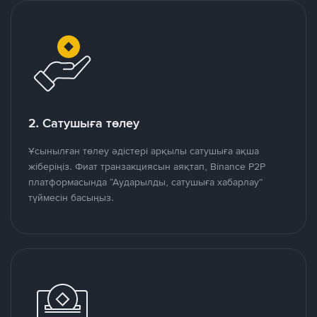
2. Сатушыға төлеу
Ұсынылған төлеу әдістері арқылы сатушыға ақша
жіберіңіз. Фиат транзакциясын аяқтап, Binance P2P
платформасында “Аударылды, сатушыға хабарлау”
түймесін басыңыз.