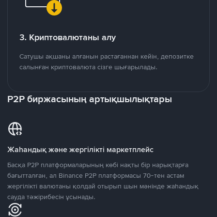
3. Криптовалютаны алу
Сатушы ақшаны алғанын растағаннан кейін, депозитке
салынған криптовалюта сізге шығарылады.
P2P биржасының артықшылықтары
Жаһандық және жергілікті маркетплейс
Басқа P2P платформаларының көбі нақты бір нарықтарға
бағытталған, ал Binance P2P платформасы 70-тен астам
жергілікті валютаны қолдай отырып шын мәнінде жаһандық
сауда тәжірибесін ұсынады.