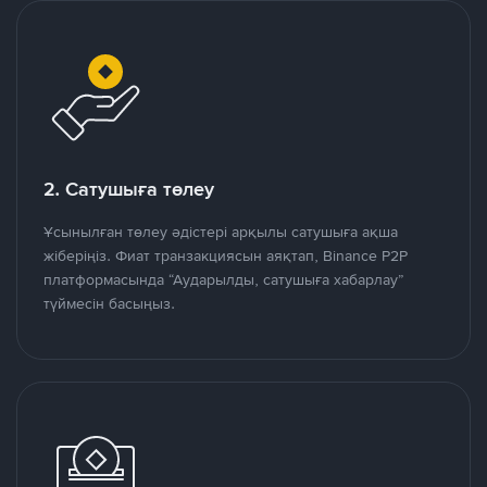
2. Сатушыға төлеу
Ұсынылған төлеу әдістері арқылы сатушыға ақша
жіберіңіз. Фиат транзакциясын аяқтап, Binance P2P
платформасында “Аударылды, сатушыға хабарлау”
түймесін басыңыз.