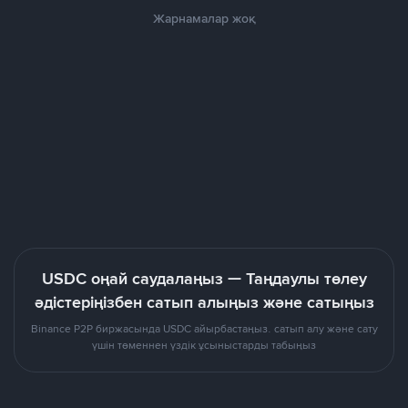
Жарнамалар жоқ
USDC оңай саудалаңыз — Таңдаулы төлеу
әдістеріңізбен сатып алыңыз және сатыңыз
Binance P2P биржасында USDC айырбастаңыз. сатып алу және сату
үшін төменнен үздік ұсыныстарды табыңыз