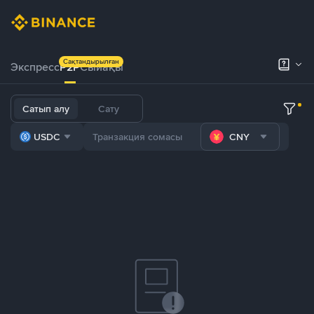
Сақтандырылған
Экспресс
P2P
Сыйақы
Сатып алу
Сату
USDC
CNY