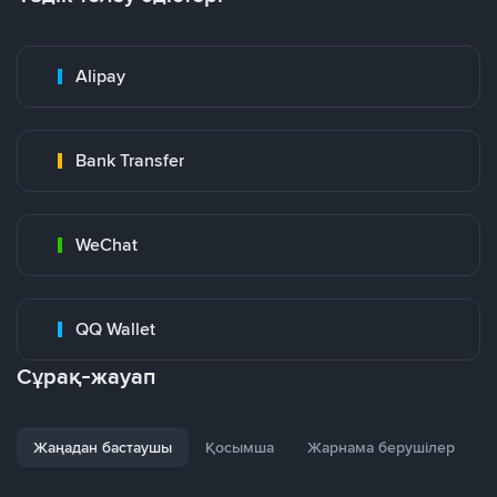
Alipay
Bank Transfer
WeChat
QQ Wallet
Сұрақ-жауап
Жаңадан бастаушы
Қосымша
Жарнама берушілер