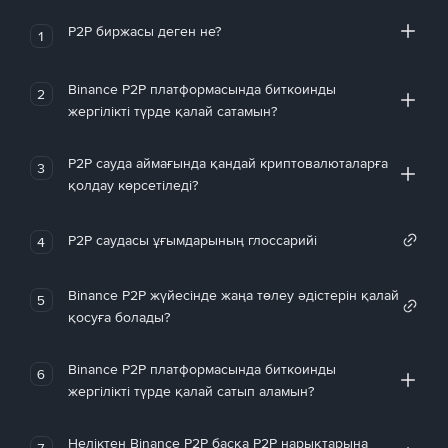
P2P биржасы деген не?
1
Binance P2P платформасында биткоинды
2
жергілікті түрде қалай сатамын?
P2P сауда аймағында қандай криптовалюталарға
3
қолдау көрсетіледі?
P2P саудасы ұғымдарының глоссарийі
4
Binance P2P жүйесінде жаңа төлеу әдістерін қалай
5
қосуға болады?
Binance P2P платформасында биткоинды
6
жергілікті түрде қалай сатып аламын?
Неліктен Binance P2P басқа P2P нарықтарына
7