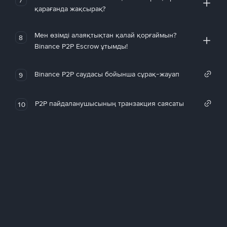
қарағанда жақсырақ?
Мен өзімді алаяқтықтан қалай қорғаймын?
8
Binance P2P Escrow ұтымды!
Binance P2P саудасы бойынша сұрақ-жауап
9
P2P пайдаланушысының транзакция саясаты
10