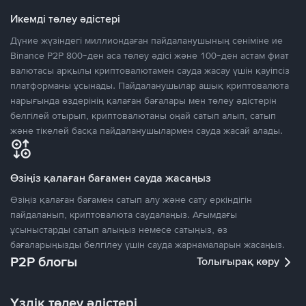
Икемді төлеу әдістері
Дүние жүзіндегі миллиондаған пайдаланушының сеніміне ие
Binance P2P 800-ден аса төлеу әдісі және 100-ден астам фиат
валютасы арқылы криптовалютамен сауда жасау үшін қауіпсіз
платформаны ұсынады. Пайдаланушылар ашық криптовалюта
нарығында өздерінің қалаған бағалары мен төлеу әдістерін
белгілей отырып, криптовалютаны оңай сатып алып, сатып
және тікелей басқа пайдаланушылармен сауда жасай алады.
Өзіңіз қалаған бағамен сауда жасаңыз
Өзіңіз қалаған бағамен сатып алу және сату еркіндігін
пайдаланып, криптовалюта саудалаңыз. Ағымдағы
ұсыныстарды сатып алыңыз немесе сатыңыз, өз
бағаларыңызды белгілеу үшін сауда жарнамаларын жасаңыз.
P2P блогы
Толығырақ көру
Үздік төлеу әдістері