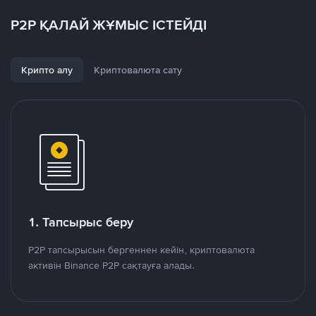
P2P ҚАЛАЙ ЖҰМЫС ІСТЕЙДІ
Крипто алу
Криптовалюта сату
1. Тапсырыс беру
P2P тапсырысын бергеннен кейін, криптовалюта
активін Binance P2P сақтауға алады.