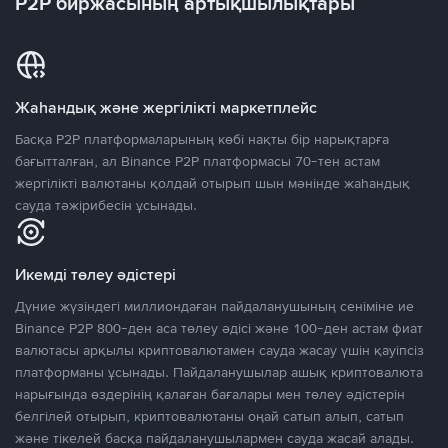
P2P биржасының артықшылықтары
Жаһандық және жергілікті маркетплейс
Басқа P2P платформаларының көбі нақты бір нарықтарға
бағытталған, ал Binance P2P платформасы 70-тен астам
жергілікті валютаны қолдай отырып шын мәнінде жаһандық
сауда тәжірибесін ұсынады.
Икемді төлеу әдістері
Дүние жүзіндегі миллиондаған пайдаланушының сеніміне ие
Binance P2P 800-ден аса төлеу әдісі және 100-ден астам фиат
валютасы арқылы криптовалютамен сауда жасау үшін қауіпсіз
платформаны ұсынады. Пайдаланушылар ашық криптовалюта
нарығында өздерінің қалаған бағалары мен төлеу әдістерін
белгілей отырып, криптовалютаны оңай сатып алып, сатып
және тікелей басқа пайдаланушылармен сауда жасай алады.