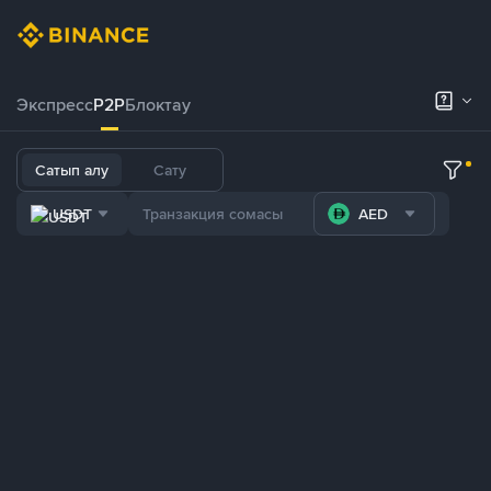
Экспресс
P2P
Блоктау
Сатып алу
Сату
USDT
AED