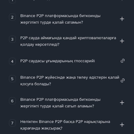
Binance P2P платформасында биткоинды
2
жергілікті түрде қалай сатамын?
P2P сауда аймағында қандай криптовалюталарға
3
қолдау көрсетіледі?
P2P саудасы ұғымдарының глоссарийі
4
Binance P2P жүйесінде жаңа төлеу әдістерін қалай
5
қосуға болады?
Binance P2P платформасында биткоинды
6
жергілікті түрде қалай сатып аламын?
Неліктен Binance P2P басқа P2P нарықтарына
7
қарағанда жақсырақ?