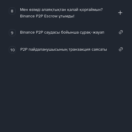
Мен өзімді алаяқтықтан қалай қорғаймын?
8
Binance P2P Escrow ұтымды!
Binance P2P саудасы бойынша сұрақ-жауап
9
P2P пайдаланушысының транзакция саясаты
10