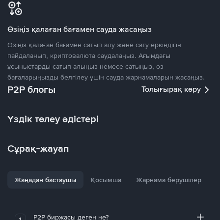
Өзіңіз қалаған бағамен сауда жасаңыз
Өзіңіз қалаған бағамен сатып алу және сату еркіндігін
пайдаланып, криптовалюта саудалаңыз. Ағымдағы
ұсыныстарды сатып алыңыз немесе сатыңыз, өз
бағаларыңызды белгілеу үшін сауда жарнамаларын жасаңыз.
P2P блогы
Толығырақ көру
Үздік төлеу әдістері
Сұрақ-жауап
Жаңадан бастаушы
Қосымша
Жарнама берушілер
P2P биржасы деген не?
1