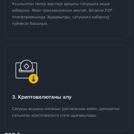
Ұсынылған төлеу әдістері арқылы сатушыға ақша
жіберіңіз. Фиат транзакциясын аяқтап, Binance P2P
платформасында “Аударылды, сатушыға хабарлау”
түймесін басыңыз.
3. Криптовалютаны алу
Сатушы ақшаны алғанын растағаннан кейін, депозитке
салынған криптовалюта сізге шығарылады.