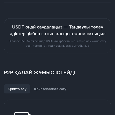
USDT оңай саудалаңыз — Таңдаулы төлеу
әдістеріңізбен сатып алыңыз және сатыңыз
Binance P2P биржасында USDT айырбастаңыз. сатып алу және сату
үшін төменнен үздік ұсыныстарды табыңыз
P2P ҚАЛАЙ ЖҰМЫС ІСТЕЙДІ
Крипто алу
Криптовалюта сату