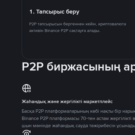
1. Тапсырыс беру
P2P тапсырысын бергеннен кейін, криптовалюта
активін Binance P2P сақтауға алады.
P2P биржасының 
Жаһандық және жергілікті маркетплейс
Басқа P2P платформаларының көбі нақты бір нарық
Binance P2P платформасы 70-тен астам жергілікті
шын мәнінде жаһандық сауда тәжірибесін ұсынады