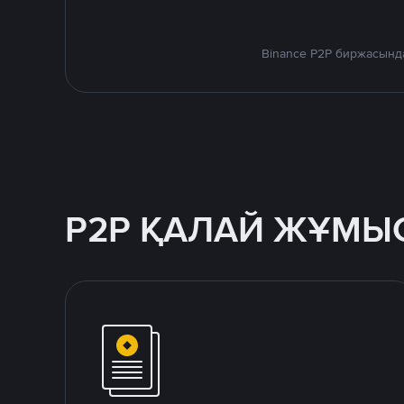
Binance P2P биржасында
P2P ҚАЛАЙ ЖҰМЫС