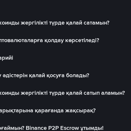
оинды жергілікті түрде қалай сатамын?
товалюталарға қолдау көрсетіледі?
арийі
 әдістерін қалай қосуға болады?
оинды жергілікті түрде қалай сатып аламын?
 нарықтарына қарағанда жақсырақ?
рғаймын? Binance P2P Escrow ұтымды!