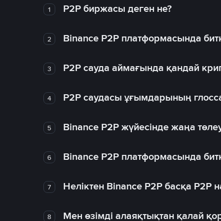
P2P биржасы деген не?
1
Binance P2P платформасында битк
2
P2P сауда аймағында қандай крип
3
P2P саудасы ұғымдарының глосс
4
Binance P2P жүйесінде жаңа төлеу
5
Binance P2P платформасында битк
6
Неліктен Binance P2P басқа P2P
7
Мен өзімді алаяқтықтан қалай қо
8