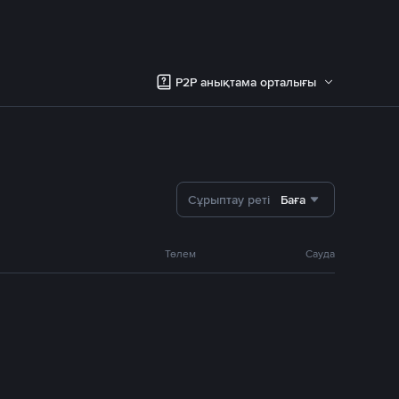
P2P анықтама орталығы
Сұрыптау реті
Баға
Төлем
Сауда