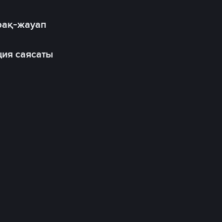
рақ-жауап
ия саясаты