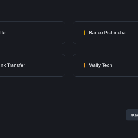
lle
Banco Pichincha
nk Transfer
Wally Tech
Жаң