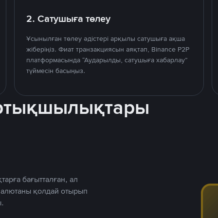
2. Сатушыға төлеу
Ұсынылған төлеу әдістері арқылы сатушыға ақша
жіберіңіз. Фиат транзакциясын аяқтап, Binance P2P
платформасында “Аударылды, сатушыға хабарлау”
түймесін басыңыз.
артықшылықтары
тарға бағытталған, ал
 валютаны қолдай отырып
.