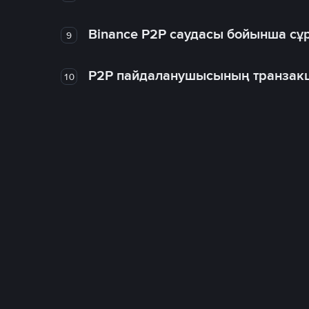
Binance P2P саудасы бойынша сұ
9
P2P пайдаланушысының транзакц
10