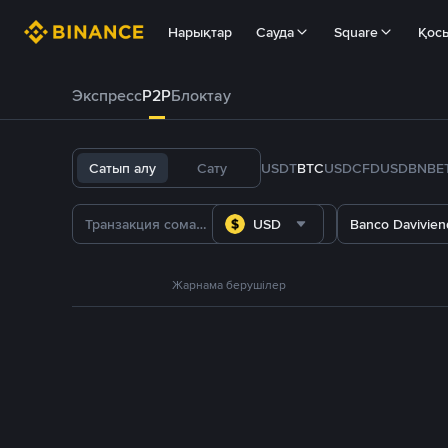
Нарықтар
Сауда
Square
Қос
Экспресс
P2P
Блоктау
Сатып алу
Сату
USDT
BTC
USDC
FDUSD
BNB
E
USD
Banco Davivien
Жарнама берушілер