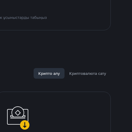
дік ұсыныстарды табыңыз
Крипто алу
Криптовалюта сату