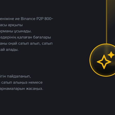
німіне ие Binance P2P 800-
ютасы арқылы
форманы ұсынады.
дерінің қалаған бағалары
таны оңай сатып алып, сатып
ай алады.
ігін пайдаланып,
 сатып алыңыз немесе
жарнамаларын жасаңыз.