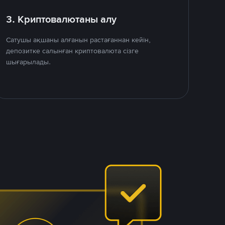
3. Криптовалютаны алу
Сатушы ақшаны алғанын растағаннан кейін,
депозитке салынған криптовалюта сізге
шығарылады.