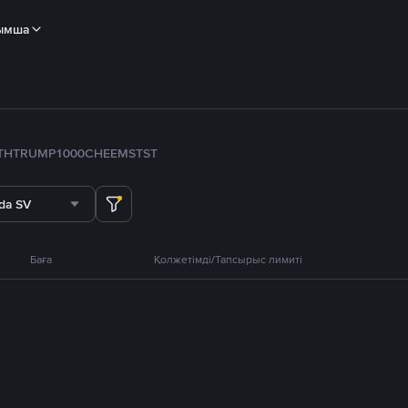
ымша
TH
TRUMP
1000CHEEMS
TST
da SV
Баға
Қолжетімді/Тапсырыс лимиті