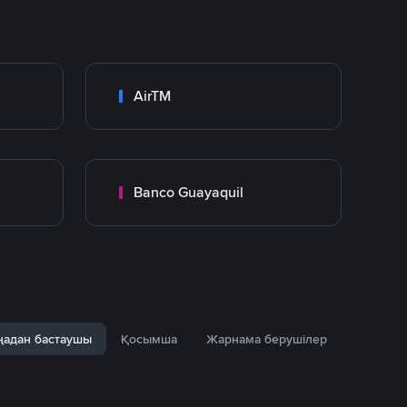
AirTM
Banco Guayaquil
адан бастаушы
Қосымша
Жарнама берушілер