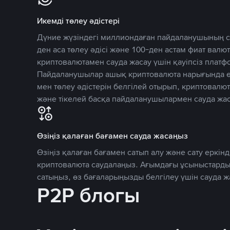
Икемді төлеу әдістері
Дүние жүзіндегі миллиондаған пайдаланушының се
ден аса төлеу әдісі және 100-ден астам фиат вал
криптовалютамен сауда жасау үшін қауіпсіз плат
Пайдаланушылар ашық криптовалюта нарығында өз
мен төлеу әдістерін белгілей отырып, криптовалю
және тікелей басқа пайдаланушылармен сауда жас
Өзіңіз қалаған бағамен сауда жасаңыз
Өзіңіз қалаған бағамен сатып алу және сату еркінд
криптовалюта саудалаңыз. Ағымдағы ұсыныстарды
сатыңыз, өз бағаларыңызды белгілеу үшін сауда 
P2P блогы