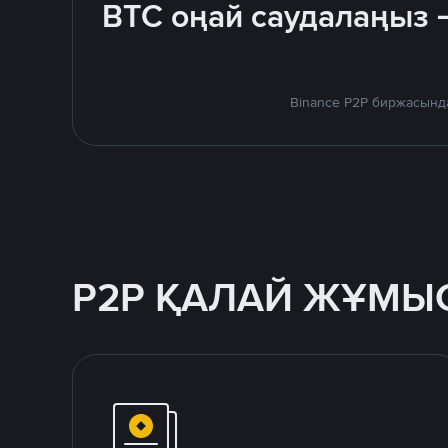
BTC оңай саудалаңыз 
Binance P2P биржасында
P2P ҚАЛАЙ ЖҰМЫС