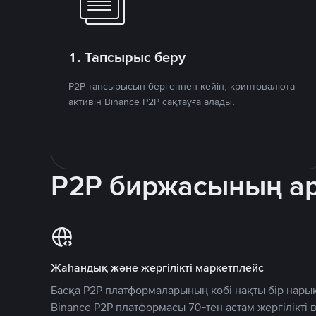
1. Тапсырыс беру
P2P тапсырысын бергеннен кейін, криптовалюта
активін Binance P2P сақтауға алады.
P2P биржасының 
Жаһандық және жергілікті маркетплейс
Басқа P2P платформаларының көбі нақты бір нарық
Binance P2P платформасы 70-тен астам жергілікті