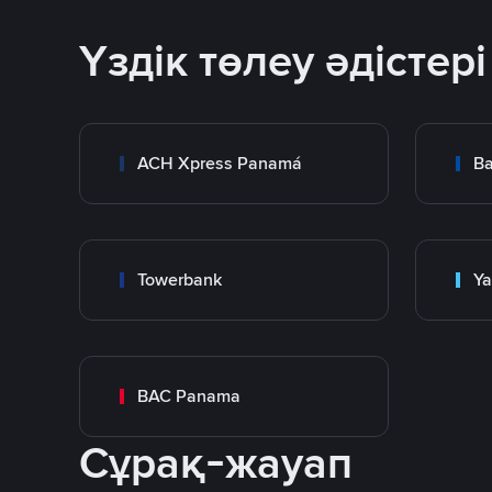
Үздік төлеу әдістері
ACH Xpress Panamá
Ba
Towerbank
Y
BAC Panama
Сұрақ-жауап