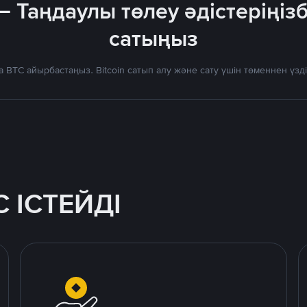
— Таңдаулы төлеу әдістеріңіз
сатыңыз
 BTC айырбастаңыз. Bitcoin сатып алу және сату үшін төменнен үз
 ІСТЕЙДІ