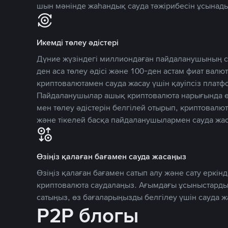
шын мәнінде жаһандық сауда тәжірибесін ұсынады
Икемді төлеу әдістері
Дүние жүзіндегі миллиондаған пайдаланушының се
ден аса төлеу әдісі және 100-ден астам фиат вал
криптовалютамен сауда жасау үшін қауіпсіз плат
Пайдаланушылар ашық криптовалюта нарығында өз
мен төлеу әдістерін белгілей отырып, криптовалю
және тікелей басқа пайдаланушылармен сауда жас
Өзіңіз қалаған бағамен сауда жасаңыз
Өзіңіз қалаған бағамен сатып алу және сату еркінд
криптовалюта саудалаңыз. Ағымдағы ұсыныстарды
сатыңыз, өз бағаларыңызды белгілеу үшін сауда 
P2P блогы