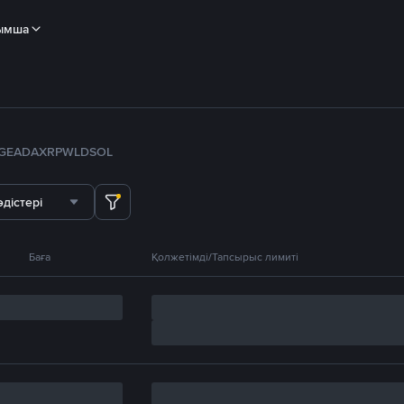
ымша
GE
ADA
XRP
WLD
SOL
дістері
Баға
Қолжетімді/Тапсырыс лимиті