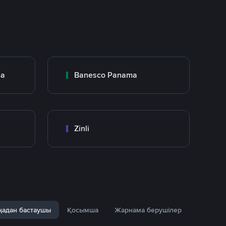
ma
Banesco Panama
Zinli
адан бастаушы
Қосымша
Жарнама берушілер