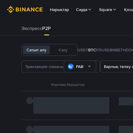
Нарықтар
Сауда
Square
Қос
Экспресс
P2P
Сатып алу
Сату
USDT
BTC
FDUSD
BNB
ETH
DO
PAB
Барлық төлеу ә
Жарнама берушілер