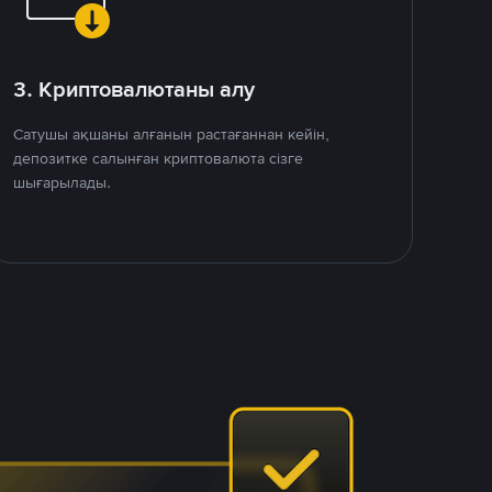
3. Криптовалютаны алу
Сатушы ақшаны алғанын растағаннан кейін,
депозитке салынған криптовалюта сізге
шығарылады.