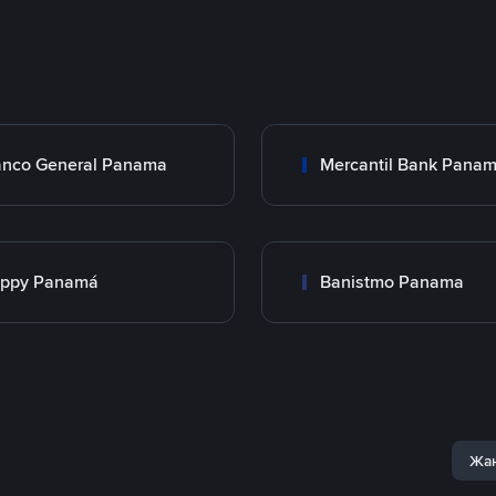
nco General Panama
Mercantil Bank Pana
appy Panamá
Banistmo Panama
Жаң