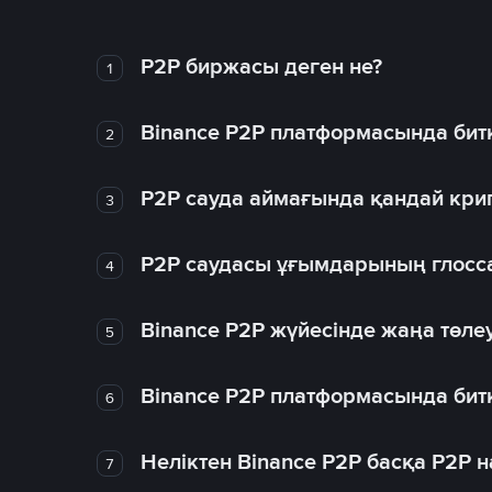
P2P биржасы деген не?
1
Binance P2P платформасында битк
2
P2P сауда аймағында қандай крип
3
P2P саудасы ұғымдарының глосс
4
Binance P2P жүйесінде жаңа төлеу
5
Binance P2P платформасында битк
6
Неліктен Binance P2P басқа P2P
7