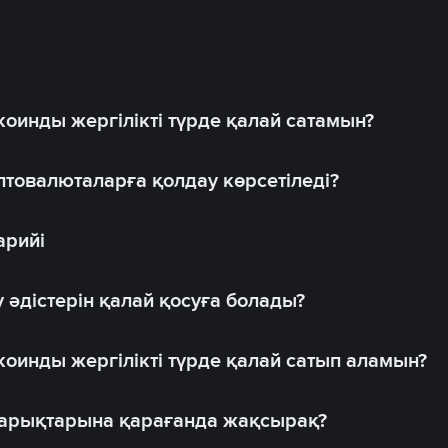
оинды жергілікті түрде қалай сатамын?
товалюталарға қолдау көрсетіледі?
арийі
 әдістерін қалай қосуға болады?
оинды жергілікті түрде қалай сатып аламын?
 нарықтарына қарағанда жақсырақ?