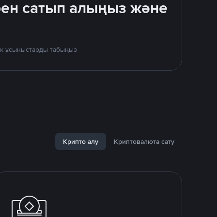
бен сатып алыңыз және
дік ұсыныстарды табыңыз
Крипто алу
Криптовалюта сату