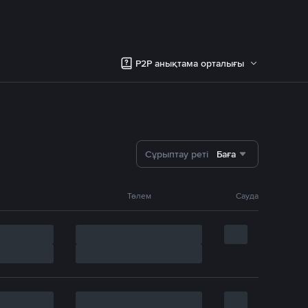
P2P анықтама орталығы
Сұрыптау реті
Баға
Төлем
Сауда