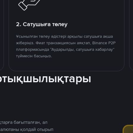
2. Сатушыға төлеу
Ұсынылған төлеу әдістері арқылы сатушыға ақша
жіберіңіз. Фиат транзакциясын аяқтап, Binance P2P
платформасында “Аударылды, сатушыға хабарлау”
түймесін басыңыз.
артықшылықтары
тарға бағытталған, ал
 валютаны қолдай отырып