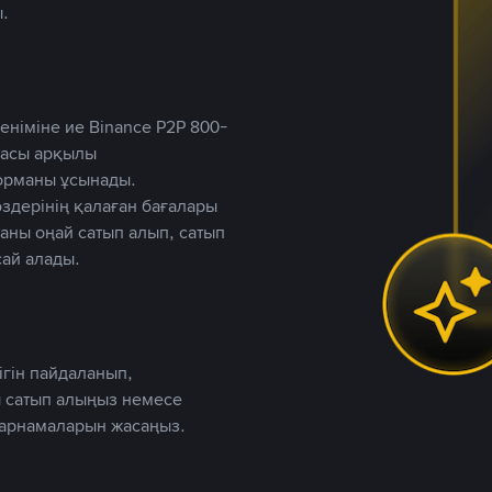
.
німіне ие Binance P2P 800-
ютасы арқылы
форманы ұсынады.
дерінің қалаған бағалары
таны оңай сатып алып, сатып
ай алады.
ігін пайдаланып,
 сатып алыңыз немесе
жарнамаларын жасаңыз.