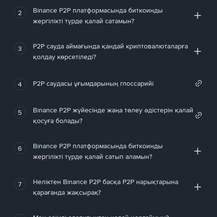
Binance P2P платформасында биткоинды
2
жергілікті түрде қалай сатамын?
P2P сауда аймағында қандай криптовалюталарға
3
қолдау көрсетіледі?
P2P саудасы ұғымдарының глоссарийі
4
Binance P2P жүйесінде жаңа төлеу әдістерін қалай
5
қосуға болады?
Binance P2P платформасында биткоинды
6
жергілікті түрде қалай сатып аламын?
Неліктен Binance P2P басқа P2P нарықтарына
7
қарағанда жақсырақ?