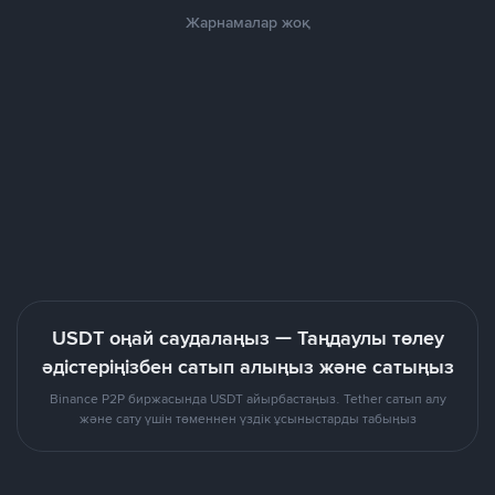
Жарнамалар жоқ
USDT оңай саудалаңыз — Таңдаулы төлеу
әдістеріңізбен сатып алыңыз және сатыңыз
Binance P2P биржасында USDT айырбастаңыз. Tether сатып алу
және сату үшін төменнен үздік ұсыныстарды табыңыз