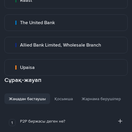
Raast
The United Bank
Allied Bank Limited, Wholesale Branch
Upaisa
Сұрақ-жауап
Жаңадан бастаушы
Қосымша
Жарнама берушілер
P2P биржасы деген не?
1