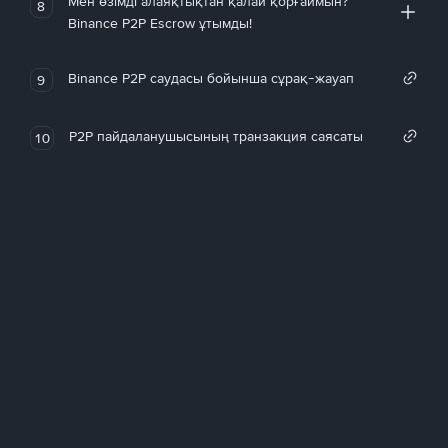
Мен өзімді алаяқтықтан қалай қорғаймын?
8
Binance P2P Escrow ұтымды!
Binance P2P саудасы бойынша сұрақ-жауап
9
P2P пайдаланушысының транзакция саясаты
10