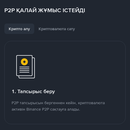
P2P ҚАЛАЙ ЖҰМЫС ІСТЕЙДІ
Крипто алу
Криптовалюта сату
1. Тапсырыс беру
P2P тапсырысын бергеннен кейін, криптовалюта
активін Binance P2P сақтауға алады.