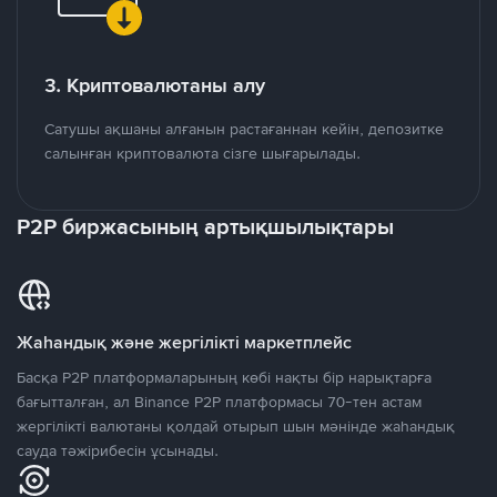
3. Криптовалютаны алу
Сатушы ақшаны алғанын растағаннан кейін, депозитке
салынған криптовалюта сізге шығарылады.
P2P биржасының артықшылықтары
Жаһандық және жергілікті маркетплейс
Басқа P2P платформаларының көбі нақты бір нарықтарға
бағытталған, ал Binance P2P платформасы 70-тен астам
жергілікті валютаны қолдай отырып шын мәнінде жаһандық
сауда тәжірибесін ұсынады.