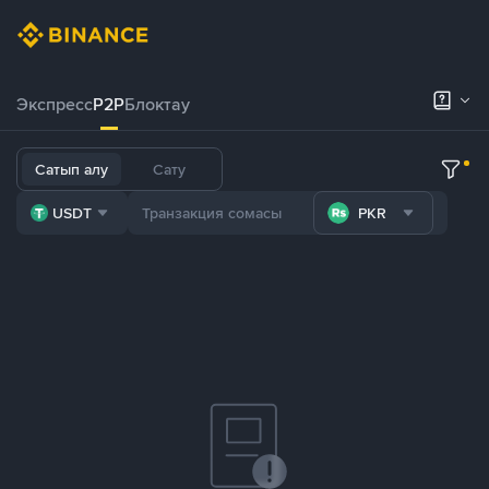
Экспресс
P2P
Блоктау
Сатып алу
Сату
USDT
PKR