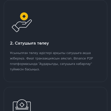
2. Сатушыға төлеу
Ұсынылған төлеу әдістері арқылы сатушыға ақша
жіберіңіз. Фиат транзакциясын аяқтап, Binance P2P
платформасында “Аударылды, сатушыға хабарлау”
түймесін басыңыз.