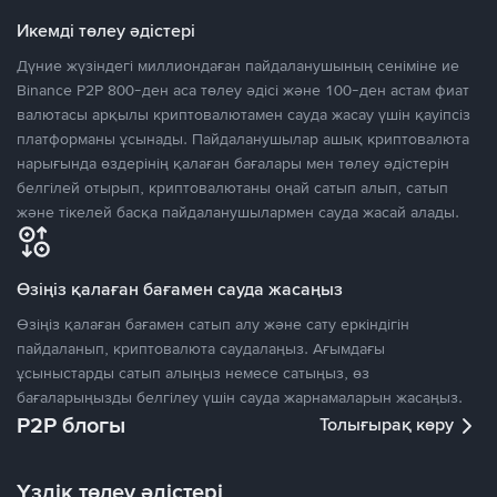
Икемді төлеу әдістері
Дүние жүзіндегі миллиондаған пайдаланушының сеніміне ие
Binance P2P 800-ден аса төлеу әдісі және 100-ден астам фиат
валютасы арқылы криптовалютамен сауда жасау үшін қауіпсіз
платформаны ұсынады. Пайдаланушылар ашық криптовалюта
нарығында өздерінің қалаған бағалары мен төлеу әдістерін
белгілей отырып, криптовалютаны оңай сатып алып, сатып
және тікелей басқа пайдаланушылармен сауда жасай алады.
Өзіңіз қалаған бағамен сауда жасаңыз
Өзіңіз қалаған бағамен сатып алу және сату еркіндігін
пайдаланып, криптовалюта саудалаңыз. Ағымдағы
ұсыныстарды сатып алыңыз немесе сатыңыз, өз
бағаларыңызды белгілеу үшін сауда жарнамаларын жасаңыз.
P2P блогы
Толығырақ көру
Үздік төлеу әдістері