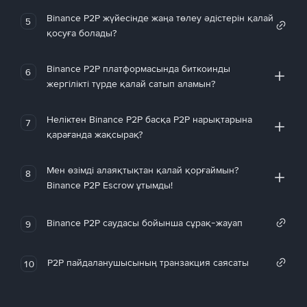
Binance P2P жүйесінде жаңа төлеу әдістерін қалай
5
қосуға болады?
Binance P2P платформасында биткоинды
6
жергілікті түрде қалай сатып аламын?
Неліктен Binance P2P басқа P2P нарықтарына
7
қарағанда жақсырақ?
Мен өзімді алаяқтықтан қалай қорғаймын?
8
Binance P2P Escrow ұтымды!
Binance P2P саудасы бойынша сұрақ-жауап
9
P2P пайдаланушысының транзакция саясаты
10