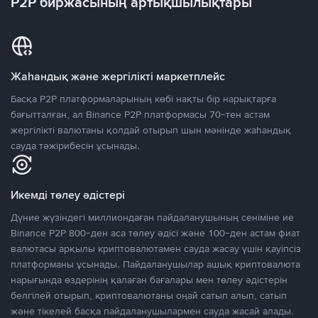
P2P биржасының артықшылықтары
Жаһандық және жергілікті маркетплейс
Басқа P2P платформаларының көбі нақты бір нарықтарға
бағытталған, ал Binance P2P платформасы 70-тен астам
жергілікті валютаны қолдай отырып шын мәнінде жаһандық
сауда тәжірибесін ұсынады.
Икемді төлеу әдістері
Дүние жүзіндегі миллиондаған пайдаланушының сеніміне ие
Binance P2P 800-ден аса төлеу әдісі және 100-ден астам фиат
валютасы арқылы криптовалютамен сауда жасау үшін қауіпсіз
платформаны ұсынады. Пайдаланушылар ашық криптовалюта
нарығында өздерінің қалаған бағалары мен төлеу әдістерін
белгілей отырып, криптовалютаны оңай сатып алып, сатып
және тікелей басқа пайдаланушылармен сауда жасай алады.