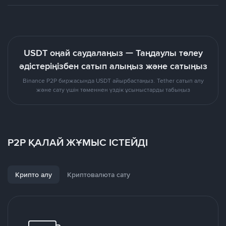
USDT оңай саудалаңыз — Таңдаулы төлеу
әдістеріңізбен сатып алыңыз және сатыңыз
Binance P2P биржасында USDT айырбастаңыз. Tether сатып алу
және сату үшін төменнен үздік ұсыныстарды табыңыз
P2P ҚАЛАЙ ЖҰМЫС ІСТЕЙДІ
Крипто алу
Криптовалюта сату