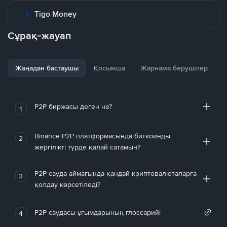
Tigo Money
Сұрақ-жауап
Жаңадан бастаушы
Қосымша
Жарнама берушілер
P2P биржасы деген не?
1
Binance P2P платформасында биткоинды
2
жергілікті түрде қалай сатамын?
P2P сауда аймағында қандай криптовалюталарға
3
қолдау көрсетіледі?
P2P саудасы ұғымдарының глоссарийі
4