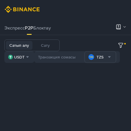
Экспресс
P2P
Блоктау
Сатып алу
Сату
USDT
TZS