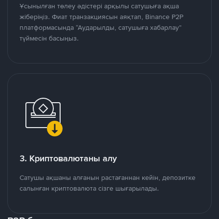
Ұсынылған төлеу әдістері арқылы сатушыға ақша
жіберіңіз. Фиат транзакциясын аяқтап, Binance P2P
платформасында “Аударылды, сатушыға хабарлау”
түймесін басыңыз.
3. Криптовалютаны алу
Сатушы ақшаны алғанын растағаннан кейін, депозитке
салынған криптовалюта сізге шығарылады.