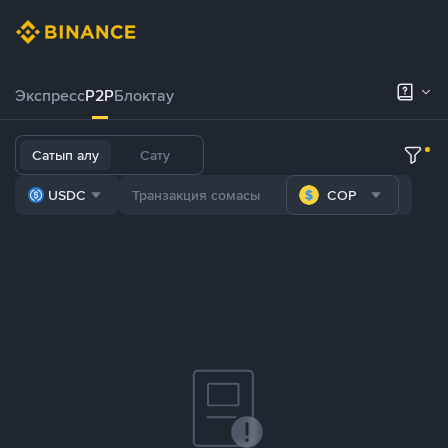
Экспресс
P2P
Блоктау
Сатып алу
Сату
USDC
COP