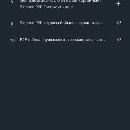
Мен өзімді алаяқтықтан қалай қорғаймын?
8
Binance P2P Escrow ұтымды!
Binance P2P саудасы бойынша сұрақ-жауап
9
P2P пайдаланушысының транзакция саясаты
10