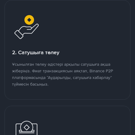
2. Сатушыға төлеу
Ұсынылған төлеу әдістері арқылы сатушыға ақша
жіберіңіз. Фиат транзакциясын аяқтап, Binance P2P
платформасында “Аударылды, сатушыға хабарлау”
түймесін басыңыз.