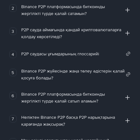
Binance P2P платформасында биткоинды
2
жергілікті түрде қалай сатамын?
P2P сауда аймағында қандай криптовалюталарға
3
қолдау көрсетіледі?
P2P саудасы ұғымдарының глоссарийі
4
Binance P2P жүйесінде жаңа төлеу әдістерін қалай
5
қосуға болады?
Binance P2P платформасында биткоинды
6
жергілікті түрде қалай сатып аламын?
Неліктен Binance P2P басқа P2P нарықтарына
7
қарағанда жақсырақ?