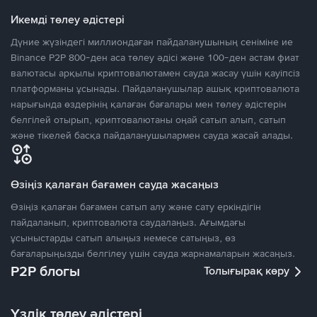
Икемді төлеу әдістері
Дүние жүзіндегі миллиондаған пайдаланушының сеніміне ие
Binance P2P 800-ден аса төлеу әдісі және 100-ден астам фиат
валютасы арқылы криптовалютамен сауда жасау үшін қауіпсіз
платформаны ұсынады. Пайдаланушылар ашық криптовалюта
нарығында өздерінің қалаған бағалары мен төлеу әдістерін
белгілей отырып, криптовалютаны оңай сатып алып, сатып
және тікелей басқа пайдаланушылармен сауда жасай алады.
Өзіңіз қалаған бағамен сауда жасаңыз
Өзіңіз қалаған бағамен сатып алу және сату еркіндігін
пайдаланып, криптовалюта саудалаңыз. Ағымдағы
ұсыныстарды сатып алыңыз немесе сатыңыз, өз
бағаларыңызды белгілеу үшін сауда жарнамаларын жасаңыз.
P2P блогы
Толығырақ көру
Үздік төлеу әдістері