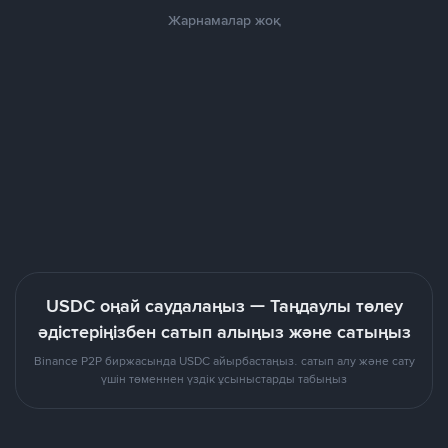
Жарнамалар жоқ
USDC оңай саудалаңыз — Таңдаулы төлеу
әдістеріңізбен сатып алыңыз және сатыңыз
Binance P2P биржасында USDC айырбастаңыз. сатып алу және сату
үшін төменнен үздік ұсыныстарды табыңыз