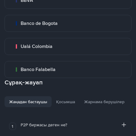
BBVA
Banco de Bogota
Ualá Colombia
Banco Falabella
Сұрақ-жауап
Жаңадан бастаушы
Қосымша
Жарнама берушілер
P2P биржасы деген не?
1