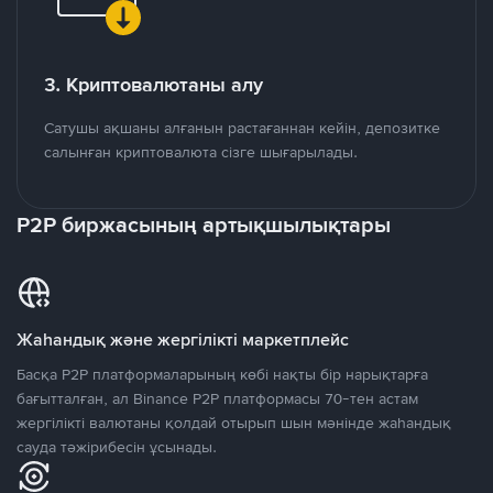
3. Криптовалютаны алу
Сатушы ақшаны алғанын растағаннан кейін, депозитке
салынған криптовалюта сізге шығарылады.
P2P биржасының артықшылықтары
Жаһандық және жергілікті маркетплейс
Басқа P2P платформаларының көбі нақты бір нарықтарға
бағытталған, ал Binance P2P платформасы 70-тен астам
жергілікті валютаны қолдай отырып шын мәнінде жаһандық
сауда тәжірибесін ұсынады.