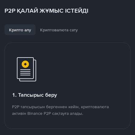
P2P ҚАЛАЙ ЖҰМЫС ІСТЕЙДІ
Крипто алу
Криптовалюта сату
1. Тапсырыс беру
P2P тапсырысын бергеннен кейін, криптовалюта
активін Binance P2P сақтауға алады.