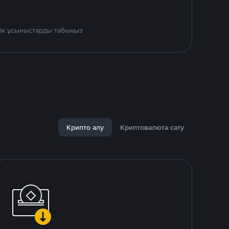
дік ұсыныстарды табыңыз
Крипто алу
Криптовалюта сату