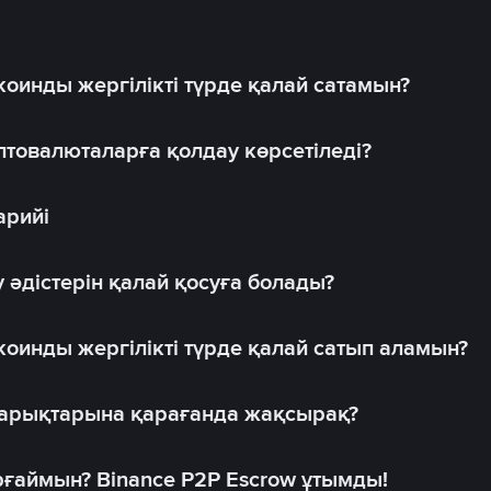
оинды жергілікті түрде қалай сатамын?
товалюталарға қолдау көрсетіледі?
арийі
 әдістерін қалай қосуға болады?
оинды жергілікті түрде қалай сатып аламын?
 нарықтарына қарағанда жақсырақ?
рғаймын? Binance P2P Escrow ұтымды!