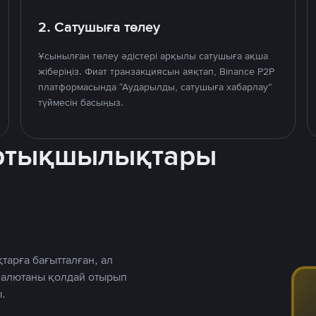
2. Сатушыға төлеу
Ұсынылған төлеу әдістері арқылы сатушыға ақша
жіберіңіз. Фиат транзакциясын аяқтап, Binance P2P
платформасында “Аударылды, сатушыға хабарлау”
түймесін басыңыз.
артықшылықтары
тарға бағытталған, ал
 валютаны қолдай отырып
.