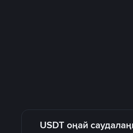
USDT оңай саудалаң