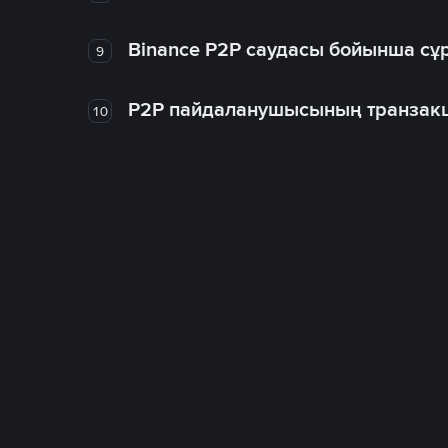
Binance P2P саудасы бойынша сұ
9
P2P пайдаланушысының транзакц
10