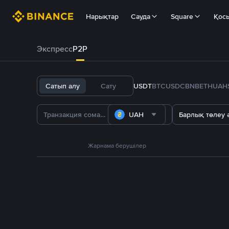
Нарықтар
Сауда
Square
Қос
Экспресс
P2P
Сатып алу
Сату
USDT
BTC
USDC
BNB
ETH
UAH
UAH
Барлық төлеу ә
Жарнама берушілер