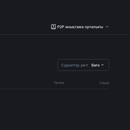
P2P анықтама орталығы
Сұрыптау реті
Баға
Төлем
Сауда