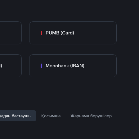
PUMB (Card)
)
Monobank (IBAN)
адан бастаушы
Қосымша
Жарнама берушілер