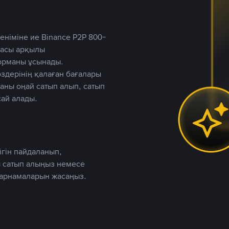
німіне ие Binance P2P 800-
ютасы арқылы
форманы ұсынады.
дерінің қалаған бағалары
таны оңай сатып алып, сатып
ай алады.
ігін пайдаланып,
 сатып алыңыз немесе
жарнамаларын жасаңыз.