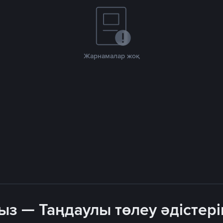
Жарнамалар жоқ
ыз — Таңдаулы төлеу әдістері