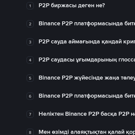
P2P биржасы деген не?
1
Binance P2P платформасында битк
2
P2P сауда аймағында қандай крип
3
P2P саудасы ұғымдарының глосс
4
Binance P2P жүйесінде жаңа төлеу
5
Binance P2P платформасында битк
6
Неліктен Binance P2P басқа P2P
7
Мен өзімді алаяқтықтан қалай қо
8