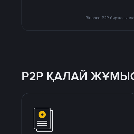
Binance P2P биржасында
P2P ҚАЛАЙ ЖҰМЫС