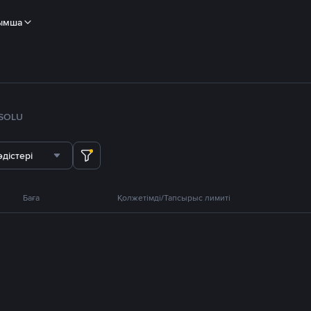
ымша
SOL
U
дістері
Баға
Қолжетімді/Тапсырыс лимиті