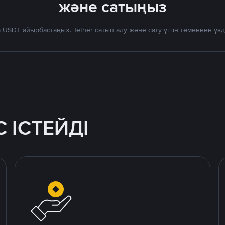
және сатыңыз
 USDT айырбастаңыз. Tether сатып алу және сату үшін төменнен үз
 ІСТЕЙДІ