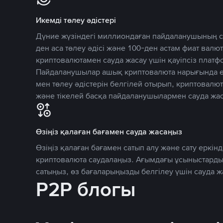
Икемді төлеу әдістері
Дүние жүзіндегі миллиондаған пайдаланушының се
ден аса төлеу әдісі және 100-ден астам фиат вал
криптовалютамен сауда жасау үшін қауіпсіз плат
Пайдаланушылар ашық криптовалюта нарығында өз
мен төлеу әдістерін белгілей отырып, криптовалю
және тікелей басқа пайдаланушылармен сауда жас
Өзіңіз қалаған бағамен сауда жасаңыз
Өзіңіз қалаған бағамен сатып алу және сату еркінд
криптовалюта саудалаңыз. Ағымдағы ұсыныстарды
сатыңыз, өз бағаларыңызды белгілеу үшін сауда 
P2P блогы