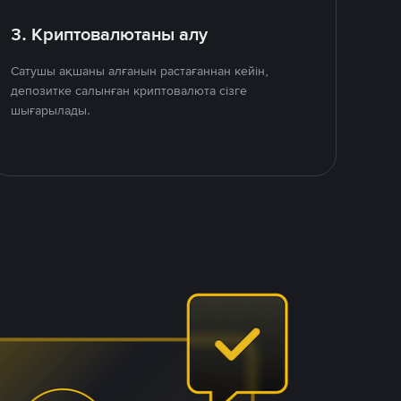
3. Криптовалютаны алу
Сатушы ақшаны алғанын растағаннан кейін,
депозитке салынған криптовалюта сізге
шығарылады.