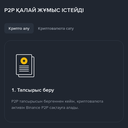
P2P ҚАЛАЙ ЖҰМЫС ІСТЕЙДІ
Крипто алу
Криптовалюта сату
1. Тапсырыс беру
P2P тапсырысын бергеннен кейін, криптовалюта
активін Binance P2P сақтауға алады.