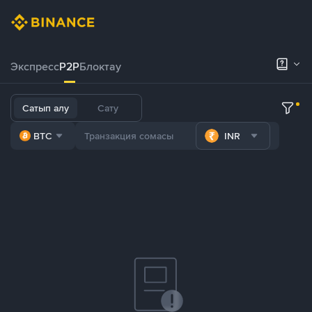
Экспресс
P2P
Блоктау
Сатып алу
Сату
BTC
INR