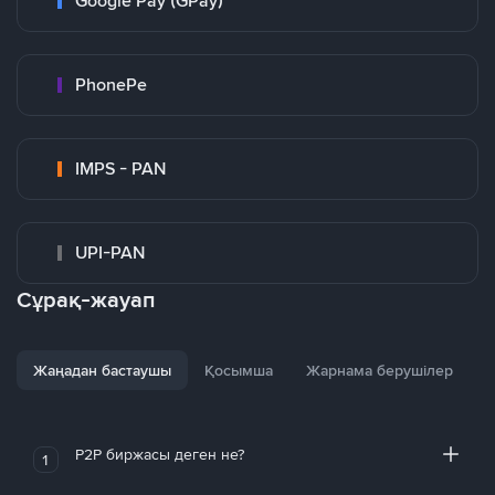
Google Pay (GPay)
PhonePe
IMPS - PAN
UPI-PAN
Сұрақ-жауап
Жаңадан бастаушы
Қосымша
Жарнама берушілер
P2P биржасы деген не?
1