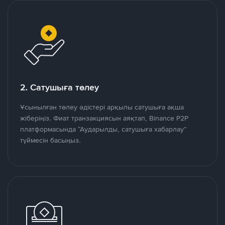
2. Сатушыға төлеу
Ұсынылған төлеу әдістері арқылы сатушыға ақша
жіберіңіз. Фиат транзакциясын аяқтап, Binance P2P
платформасында “Аударылды, сатушыға хабарлау”
түймесін басыңыз.