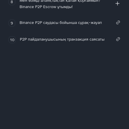
Мен өзімді алаяқтықтан қалай қорғаймын?
8
Binance P2P Escrow ұтымды!
Binance P2P саудасы бойынша сұрақ-жауап
9
P2P пайдаланушысының транзакция саясаты
10