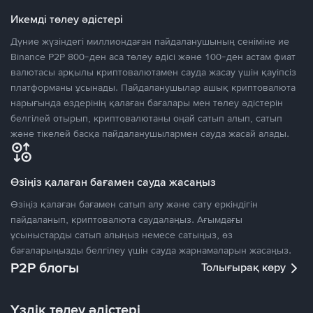
Икемді төлеу әдістері
Дүние жүзіндегі миллиондаған пайдаланушының сеніміне ие
Binance P2P 800-ден аса төлеу әдісі және 100-ден астам фиат
валютасы арқылы криптовалютамен сауда жасау үшін қауіпсіз
платформаны ұсынады. Пайдаланушылар ашық криптовалюта
нарығында өздерінің қалаған бағалары мен төлеу әдістерін
белгілей отырып, криптовалютаны оңай сатып алып, сатып
және тікелей басқа пайдаланушылармен сауда жасай алады.
Өзіңіз қалаған бағамен сауда жасаңыз
Өзіңіз қалаған бағамен сатып алу және сату еркіндігін
пайдаланып, криптовалюта саудалаңыз. Ағымдағы
ұсыныстарды сатып алыңыз немесе сатыңыз, өз
бағаларыңызды белгілеу үшін сауда жарнамаларын жасаңыз.
P2P блогы
Толығырақ көру
Үздік төлеу әдістері