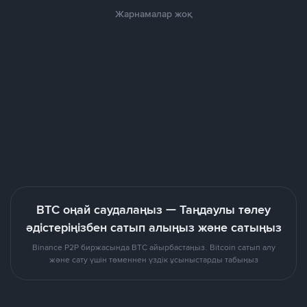
Жарнамалар жоқ
BTC оңай саудалаңыз — Таңдаулы төлеу
әдістеріңізбен сатып алыңыз және сатыңыз
Binance P2P биржасында BTC айырбастаңыз. Bitcoin сатып алу
және сату үшін төменнен үздік ұсыныстарды табыңыз