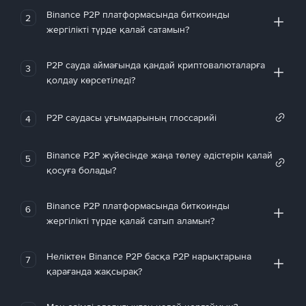
Binance P2P платформасында биткоинды
2
жергілікті түрде қалай сатамын?
P2P сауда аймағында қандай криптовалюталарға
3
қолдау көрсетіледі?
P2P саудасы ұғымдарының глоссарийі
4
Binance P2P жүйесінде жаңа төлеу әдістерін қалай
5
қосуға болады?
Binance P2P платформасында биткоинды
6
жергілікті түрде қалай сатып аламын?
Неліктен Binance P2P басқа P2P нарықтарына
7
қарағанда жақсырақ?