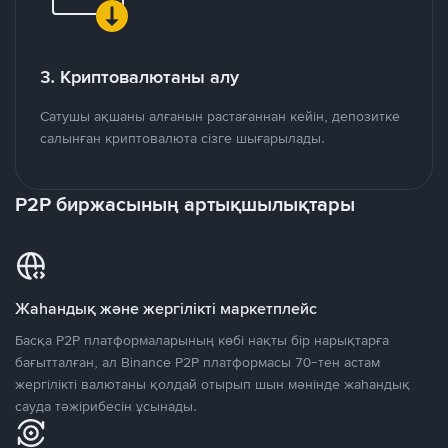
3. Криптовалютаны алу
Сатушы ақшаны алғанын растағаннан кейін, депозитке
салынған криптовалюта сізге шығарылады.
P2P биржасының артықшылықтары
Жаһандық және жергілікті маркетплейс
Басқа P2P платформаларының көбі нақты бір нарықтарға
бағытталған, ал Binance P2P платформасы 70-тен астам
жергілікті валютаны қолдай отырып шын мәнінде жаһандық
сауда тәжірибесін ұсынады.