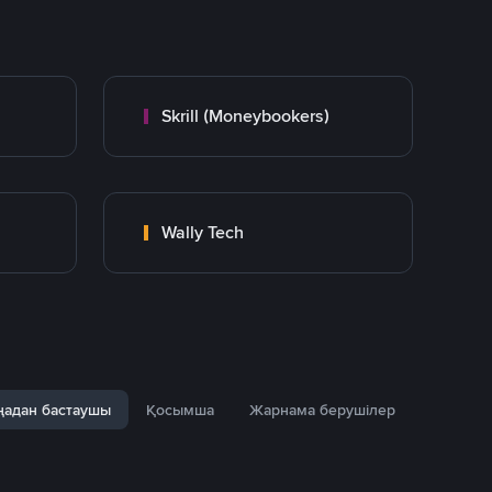
Skrill (Moneybookers)
Wally Tech
адан бастаушы
Қосымша
Жарнама берушілер