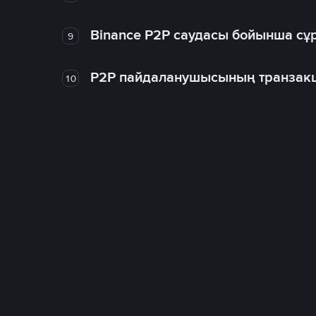
Binance P2P саудасы бойынша сұ
9
P2P пайдаланушысының транзакц
10