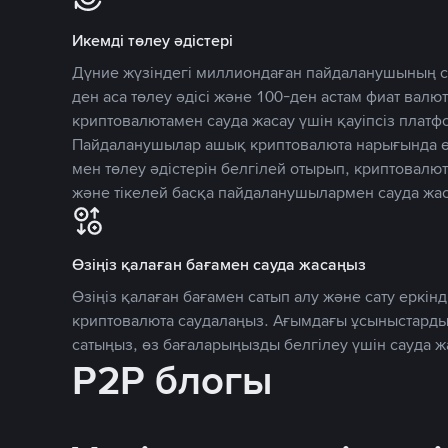
Икемді төлеу әдістері
Дүние жүзіндегі миллиондаған пайдаланушының се
ден аса төлеу әдісі және 100-ден астам фиат вал
криптовалютамен сауда жасау үшін қауіпсіз плат
Пайдаланушылар ашық криптовалюта нарығында өз
мен төлеу әдістерін белгілей отырып, криптовалю
және тікелей басқа пайдаланушылармен сауда жас
Өзіңіз қалаған бағамен сауда жасаңыз
Өзіңіз қалаған бағамен сатып алу және сату еркінд
криптовалюта саудалаңыз. Ағымдағы ұсыныстарды
сатыңыз, өз бағаларыңызды белгілеу үшін сауда 
P2P блогы