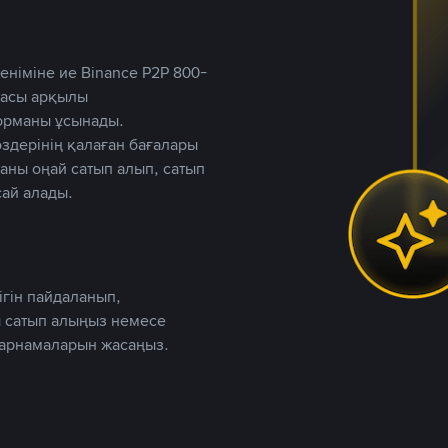
німіне ие Binance P2P 800-
ютасы арқылы
форманы ұсынады.
дерінің қалаған бағалары
таны оңай сатып алып, сатып
ай алады.
ігін пайдаланып,
 сатып алыңыз немесе
жарнамаларын жасаңыз.