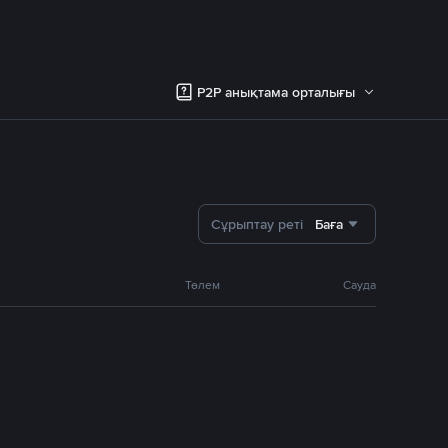
P2P анықтама орталығы
Сұрыптау реті
Баға
Төлем
Сауда