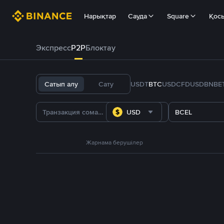
Нарықтар
Сауда
Square
Қос
Экспресс
P2P
Блоктау
Сатып алу
Сату
USDT
BTC
USDC
FDUSD
BNB
E
USD
BCEL
Жарнама берушілер