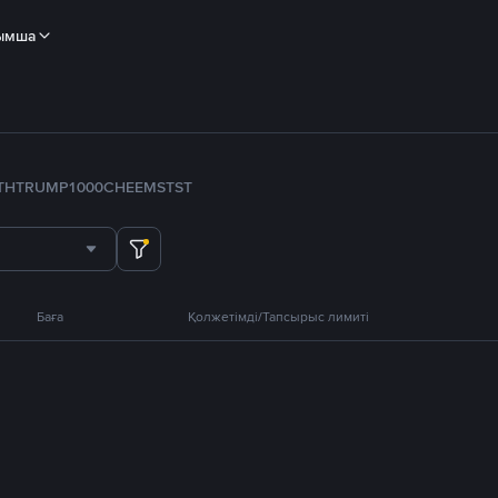
ымша
TH
TRUMP
1000CHEEMS
TST
Баға
Қолжетімді/Тапсырыс лимиті