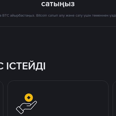
сатыңыз
 BTC айырбастаңыз. Bitcoin сатып алу және сату үшін төменнен үз
 ІСТЕЙДІ