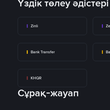
Үздік төлеу әдістері
Zinli
Ze
Bank Transfer
Ba
KHQR
Сұрақ-жауап