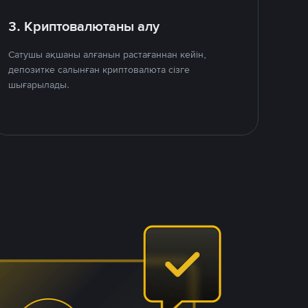
3. Криптовалютаны алу
Сатушы ақшаны алғанын растағаннан кейін,
депозитке салынған криптовалюта сізге
шығарылады.