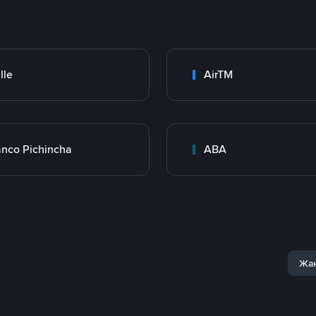
lle
AirTM
nco Pichincha
ABA
Жаң