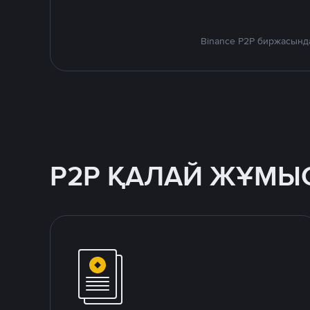
Binance P2P биржасында
P2P ҚАЛАЙ ЖҰМЫС