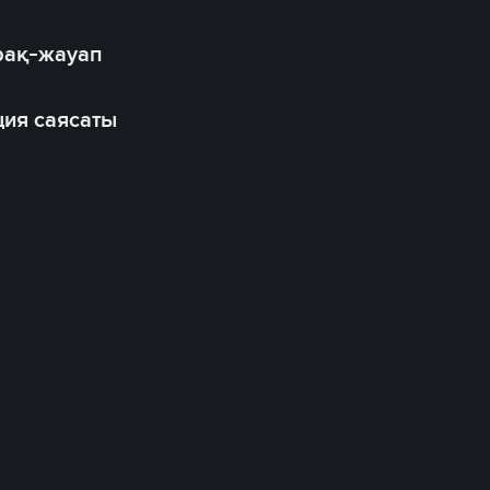
рақ-жауап
ия саясаты