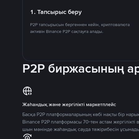
1. Тапсырыс беру
P2P тапсырысын бергеннен кейін, криптовалюта
активін Binance P2P сақтауға алады.
P2P биржасының 
Жаһандық және жергілікті маркетплейс
Басқа P2P платформаларының көбі нақты бір нарық
Binance P2P платформасы 70-тен астам жергілікті
шын мәнінде жаһандық сауда тәжірибесін ұсынады