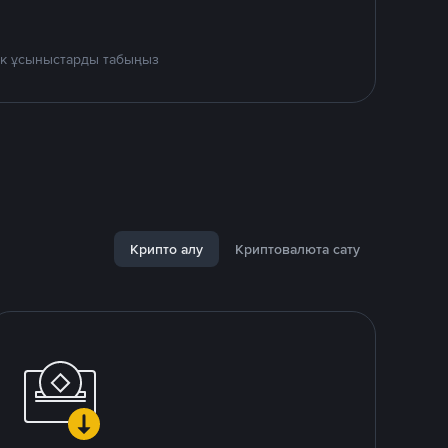
дік ұсыныстарды табыңыз
Крипто алу
Криптовалюта сату