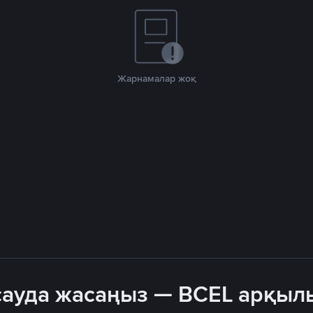
Жарнамалар жоқ
 сауда жасаңыз — BCEL арқыл