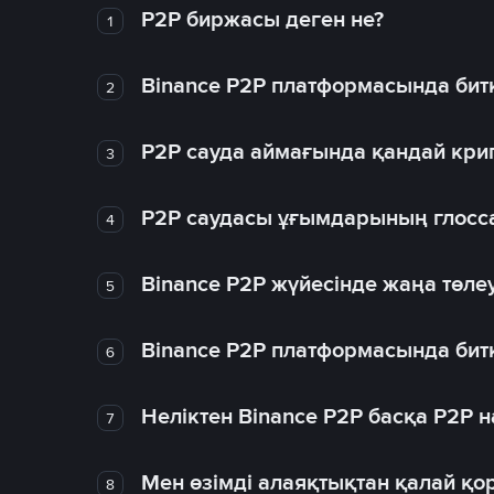
P2P биржасы деген не?
1
Binance P2P платформасында битк
2
P2P сауда аймағында қандай крип
3
P2P саудасы ұғымдарының глосс
4
Binance P2P жүйесінде жаңа төлеу
5
Binance P2P платформасында битк
6
Неліктен Binance P2P басқа P2P
7
Мен өзімді алаяқтықтан қалай қо
8