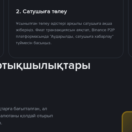
2. Сатушыға төлеу
Ұсынылған төлеу әдістері арқылы сатушыға ақша
жіберіңіз. Фиат транзакциясын аяқтап, Binance P2P
платформасында “Аударылды, сатушыға хабарлау”
түймесін басыңыз.
артықшылықтары
тарға бағытталған, ал
 валютаны қолдай отырып
.