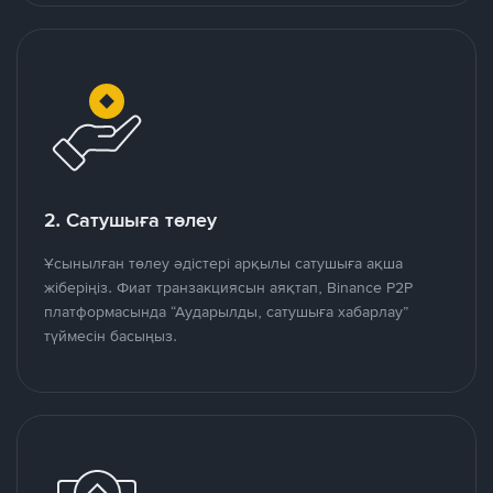
2. Сатушыға төлеу
Ұсынылған төлеу әдістері арқылы сатушыға ақша
жіберіңіз. Фиат транзакциясын аяқтап, Binance P2P
платформасында “Аударылды, сатушыға хабарлау”
түймесін басыңыз.