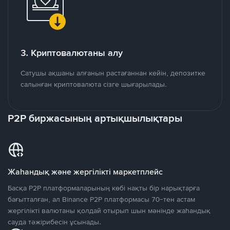
3. Криптовалютаны алу
Сатушы ақшаны алғанын растағаннан кейін, депозитке
салынған криптовалюта сізге шығарылады.
P2P биржасының артықшылықтары
Жаһандық және жергілікті маркетплейс
Басқа P2P платформаларының көбі нақты бір нарықтарға
бағытталған, ал Binance P2P платформасы 70-тен астам
жергілікті валютаны қолдай отырып шын мәнінде жаһандық
сауда тәжірибесін ұсынады.