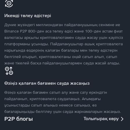
Икемді төлеу әдістері
Дүние жүзіндегі миллиондаған пайдаланушының сеніміне ие
Binance P2P 800-ден аса төлеу әдісі және 100-ден астам фиат
валютасы арқылы криптовалютамен сауда жасау үшін қауіпсіз
платформаны ұсынады. Пайдаланушылар ашық криптовалюта
нарығында өздерінің қалаған бағалары мен төлеу әдістерін
белгілей отырып, криптовалютаны оңай сатып алып, сатып
және тікелей басқа пайдаланушылармен сауда жасай алады.
Өзіңіз қалаған бағамен сауда жасаңыз
Өзіңіз қалаған бағамен сатып алу және сату еркіндігін
пайдаланып, криптовалюта саудалаңыз. Ағымдағы
ұсыныстарды сатып алыңыз немесе сатыңыз, өз
бағаларыңызды белгілеу үшін сауда жарнамаларын жасаңыз.
P2P блогы
Толығырақ көру