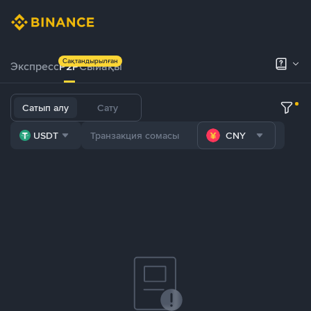
Сақтандырылған
Экспресс
P2P
Сыйақы
Сатып алу
Сату
USDT
CNY