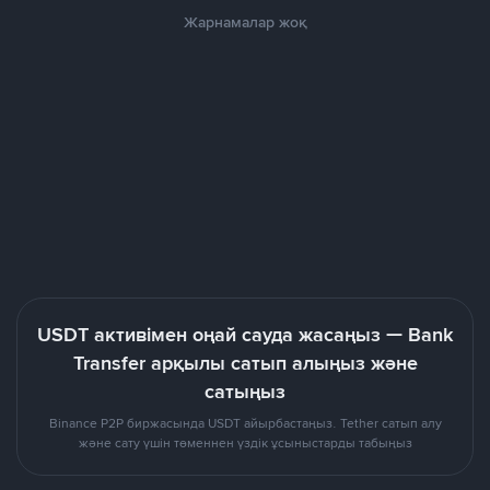
Жарнамалар жоқ
USDT активімен оңай сауда жасаңыз — Bank
Transfer арқылы сатып алыңыз және
сатыңыз
Binance P2P биржасында USDT айырбастаңыз. Tether сатып алу
және сату үшін төменнен үздік ұсыныстарды табыңыз