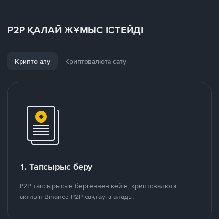
P2P ҚАЛАЙ ЖҰМЫС ІСТЕЙДІ
Крипто алу
Криптовалюта сату
1. Тапсырыс беру
P2P тапсырысын бергеннен кейін, криптовалюта
активін Binance P2P сақтауға алады.