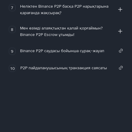
Неліктен Binance P2P басқа P2P нарықтарына
7
қарағанда жақсырақ?
Мен өзімді алаяқтықтан қалай қорғаймын?
8
Binance P2P Escrow ұтымды!
Binance P2P саудасы бойынша сұрақ-жауап
9
P2P пайдаланушысының транзакция саясаты
10