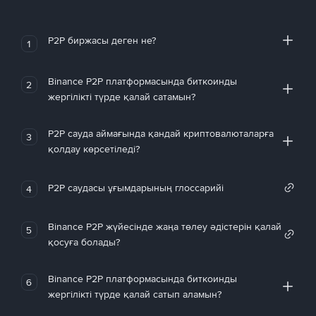
P2P биржасы деген не?
1
Binance P2P платформасында биткоинды
2
жергілікті түрде қалай сатамын?
P2P сауда аймағында қандай криптовалюталарға
3
қолдау көрсетіледі?
P2P саудасы ұғымдарының глоссарийі
4
Binance P2P жүйесінде жаңа төлеу әдістерін қалай
5
қосуға болады?
Binance P2P платформасында биткоинды
6
жергілікті түрде қалай сатып аламын?