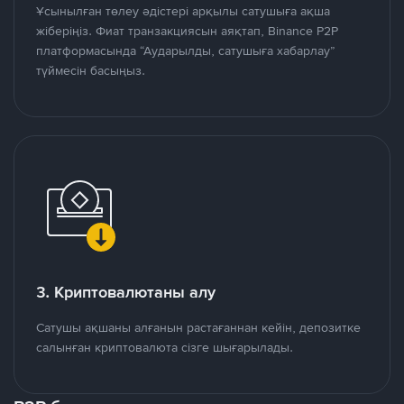
Ұсынылған төлеу әдістері арқылы сатушыға ақша
жіберіңіз. Фиат транзакциясын аяқтап, Binance P2P
платформасында “Аударылды, сатушыға хабарлау”
түймесін басыңыз.
3. Криптовалютаны алу
Сатушы ақшаны алғанын растағаннан кейін, депозитке
салынған криптовалюта сізге шығарылады.