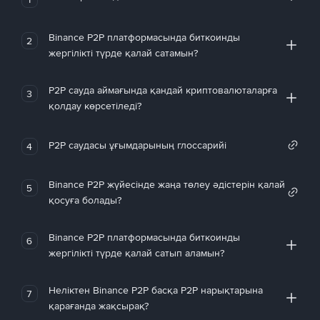
Binance P2P платформасында биткоинды
2
жергілікті түрде қалай сатамын?
P2P сауда аймағында қандай криптовалюталарға
3
қолдау көрсетіледі?
P2P саудасы ұғымдарының глоссарийі
4
Binance P2P жүйесінде жаңа төлеу әдістерін қалай
5
қосуға болады?
Binance P2P платформасында биткоинды
6
жергілікті түрде қалай сатып аламын?
Неліктен Binance P2P басқа P2P нарықтарына
7
қарағанда жақсырақ?