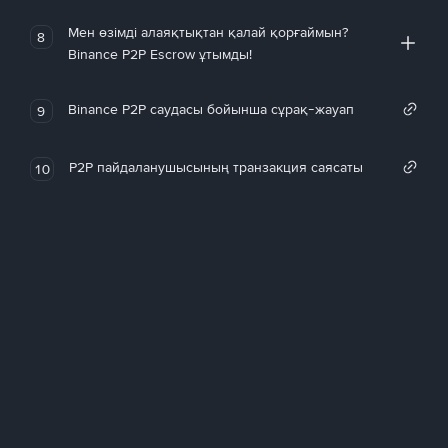
Мен өзімді алаяқтықтан қалай қорғаймын?
8
Binance P2P Escrow ұтымды!
Binance P2P саудасы бойынша сұрақ-жауап
9
P2P пайдаланушысының транзакция саясаты
10