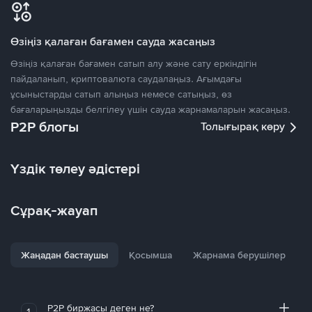
Өзіңіз қалаған бағамен сауда жасаңыз
Өзіңіз қалаған бағамен сатып алу және сату еркіндігін
пайдаланып, криптовалюта саудалаңыз. Ағымдағы
ұсыныстарды сатып алыңыз немесе сатыңыз, өз
бағаларыңызды белгілеу үшін сауда жарнамаларын жасаңыз.
P2P блогы
Толығырақ көру
Үздік төлеу әдістері
Сұрақ-жауап
Жаңадан бастаушы
Қосымша
Жарнама берушілер
P2P биржасы деген не?
1