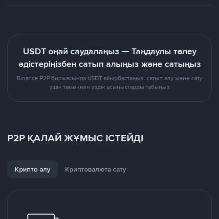
USDT оңай саудалаңыз — Таңдаулы төлеу
әдістеріңізбен сатып алыңыз және сатыңыз
Binance P2P биржасында USDT айырбастаңыз. сатып алу және сату
үшін төменнен үздік ұсыныстарды табыңыз
P2P ҚАЛАЙ ЖҰМЫС ІСТЕЙДІ
Крипто алу
Криптовалюта сату