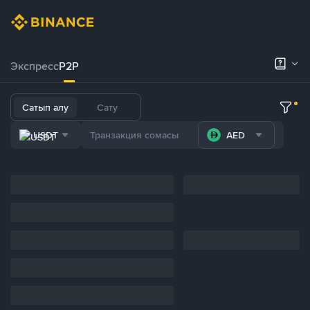
Экспресс
P2P
Сатып алу
Сату
USDT
AED