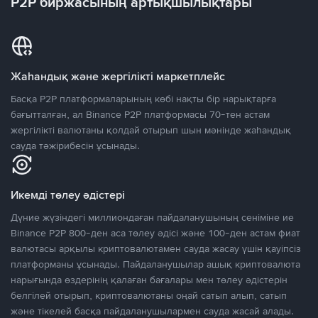
P2P биржасының артықшылықтары
Жаһандық және жергілікті маркетплейс
Басқа P2P платформаларының көбі нақты бір нарықтарға
бағытталған, ал Binance P2P платформасы 70-тен астам
жергілікті валютаны қолдай отырып шын мәнінде жаһандық
сауда тәжірибесін ұсынады.
Икемді төлеу әдістері
Дүние жүзіндегі миллиондаған пайдаланушының сеніміне ие
Binance P2P 800-ден аса төлеу әдісі және 100-ден астам фиат
валютасы арқылы криптовалютамен сауда жасау үшін қауіпсіз
платформаны ұсынады. Пайдаланушылар ашық криптовалюта
нарығында өздерінің қалаған бағалары мен төлеу әдістерін
белгілей отырып, криптовалютаны оңай сатып алып, сатып
және тікелей басқа пайдаланушылармен сауда жасай алады.