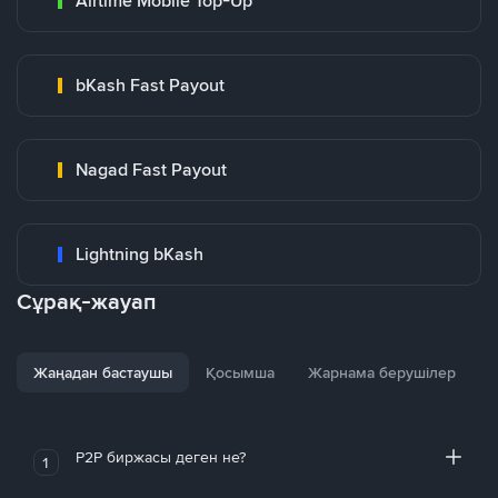
Airtime Mobile Top-Up
bKash Fast Payout
Nagad Fast Payout
Lightning bKash
Сұрақ-жауап
Жаңадан бастаушы
Қосымша
Жарнама берушілер
P2P биржасы деген не?
1