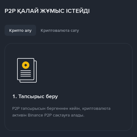
P2P ҚАЛАЙ ЖҰМЫС ІСТЕЙДІ
Крипто алу
Криптовалюта сату
1. Тапсырыс беру
P2P тапсырысын бергеннен кейін, криптовалюта
активін Binance P2P сақтауға алады.