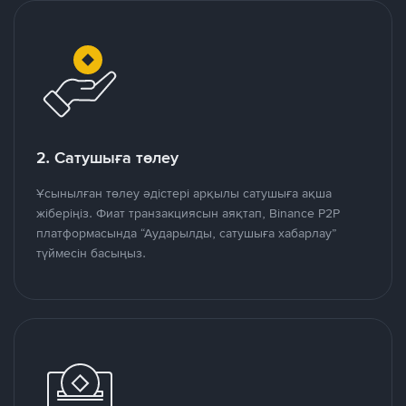
2. Сатушыға төлеу
Ұсынылған төлеу әдістері арқылы сатушыға ақша
жіберіңіз. Фиат транзакциясын аяқтап, Binance P2P
платформасында “Аударылды, сатушыға хабарлау”
түймесін басыңыз.