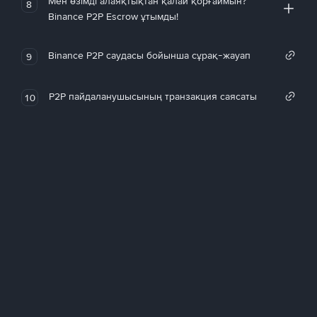
Мен өзімді алаяқтықтан қалай қорғаймын?
8
Binance P2P Escrow ұтымды!
Binance P2P саудасы бойынша сұрақ-жауап
9
P2P пайдаланушысының транзакция саясаты
10