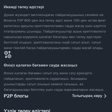
Икемді төлеу әдістері
Дүние жүзіндегі миллиондаған пайдаланушының сеніміне ие
Binance P2P 800-ден аса төлеу әдісі және 100-ден астам фиат
валютасы арқылы криптовалютамен сауда жасау үшін қауіпсіз
платформаны ұсынады. Пайдаланушылар ашық криптовалюта
нарығында өздерінің қалаған бағалары мен төлеу әдістерін
белгілей отырып, криптовалютаны оңай сатып алып, сатып
және тікелей басқа пайдаланушылармен сауда жасай алады.
Өзіңіз қалаған бағамен сауда жасаңыз
Өзіңіз қалаған бағамен сатып алу және сату еркіндігін
пайдаланып, криптовалюта саудалаңыз. Ағымдағы
ұсыныстарды сатып алыңыз немесе сатыңыз, өз
бағаларыңызды белгілеу үшін сауда жарнамаларын жасаңыз.
P2P блогы
Толығырақ көру
Үздік төлеу әдістері