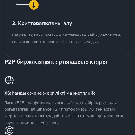
3. Криптовалютаны алу
Сатушы ақшаны алғанын растағаннан кейін, депозитке
салынған криптовалюта сізге шығарылады.
P2P биржасының артықшылықтары
Жаһандық және жергілікті маркетплейс
Басқа P2P платформаларының көбі нақты бір нарықтарға
бағытталған, ал Binance P2P платформасы 70-тен астам
жергілікті валютаны қолдай отырып шын мәнінде жаһандық
сауда тәжірибесін ұсынады.