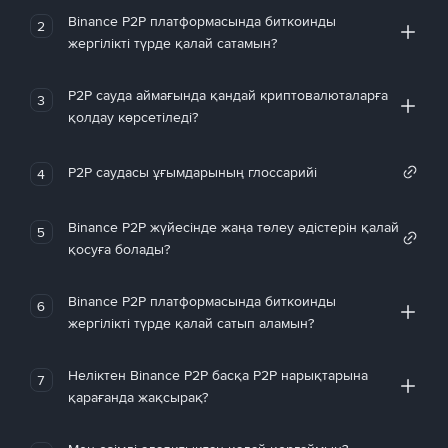
Binance P2P платформасында биткоинды
2
жергілікті түрде қалай сатамын?
P2P сауда аймағында қандай криптовалюталарға
3
қолдау көрсетіледі?
P2P саудасы ұғымдарының глоссарийі
4
Binance P2P жүйесінде жаңа төлеу әдістерін қалай
5
қосуға болады?
Binance P2P платформасында биткоинды
6
жергілікті түрде қалай сатып аламын?
Неліктен Binance P2P басқа P2P нарықтарына
7
қарағанда жақсырақ?