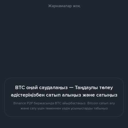
Жарнамалар жоқ
BTC оңай саудалаңыз — Таңдаулы төлеу
әдістеріңізбен сатып алыңыз және сатыңыз
Binance P2P биржасында BTC айырбастаңыз. Bitcoin сатып алу
және сату үшін төменнен үздік ұсыныстарды табыңыз