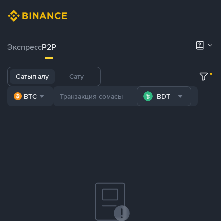
Экспресс
P2P
Сатып алу
Сату
BTC
BDT