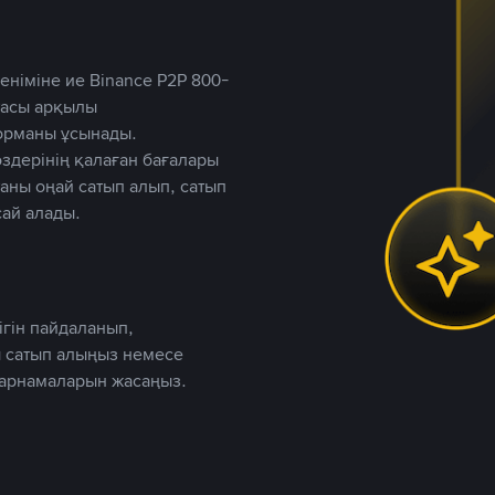
німіне ие Binance P2P 800-
ютасы арқылы
форманы ұсынады.
дерінің қалаған бағалары
таны оңай сатып алып, сатып
ай алады.
ігін пайдаланып,
 сатып алыңыз немесе
жарнамаларын жасаңыз.