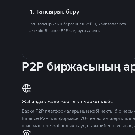
1. Тапсырыс беру
P2P тапсырысын бергеннен кейін, криптовалюта
активін Binance P2P сақтауға алады.
P2P биржасының 
Жаһандық және жергілікті маркетплейс
Басқа P2P платформаларының көбі нақты бір нарық
Binance P2P платформасы 70-тен астам жергілікті
шын мәнінде жаһандық сауда тәжірибесін ұсынады