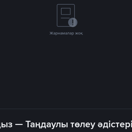
Жарнамалар жоқ
ыз — Таңдаулы төлеу әдістер