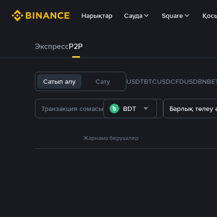
Нарықтар
Сауда
Square
Қос
Экспресс
P2P
Сатып алу
Сату
USDT
BTC
USDC
FDUSD
BNB
E
BDT
Барлық төлеу ә
Жарнама берушілер