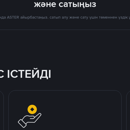
және сатыңыз
нда ASTER айырбастаңыз. сатып алу және сату үшін төменнен үздік
 ІСТЕЙДІ