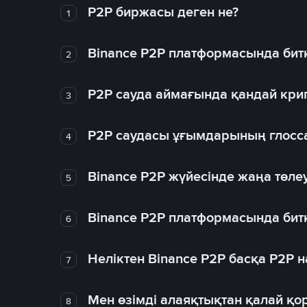
P2P биржасы деген не?
1
Binance P2P платформасында битк
2
P2P сауда аймағында қандай крип
3
P2P саудасы ұғымдарының глосс
4
Binance P2P жүйесінде жаңа төлеу
5
Binance P2P платформасында битк
6
Неліктен Binance P2P басқа P2P
7
Мен өзімді алаяқтықтан қалай қо
8