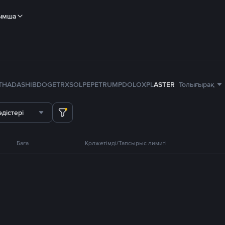
ымша
TH
ADA
SHIB
DOGE
TRX
SOL
PEPE
TRUMP
DOLO
XPL
ASTER
Толығырақ
дістері
Баға
Қолжетімді/Тапсырыс лимиті