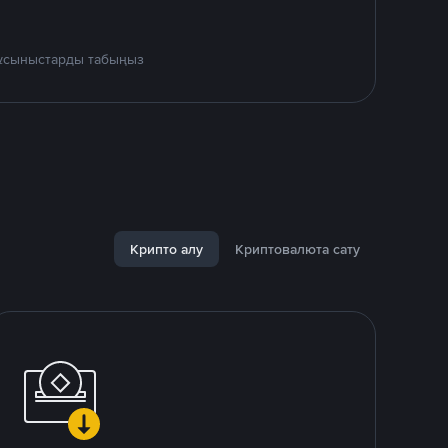
 ұсыныстарды табыңыз
Крипто алу
Криптовалюта сату