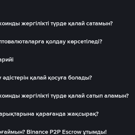
оинды жергілікті түрде қалай сатамын?
товалюталарға қолдау көрсетіледі?
арийі
 әдістерін қалай қосуға болады?
оинды жергілікті түрде қалай сатып аламын?
 нарықтарына қарағанда жақсырақ?
рғаймын? Binance P2P Escrow ұтымды!