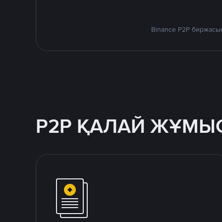
Binance P2P биржасы
P2P ҚАЛАЙ ЖҰМЫС