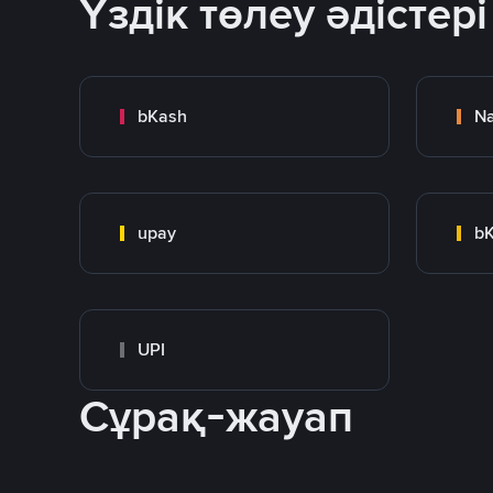
Үздік төлеу әдістері
bKash
N
upay
bK
UPI
Сұрақ-жауап