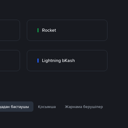
Rocket
Lightning bKash
адан бастаушы
Қосымша
Жарнама берушілер