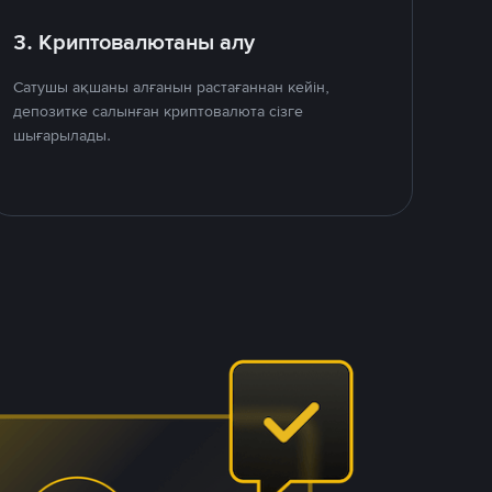
3. Криптовалютаны алу
Сатушы ақшаны алғанын растағаннан кейін,
депозитке салынған криптовалюта сізге
шығарылады.