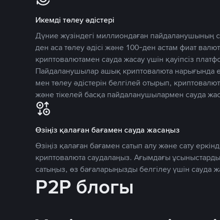
Икемді төлеу әдістері
Дүние жүзіндегі миллиондаған пайдаланушының се
ден аса төлеу әдісі және 100-ден астам фиат вал
криптовалютамен сауда жасау үшін қауіпсіз плат
Пайдаланушылар ашық криптовалюта нарығында өз
мен төлеу әдістерін белгілей отырып, криптовалю
және тікелей басқа пайдаланушылармен сауда жас
Өзіңіз қалаған бағамен сауда жасаңыз
Өзіңіз қалаған бағамен сатып алу және сату еркінд
криптовалюта саудалаңыз. Ағымдағы ұсыныстарды
сатыңыз, өз бағаларыңызды белгілеу үшін сауда 
P2P блогы