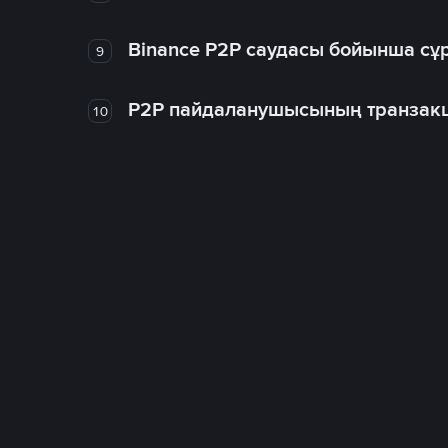
Binance P2P саудасы бойынша сұ
9
P2P пайдаланушысының транзакц
10