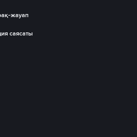
рақ-жауап
ия саясаты