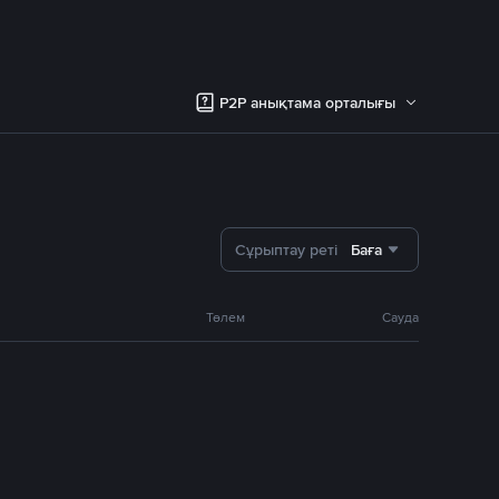
P2P анықтама орталығы
Сұрыптау реті
Баға
Төлем
Сауда