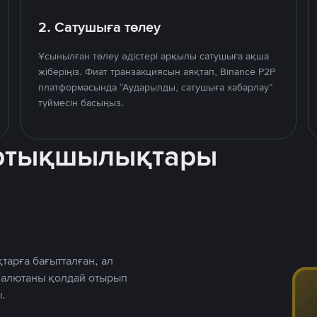
2. Сатушыға төлеу
Ұсынылған төлеу әдістері арқылы сатушыға ақша
жіберіңіз. Фиат транзакциясын аяқтап, Binance P2P
платформасында “Аударылды, сатушыға хабарлау”
түймесін басыңыз.
артықшылықтары
тарға бағытталған, ал
 валютаны қолдай отырып
.