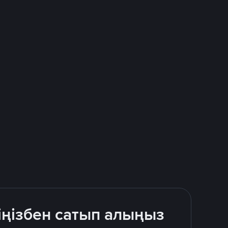
іңізбен сатып алыңыз