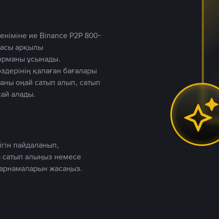
німіне ие Binance P2P 800-
ютасы арқылы
форманы ұсынады.
дерінің қалаған бағалары
таны оңай сатып алып, сатып
ай алады.
ігін пайдаланып,
 сатып алыңыз немесе
жарнамаларын жасаңыз.