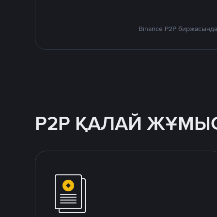
Binance P2P биржасында
P2P ҚАЛАЙ ЖҰМЫС