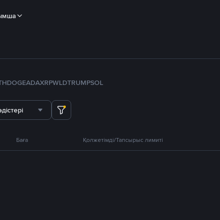
ымша
TH
DOGE
ADA
XRP
WLD
TRUMP
SOL
дістері
Баға
Қолжетімді/Тапсырыс лимиті