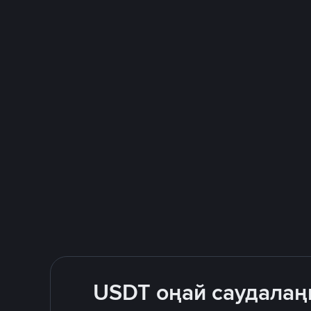
USDT оңай саудалаң