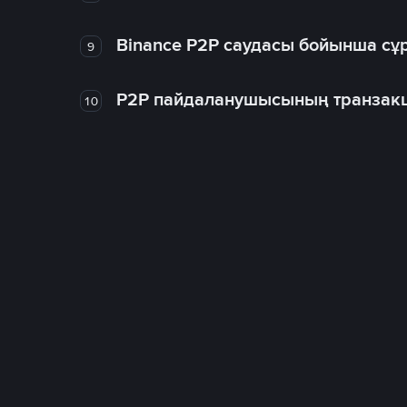
Binance P2P саудасы бойынша сұ
9
P2P пайдаланушысының транзакц
10