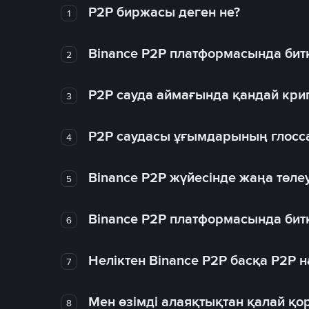
P2P биржасы деген не?
1
Binance P2P платформасында битк
2
P2P сауда аймағында қандай крип
3
P2P саудасы ұғымдарының глосс
4
Binance P2P жүйесінде жаңа төлеу
5
Binance P2P платформасында битк
6
Неліктен Binance P2P басқа P2P
7
Мен өзімді алаяқтықтан қалай қо
8