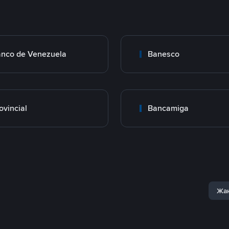
nco de Venezuela
Banesco
ovincial
Bancamiga
Жаң