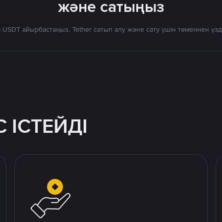
және сатыңыз
 USDT айырбастаңыз. Tether сатып алу және сату үшін төменнен үз
 ІСТЕЙДІ