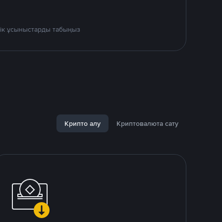
дік ұсыныстарды табыңыз
Крипто алу
Криптовалюта сату