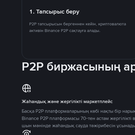
1. Тапсырыс беру
P2P тапсырысын бергеннен кейін, криптовалюта
активін Binance P2P сақтауға алады.
P2P биржасының 
Жаһандық және жергілікті маркетплейс
Басқа P2P платформаларының көбі нақты бір нарық
Binance P2P платформасы 70-тен астам жергілікті
шын мәнінде жаһандық сауда тәжірибесін ұсынады