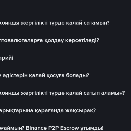
оинды жергілікті түрде қалай сатамын?
товалюталарға қолдау көрсетіледі?
арийі
 әдістерін қалай қосуға болады?
оинды жергілікті түрде қалай сатып аламын?
 нарықтарына қарағанда жақсырақ?
рғаймын? Binance P2P Escrow ұтымды!