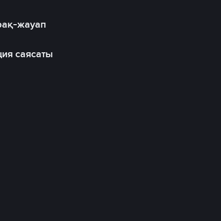
рақ-жауап
ия саясаты