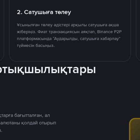
2. Сатушыға төлеу
Ұсынылған төлеу әдістері арқылы сатушыға ақша
жіберіңіз. Фиат транзакциясын аяқтап, Binance P2P
платформасында “Аударылды, сатушыға хабарлау”
түймесін басыңыз.
артықшылықтары
тарға бағытталған, ал
 валютаны қолдай отырып
.