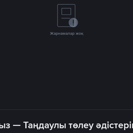
Жарнамалар жоқ
ыз — Таңдаулы төлеу әдістері