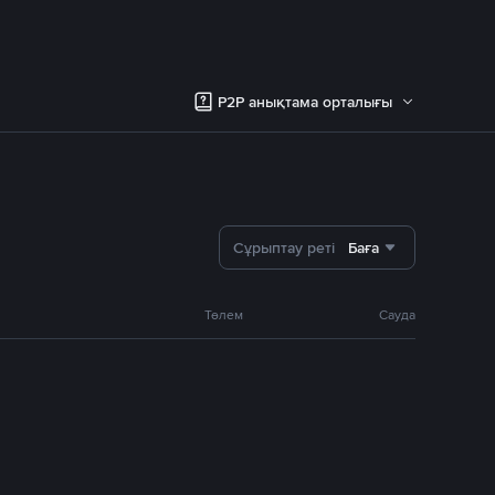
P2P анықтама орталығы
Сұрыптау реті
Баға
Төлем
Сауда