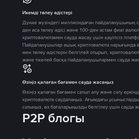
Икемді төлеу әдістері
Дүние жүзіндегі миллиондаған пайдаланушының се
ден аса төлеу әдісі және 100-ден астам фиат вал
криптовалютамен сауда жасау үшін қауіпсіз плат
Пайдаланушылар ашық криптовалюта нарығында өз
мен төлеу әдістерін белгілей отырып, криптовалю
және тікелей басқа пайдаланушылармен сауда жас
Өзіңіз қалаған бағамен сауда жасаңыз
Өзіңіз қалаған бағамен сатып алу және сату еркінд
криптовалюта саудалаңыз. Ағымдағы ұсыныстарды
сатыңыз, өз бағаларыңызды белгілеу үшін сауда 
P2P блогы