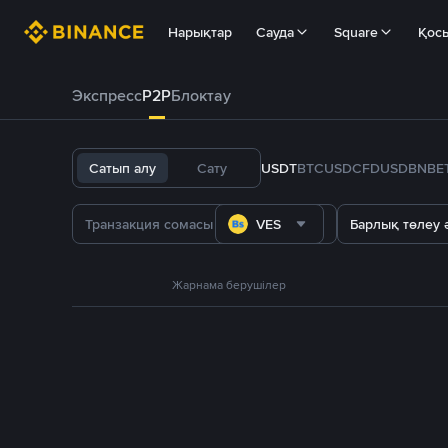
Нарықтар
Сауда
Square
Қос
Экспресс
P2P
Блоктау
Сатып алу
Сату
USDT
BTC
USDC
FDUSD
BNB
E
VES
Барлық төлеу ә
Жарнама берушілер