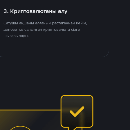
3. Криптовалютаны алу
Сатушы ақшаны алғанын растағаннан кейін,
депозитке салынған криптовалюта сізге
шығарылады.