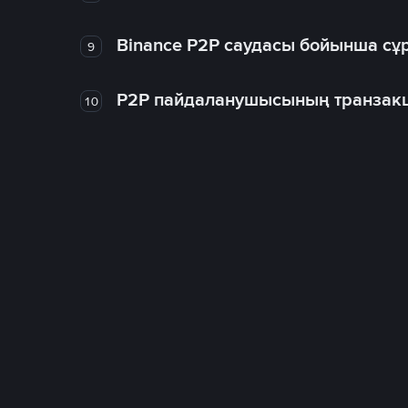
Binance P2P саудасы бойынша сұ
9
P2P пайдаланушысының транзакц
10