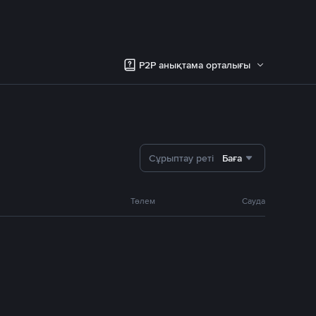
P2P анықтама орталығы
Сұрыптау реті
Баға
Төлем
Сауда