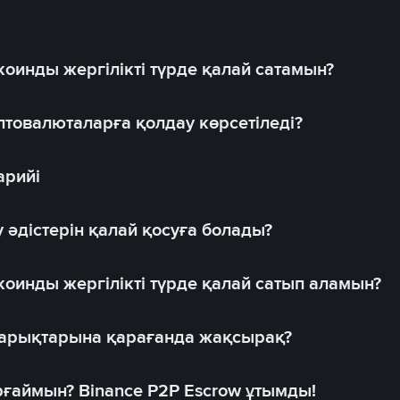
оинды жергілікті түрде қалай сатамын?
товалюталарға қолдау көрсетіледі?
арийі
 әдістерін қалай қосуға болады?
оинды жергілікті түрде қалай сатып аламын?
 нарықтарына қарағанда жақсырақ?
рғаймын? Binance P2P Escrow ұтымды!