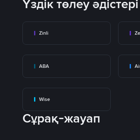
Үздік төлеу әдістері
Zinli
Ze
ABA
Ai
Wise
Сұрақ-жауап