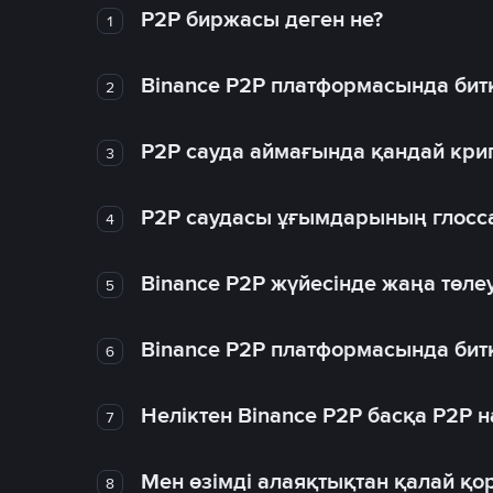
P2P биржасы деген не?
1
Binance P2P платформасында битк
2
P2P сауда аймағында қандай крип
3
P2P саудасы ұғымдарының глосс
4
Binance P2P жүйесінде жаңа төлеу
5
Binance P2P платформасында битк
6
Неліктен Binance P2P басқа P2P
7
Мен өзімді алаяқтықтан қалай қо
8