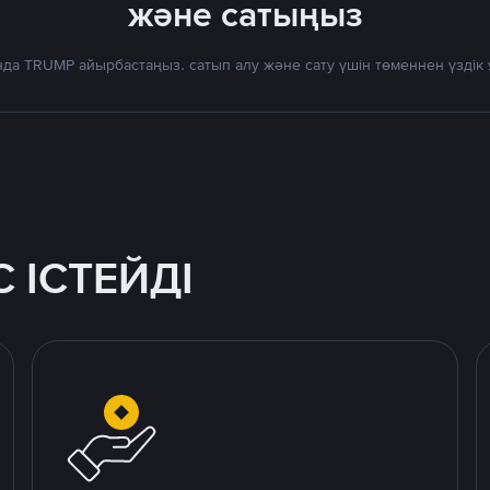
және сатыңыз
да TRUMP айырбастаңыз. сатып алу және сату үшін төменнен үзді
 ІСТЕЙДІ