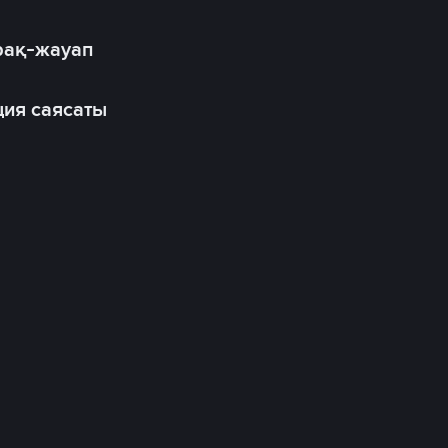
рақ-жауап
ия саясаты