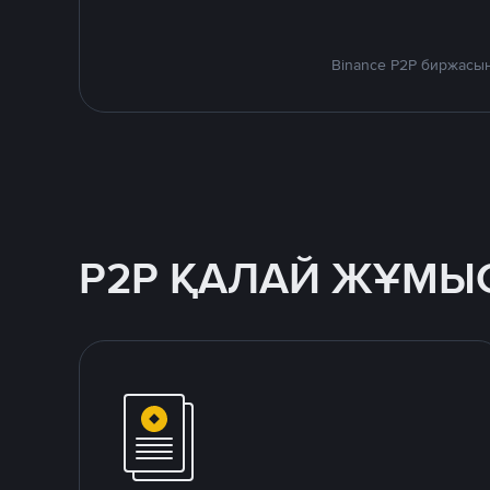
Binance P2P биржасын
P2P ҚАЛАЙ ЖҰМЫС