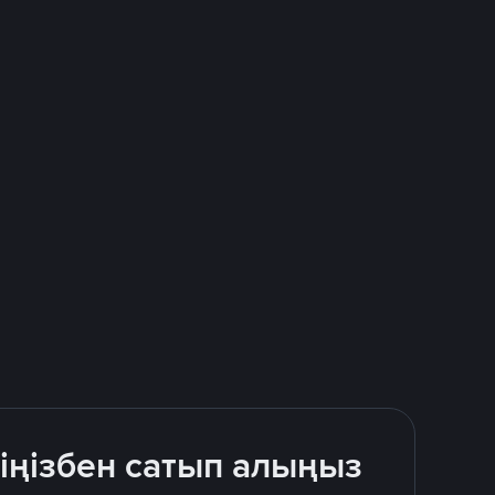
іңізбен сатып алыңыз