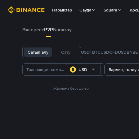
Нарықтар
Сауда
Square
Қос
Экспресс
P2P
Блоктау
Сатып алу
Сату
USDT
BTC
USDC
FDUSD
BNB
E
USD
Барлық төлеу ә
Жарнама берушілер