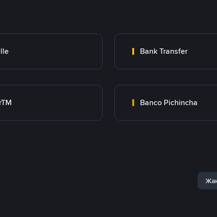
lle
Bank Transfer
rTM
Banco Pichincha
Жаң