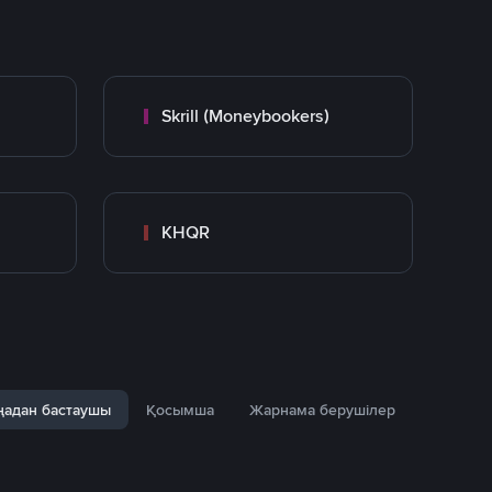
Skrill (Moneybookers)
KHQR
адан бастаушы
Қосымша
Жарнама берушілер