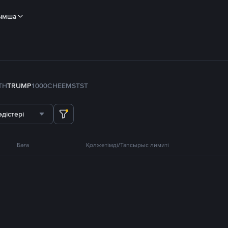
ымша
TH
TRUMP
1000CHEEMS
TST
дістері
Баға
Қолжетімді/Тапсырыс лимиті