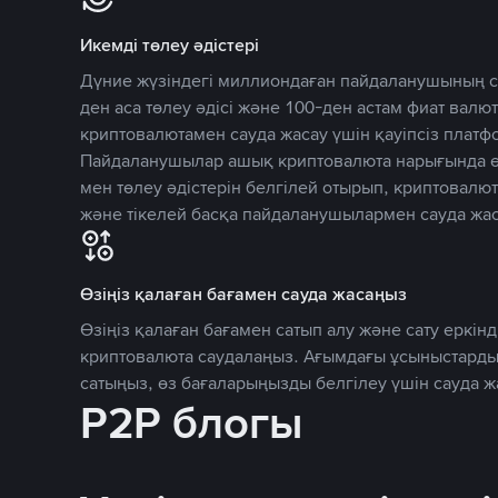
Икемді төлеу әдістері
Дүние жүзіндегі миллиондаған пайдаланушының се
ден аса төлеу әдісі және 100-ден астам фиат вал
криптовалютамен сауда жасау үшін қауіпсіз плат
Пайдаланушылар ашық криптовалюта нарығында өз
мен төлеу әдістерін белгілей отырып, криптовалю
және тікелей басқа пайдаланушылармен сауда жас
Өзіңіз қалаған бағамен сауда жасаңыз
Өзіңіз қалаған бағамен сатып алу және сату еркінд
криптовалюта саудалаңыз. Ағымдағы ұсыныстарды
сатыңыз, өз бағаларыңызды белгілеу үшін сауда 
P2P блогы