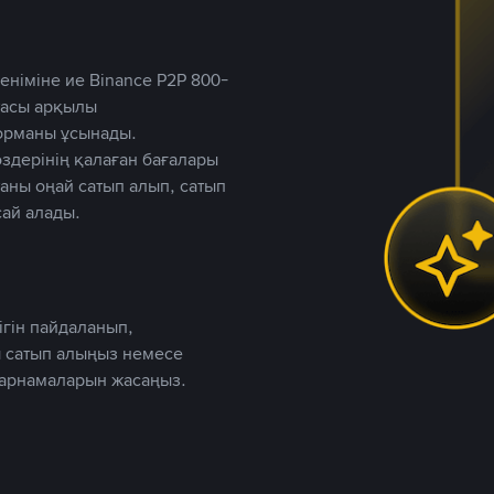
німіне ие Binance P2P 800-
ютасы арқылы
форманы ұсынады.
дерінің қалаған бағалары
таны оңай сатып алып, сатып
ай алады.
ігін пайдаланып,
 сатып алыңыз немесе
жарнамаларын жасаңыз.