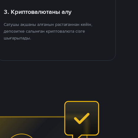
3. Криптовалютаны алу
Сатушы ақшаны алғанын растағаннан кейін,
депозитке салынған криптовалюта сізге
шығарылады.