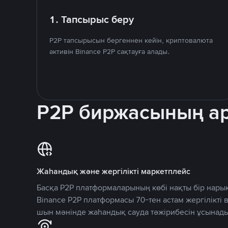
1. Тапсырыс беру
P2P тапсырысын бергеннен кейін, криптовалюта
активін Binance P2P сақтауға алады.
P2P биржасының 
Жаһандық және жергілікті маркетплейс
Басқа P2P платформаларының көбі нақты бір нарық
Binance P2P платформасы 70-тен астам жергілікті
шын мәнінде жаһандық сауда тәжірибесін ұсынады