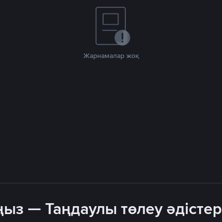
Жарнамалар жоқ
ыз — Таңдаулы төлеу әдістер