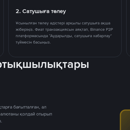
2. Сатушыға төлеу
Ұсынылған төлеу әдістері арқылы сатушыға ақша
жіберіңіз. Фиат транзакциясын аяқтап, Binance P2P
платформасында “Аударылды, сатушыға хабарлау”
түймесін басыңыз.
артықшылықтары
тарға бағытталған, ал
 валютаны қолдай отырып
.