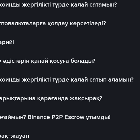
оинды жергілікті түрде қалай сатамын?
товалюталарға қолдау көрсетіледі?
арийі
 әдістерін қалай қосуға болады?
оинды жергілікті түрде қалай сатып аламын?
 нарықтарына қарағанда жақсырақ?
рғаймын? Binance P2P Escrow ұтымды!
рақ-жауап