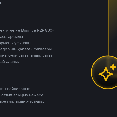
.
німіне ие Binance P2P 800-
ютасы арқылы
форманы ұсынады.
дерінің қалаған бағалары
таны оңай сатып алып, сатып
ай алады.
ігін пайдаланып,
 сатып алыңыз немесе
жарнамаларын жасаңыз.