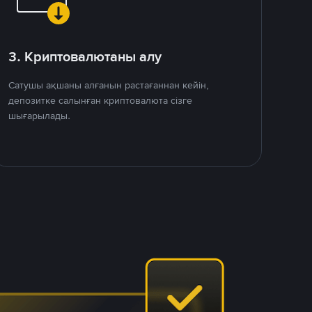
3. Криптовалютаны алу
Сатушы ақшаны алғанын растағаннан кейін,
депозитке салынған криптовалюта сізге
шығарылады.