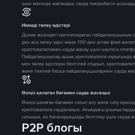
шын мәнінде жаһандық сауда тәжірибесін ұсынады
Икемді төлеу әдістері
Дүние жүзіндегі миллиондаған пайдаланушының се
ден аса төлеу әдісі және 100-ден астам фиат вал
криптовалютамен сауда жасау үшін қауіпсіз плат
Пайдаланушылар ашық криптовалюта нарығында өз
мен төлеу әдістерін белгілей отырып, криптовалю
және тікелей басқа пайдаланушылармен сауда жас
Өзіңіз қалаған бағамен сауда жасаңыз
Өзіңіз қалаған бағамен сатып алу және сату еркінд
криптовалюта саудалаңыз. Ағымдағы ұсыныстарды
сатыңыз, өз бағаларыңызды белгілеу үшін сауда 
P2P блогы