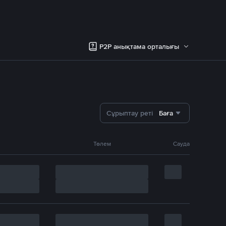
P2P анықтама орталығы
Сұрыптау реті
Баға
Төлем
Сауда