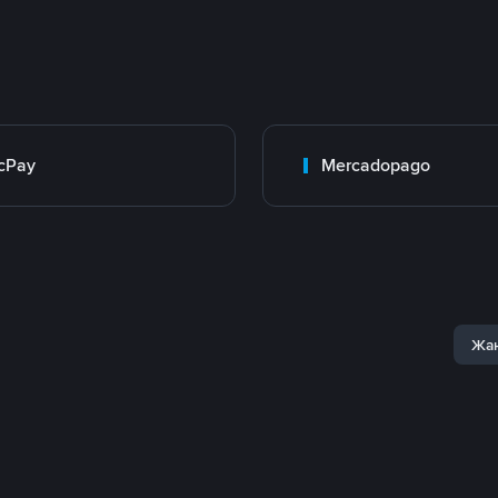
cPay
Mercadopago
Жаң