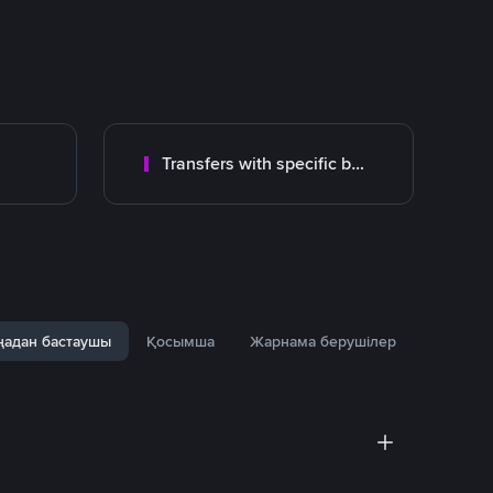
Transfers with specific bank
адан бастаушы
Қосымша
Жарнама берушілер