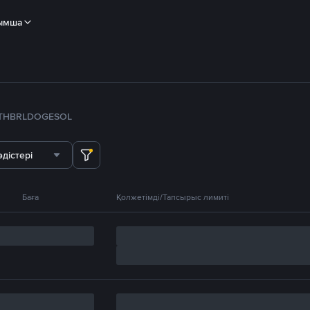
ымша
TH
BRL
DOGE
SOL
дістері
Баға
Қолжетімді/Тапсырыс лимиті