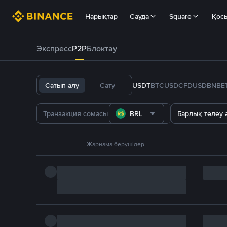
Нарықтар
Сауда
Square
Қос
Экспресс
P2P
Блоктау
Сатып алу
Сату
USDT
BTC
USDC
FDUSD
BNB
E
BRL
Барлық төлеу ә
Жарнама берушілер