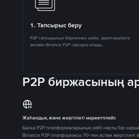
1. Тапсырыс беру
P2P тапсырысын бергеннен кейін, криптовалюта
активін Binance P2P сақтауға алады.
P2P биржасының 
Жаһандық және жергілікті маркетплейс
Басқа P2P платформаларының көбі нақты бір нарық
Binance P2P платформасы 70-тен астам жергілікті