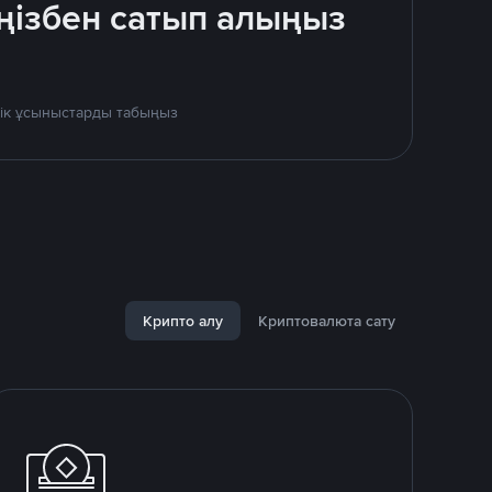
ңізбен сатып алыңыз
дік ұсыныстарды табыңыз
Крипто алу
Криптовалюта сату