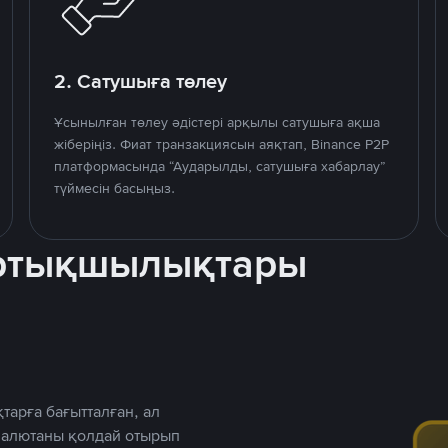
2. Сатушыға төлеу
Ұсынылған төлеу әдістері арқылы сатушыға ақша
жіберіңіз. Фиат транзакциясын аяқтап, Binance P2P
платформасында “Аударылды, сатушыға хабарлау”
түймесін басыңыз.
артықшылықтары
тарға бағытталған, ал
 валютаны қолдай отырып