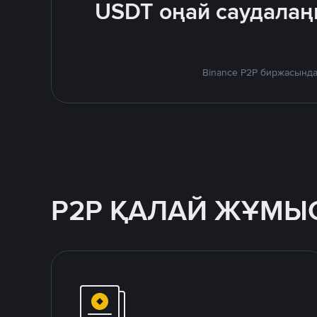
USDT оңай саудалаң
Binance P2P биржасында
P2P ҚАЛАЙ ЖҰМЫС