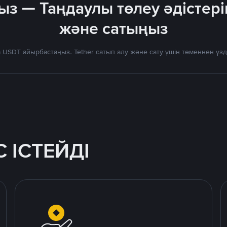
ыз — Таңдаулы төлеу әдістері
және сатыңыз
 USDT айырбастаңыз. Tether сатып алу және сату үшін төменнен үз
 ІСТЕЙДІ