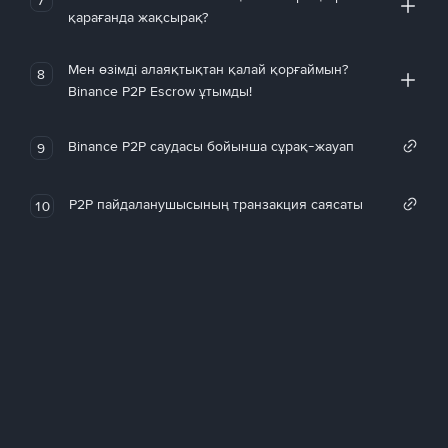
қарағанда жақсырақ?
Мен өзімді алаяқтықтан қалай қорғаймын?
8
Binance P2P Escrow ұтымды!
Binance P2P саудасы бойынша сұрақ-жауап
9
P2P пайдаланушысының транзакция саясаты
10