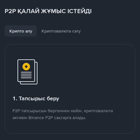
P2P ҚАЛАЙ ЖҰМЫС ІСТЕЙДІ
Крипто алу
Криптовалюта сату
1. Тапсырыс беру
P2P тапсырысын бергеннен кейін, криптовалюта
активін Binance P2P сақтауға алады.