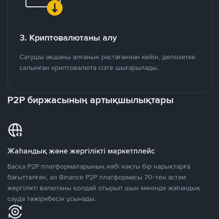
3. Криптовалютаны алу
Сатушы ақшаны алғанын растағаннан кейін, депозитке
салынған криптовалюта сізге шығарылады.
P2P биржасының артықшылықтары
Жаһандық және жергілікті маркетплейс
Басқа P2P платформаларының көбі нақты бір нарықтарға
бағытталған, ал Binance P2P платформасы 70-тен астам
жергілікті валютаны қолдай отырып шын мәнінде жаһандық
сауда тәжірибесін ұсынады.