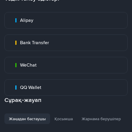
Alipay
Bank Transfer
WeChat
QQ Wallet
Сұрақ-жауап
Жаңадан бастаушы
Қосымша
Жарнама берушілер