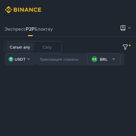
Экспресс
P2P
Блоктау
Сатып алу
Сату
USDT
BRL