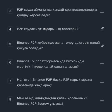
P2P сауда аймағында қандай криптовалюталарға
3
қолдау көрсетіледі?
P2P саудасы ұғымдарының глоссарийі
4
Binance P2P жүйесінде жаңа төлеу әдістерін қалай
5
қосуға болады?
Binance P2P платформасында биткоинды
6
жергілікті түрде қалай сатып аламын?
Неліктен Binance P2P басқа P2P нарықтарына
7
қарағанда жақсырақ?
Мен өзімді алаяқтықтан қалай қорғаймын?
8
Binance P2P Escrow ұтымды!