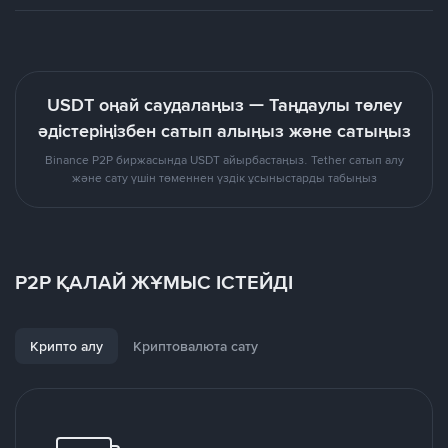
USDT оңай саудалаңыз — Таңдаулы төлеу
әдістеріңізбен сатып алыңыз және сатыңыз
Binance P2P биржасында USDT айырбастаңыз. Tether сатып алу
және сату үшін төменнен үздік ұсыныстарды табыңыз
P2P ҚАЛАЙ ЖҰМЫС ІСТЕЙДІ
Крипто алу
Криптовалюта сату