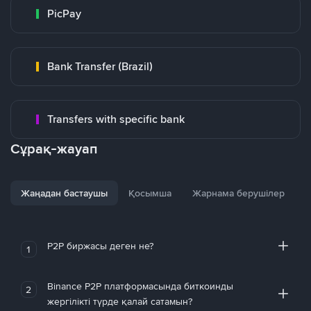
PicPay
Bank Transfer (Brazil)
Transfers with specific bank
Сұрақ-жауап
Жаңадан бастаушы
Қосымша
Жарнама берушілер
P2P биржасы деген не?
1
Binance P2P платформасында биткоинды
2
жергілікті түрде қалай сатамын?