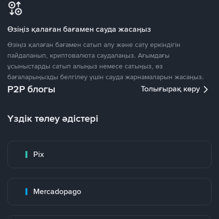
Өзіңіз қалаған бағамен сауда жасаңыз
Өзіңіз қалаған бағамен сатып алу және сату еркіндігін
пайдаланып, криптовалюта саудалаңыз. Ағымдағы
ұсыныстарды сатып алыңыз немесе сатыңыз, өз
бағаларыңызды белгілеу үшін сауда жарнамаларын жасаңыз.
P2P блогы
Толығырақ көру
Үздік төлеу әдістері
Pix
Mercadopago