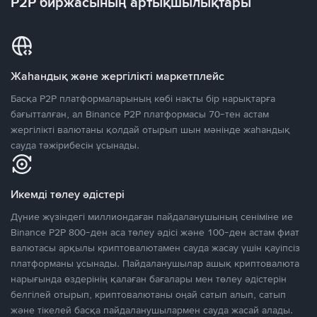
P2P биржасының артықшылықтары
Жаһандық және жергілікті маркетплейс
Басқа P2P платформаларының көбі нақты бір нарықтарға
бағытталған, ал Binance P2P платформасы 70-тен астам
жергілікті валютаны қолдай отырып шын мәнінде жаһандық
сауда тәжірибесін ұсынады.
Икемді төлеу әдістері
Дүние жүзіндегі миллиондаған пайдаланушының сеніміне ие
Binance P2P 800-ден аса төлеу әдісі және 100-ден астам фиат
валютасы арқылы криптовалютамен сауда жасау үшін қауіпсіз
платформаны ұсынады. Пайдаланушылар ашық криптовалюта
нарығында өздерінің қалаған бағалары мен төлеу әдістерін
белгілей отырып, криптовалютаны оңай сатып алып, сатып
және тікелей басқа пайдаланушылармен сауда жасай алады.