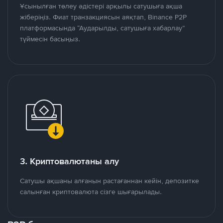
Ұсынылған төлеу әдістері арқылы сатушыға ақша
жіберіңіз. Фиат транзакциясын аяқтап, Binance P2P
платформасында “Аударылды, сатушыға хабарлау”
түймесін басыңыз.
3. Криптовалютаны алу
Сатушы ақшаны алғанын растағаннан кейін, депозитке
салынған криптовалюта сізге шығарылады.