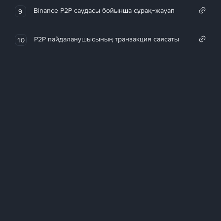
Binance P2P саудасы бойынша сұрақ-жауап
9
P2P пайдаланушысының транзакция саясаты
10