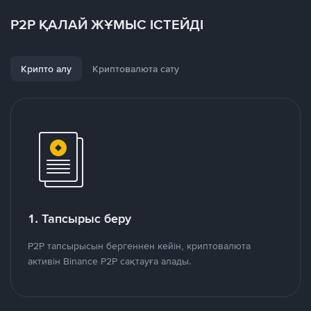
P2P ҚАЛАЙ ЖҰМЫС ІСТЕЙДІ
Крипто алу
Криптовалюта сату
1. Тапсырыс беру
P2P тапсырысын бергеннен кейін, криптовалюта
активін Binance P2P сақтауға алады.