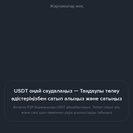
Жарнамалар жоқ
USDT оңай саудалаңыз — Таңдаулы төлеу
әдістеріңізбен сатып алыңыз және сатыңыз
Binance P2P биржасында USDT айырбастаңыз. Tether сатып алу
және сату үшін төменнен үздік ұсыныстарды табыңыз