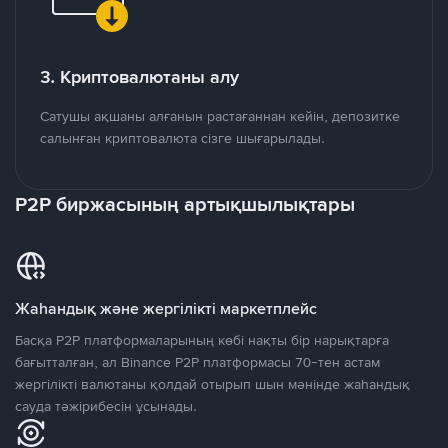
3. Криптовалютаны алу
Сатушы ақшаны алғанын растағаннан кейін, депозитке
салынған криптовалюта сізге шығарылады.
P2P биржасының артықшылықтары
Жаһандық және жергілікті маркетплейс
Басқа P2P платформаларының көбі нақты бір нарықтарға
бағытталған, ал Binance P2P платформасы 70-тен астам
жергілікті валютаны қолдай отырып шын мәнінде жаһандық
сауда тәжірибесін ұсынады.