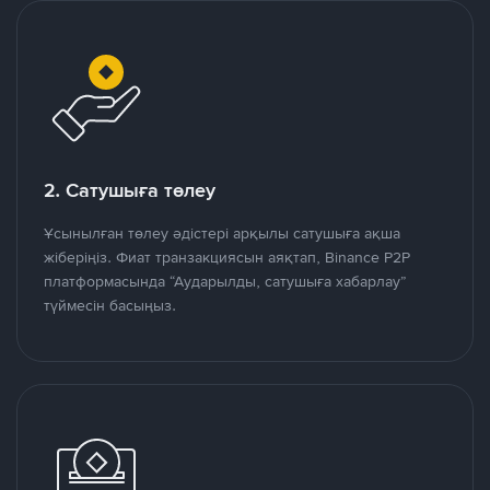
2. Сатушыға төлеу
Ұсынылған төлеу әдістері арқылы сатушыға ақша
жіберіңіз. Фиат транзакциясын аяқтап, Binance P2P
платформасында “Аударылды, сатушыға хабарлау”
түймесін басыңыз.