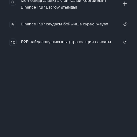
Мен өзімді алаяқтықтан қалай қорғаймын?
8
Binance P2P Escrow ұтымды!
Binance P2P саудасы бойынша сұрақ-жауап
9
P2P пайдаланушысының транзакция саясаты
10