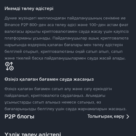
Икемді төлеу әдістері
Дүние жүзіндегі миллиондаған пайдаланушының сеніміне ие
Binance P2P 800-ден аса төлеу әдісі және 100-ден астам фиат
валютасы арқылы криптовалютамен сауда жасау үшін қауіпсіз
платформаны ұсынады. Пайдаланушылар ашық криптовалюта
нарығында өздерінің қалаған бағалары мен төлеу әдістерін
белгілей отырып, криптовалютаны оңай сатып алып, сатып
және тікелей басқа пайдаланушылармен сауда жасай алады.
Өзіңіз қалаған бағамен сауда жасаңыз
Өзіңіз қалаған бағамен сатып алу және сату еркіндігін
пайдаланып, криптовалюта саудалаңыз. Ағымдағы
ұсыныстарды сатып алыңыз немесе сатыңыз, өз
бағаларыңызды белгілеу үшін сауда жарнамаларын жасаңыз.
P2P блогы
Толығырақ көру
Үздік төлеу әдістері