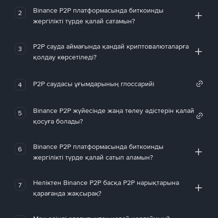
Binance P2P платформасында биткоинды
2
жергілікті түрде қалай сатамын?
P2P сауда аймағында қандай криптовалюталарға
3
қолдау көрсетіледі?
P2P саудасы ұғымдарының глоссарийі
4
Binance P2P жүйесінде жаңа төлеу әдістерін қалай
5
қосуға болады?
Binance P2P платформасында биткоинды
6
жергілікті түрде қалай сатып аламын?
Неліктен Binance P2P басқа P2P нарықтарына
7
қарағанда жақсырақ?