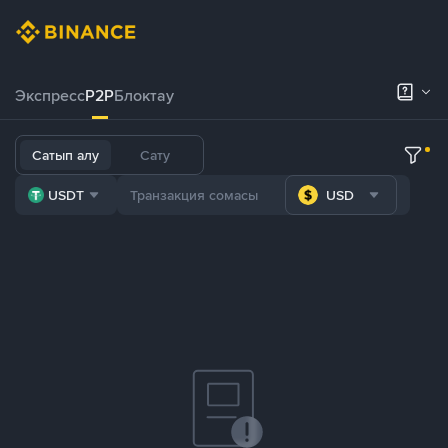
Экспресс
P2P
Блоктау
Сатып алу
Сату
USDT
USD