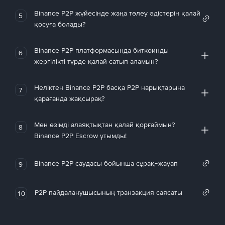
Binance P2P жүйесінде жаңа төлеу әдістерін қалай
5
қосуға болады?
Binance P2P платформасында биткоинды
6
жергілікті түрде қалай сатып аламын?
Неліктен Binance P2P басқа P2P нарықтарына
7
қарағанда жақсырақ?
Мен өзімді алаяқтықтан қалай қорғаймын?
8
Binance P2P Escrow ұтымды!
Binance P2P саудасы бойынша сұрақ-жауап
9
P2P пайдаланушысының транзакция саясаты
10