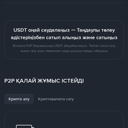
USDT оңай саудалаңыз — Таңдаулы төлеу
әдістеріңізбен сатып алыңыз және сатыңыз
Binance P2P биржасында USDT айырбастаңыз. Tether сатып алу
және сату үшін төменнен үздік ұсыныстарды табыңыз
P2P ҚАЛАЙ ЖҰМЫС ІСТЕЙДІ
Крипто алу
Криптовалюта сату