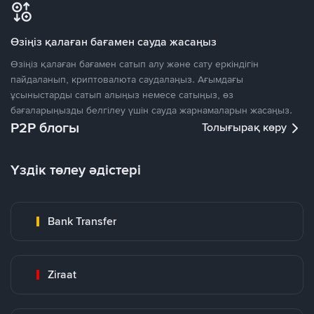
Өзіңіз қалаған бағамен сауда жасаңыз
Өзіңіз қалаған бағамен сатып алу және сату еркіндігін
пайдаланып, криптовалюта саудалаңыз. Ағымдағы
ұсыныстарды сатып алыңыз немесе сатыңыз, өз
бағаларыңызды белгілеу үшін сауда жарнамаларын жасаңыз.
P2P блогы
Толығырақ көру
Үздік төлеу әдістері
Bank Transfer
Ziraat