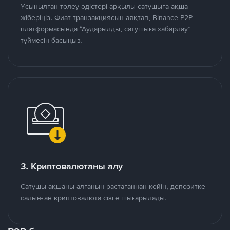
Ұсынылған төлеу әдістері арқылы сатушыға ақша
жіберіңіз. Фиат транзакциясын аяқтап, Binance P2P
платформасында “Аударылды, сатушыға хабарлау”
түймесін басыңыз.
3. Криптовалютаны алу
Сатушы ақшаны алғанын растағаннан кейін, депозитке
салынған криптовалюта сізге шығарылады.