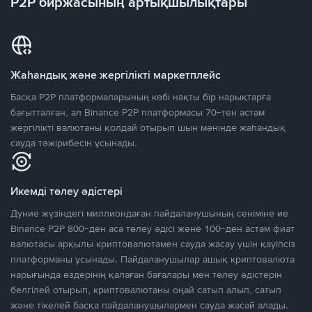
P2P биржасының артықшылықтары
Жаһандық және жергілікті маркетплейс
Басқа P2P платформаларының көбі нақты бір нарықтарға
бағытталған, ал Binance P2P платформасы 70-тен астам
жергілікті валютаны қолдай отырып шын мәнінде жаһандық
сауда тәжірибесін ұсынады.
Икемді төлеу әдістері
Дүние жүзіндегі миллиондаған пайдаланушының сеніміне ие
Binance P2P 800-ден аса төлеу әдісі және 100-ден астам фиат
валютасы арқылы криптовалютамен сауда жасау үшін қауіпсіз
платформаны ұсынады. Пайдаланушылар ашық криптовалюта
нарығында өздерінің қалаған бағалары мен төлеу әдістерін
белгілей отырып, криптовалютаны оңай сатып алып, сатып
және тікелей басқа пайдаланушылармен сауда жасай алады.