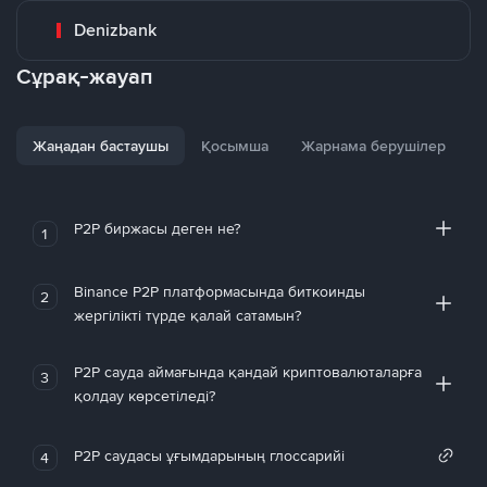
Denizbank
Сұрақ-жауап
Жаңадан бастаушы
Қосымша
Жарнама берушілер
P2P биржасы деген не?
1
Binance P2P платформасында биткоинды
2
жергілікті түрде қалай сатамын?
P2P сауда аймағында қандай криптовалюталарға
3
қолдау көрсетіледі?
P2P саудасы ұғымдарының глоссарийі
4