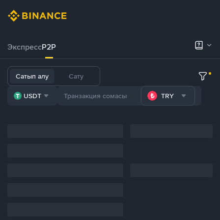
Экспресс
P2P
Сатып алу
Сату
USDT
TRY