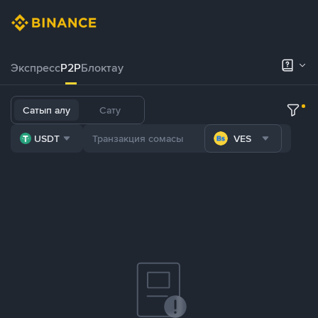
Экспресс
P2P
Блоктау
Сатып алу
Сату
USDT
VES