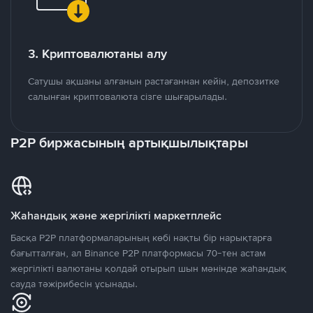
3. Криптовалютаны алу
Сатушы ақшаны алғанын растағаннан кейін, депозитке
салынған криптовалюта сізге шығарылады.
P2P биржасының артықшылықтары
Жаһандық және жергілікті маркетплейс
Басқа P2P платформаларының көбі нақты бір нарықтарға
бағытталған, ал Binance P2P платформасы 70-тен астам
жергілікті валютаны қолдай отырып шын мәнінде жаһандық
сауда тәжірибесін ұсынады.