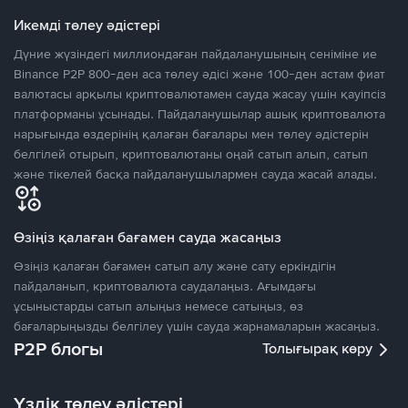
Икемді төлеу әдістері
Дүние жүзіндегі миллиондаған пайдаланушының сеніміне ие
Binance P2P 800-ден аса төлеу әдісі және 100-ден астам фиат
валютасы арқылы криптовалютамен сауда жасау үшін қауіпсіз
платформаны ұсынады. Пайдаланушылар ашық криптовалюта
нарығында өздерінің қалаған бағалары мен төлеу әдістерін
белгілей отырып, криптовалютаны оңай сатып алып, сатып
және тікелей басқа пайдаланушылармен сауда жасай алады.
Өзіңіз қалаған бағамен сауда жасаңыз
Өзіңіз қалаған бағамен сатып алу және сату еркіндігін
пайдаланып, криптовалюта саудалаңыз. Ағымдағы
ұсыныстарды сатып алыңыз немесе сатыңыз, өз
бағаларыңызды белгілеу үшін сауда жарнамаларын жасаңыз.
P2P блогы
Толығырақ көру
Үздік төлеу әдістері