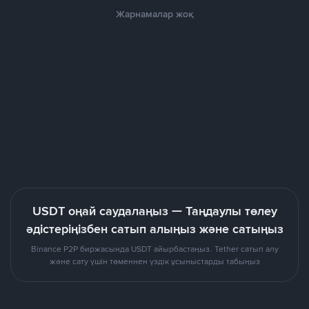
Жарнамалар жоқ
USDT оңай саудалаңыз — Таңдаулы төлеу
әдістеріңізбен сатып алыңыз және сатыңыз
Binance P2P биржасында USDT айырбастаңыз. Tether сатып алу
және сату үшін төменнен үздік ұсыныстарды табыңыз