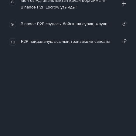
Мен өзімді алаяқтықтан қалай қорғаймын?
8
Binance P2P Escrow ұтымды!
Binance P2P саудасы бойынша сұрақ-жауап
9
P2P пайдаланушысының транзакция саясаты
10