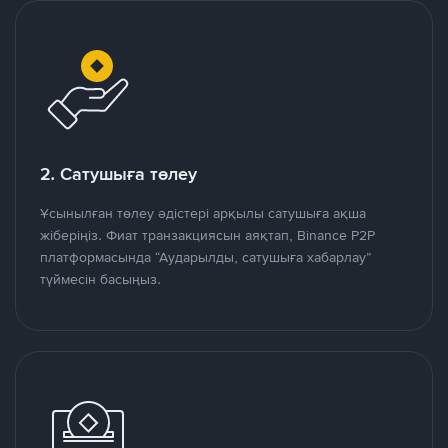
2. Сатушыға төлеу
Ұсынылған төлеу әдістері арқылы сатушыға ақша
жіберіңіз. Фиат транзакциясын аяқтап, Binance P2P
платформасында “Аударылды, сатушыға хабарлау”
түймесін басыңыз.