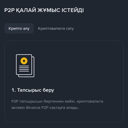
P2P ҚАЛАЙ ЖҰМЫС ІСТЕЙДІ
Крипто алу
Криптовалюта сату
1. Тапсырыс беру
P2P тапсырысын бергеннен кейін, криптовалюта
активін Binance P2P сақтауға алады.