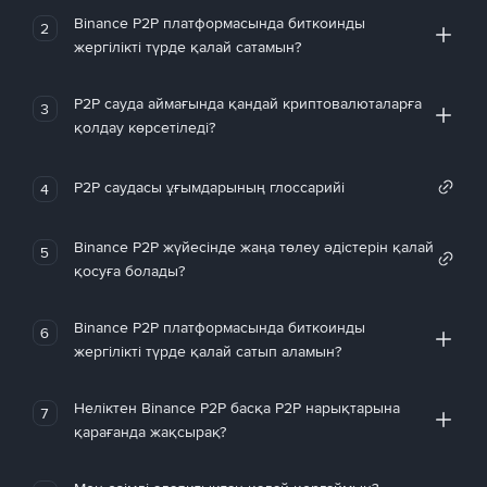
Binance P2P платформасында биткоинды
2
жергілікті түрде қалай сатамын?
P2P сауда аймағында қандай криптовалюталарға
3
қолдау көрсетіледі?
P2P саудасы ұғымдарының глоссарийі
4
Binance P2P жүйесінде жаңа төлеу әдістерін қалай
5
қосуға болады?
Binance P2P платформасында биткоинды
6
жергілікті түрде қалай сатып аламын?
Неліктен Binance P2P басқа P2P нарықтарына
7
қарағанда жақсырақ?