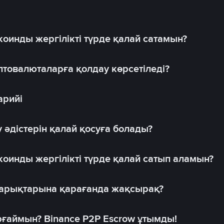
оинды жергілікті түрде қалай сатамын?
товалюталарға қолдау көрсетіледі?
арийі
 әдістерін қалай қосуға болады?
оинды жергілікті түрде қалай сатып аламын?
 нарықтарына қарағанда жақсырақ?
рғаймын? Binance P2P Escrow ұтымды!