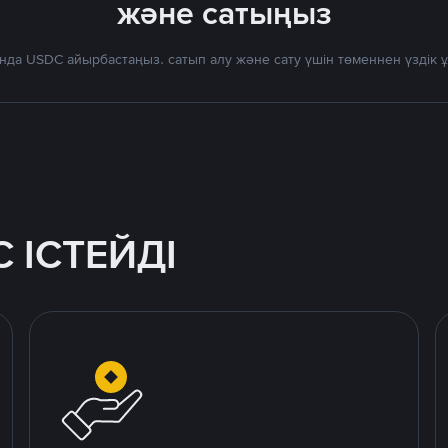
және сатыңыз
нда USDC айырбастаңыз. сатып алу және сату үшін төменнен үздік
 ІСТЕЙДІ