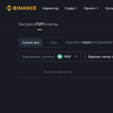
Нарықтар
Сауда
Square
Қос
Экспресс
P2P
Блоктау
Сатып алу
Сату
USDT
BTC
USDC
FDUSD
BNB
E
PKR
Барлық төлеу ә
Жарнама берушілер