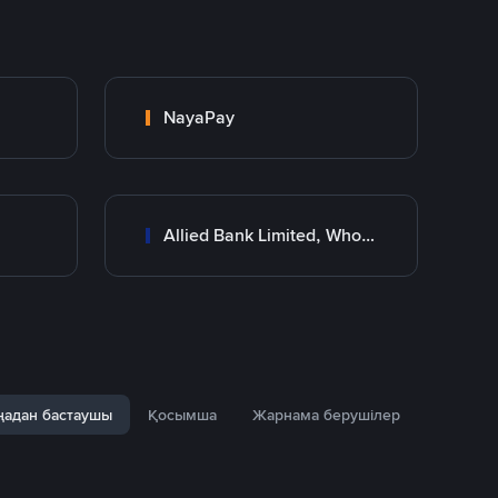
NayaPay
Allied Bank Limited, Wholesale Branch
адан бастаушы
Қосымша
Жарнама берушілер