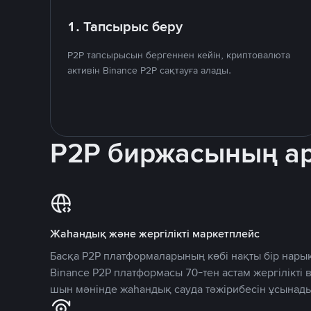
1. Тапсырыс беру
P2P тапсырысын бергеннен кейін, криптовалюта
активін Binance P2P сақтауға алады.
P2P биржасының 
Жаһандық және жергілікті маркетплейс
Басқа P2P платформаларының көбі нақты бір нарық
Binance P2P платформасы 70-тен астам жергілікті
шын мәнінде жаһандық сауда тәжірибесін ұсынады