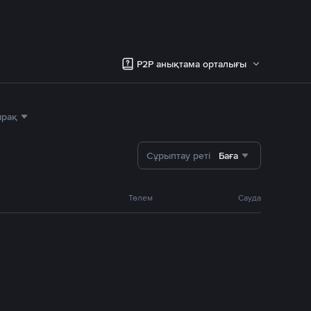
P2P анықтама орталығы
ырақ
Сұрыптау реті
Баға
Төлем
Сауда