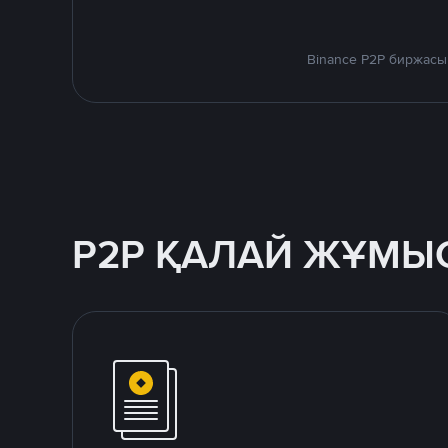
Binance P2P биржасы
P2P ҚАЛАЙ ЖҰМЫС