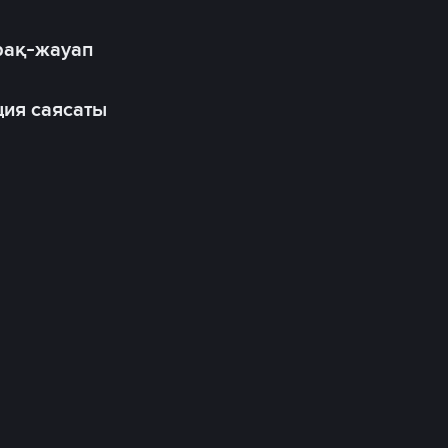
рақ-жауап
ия саясаты