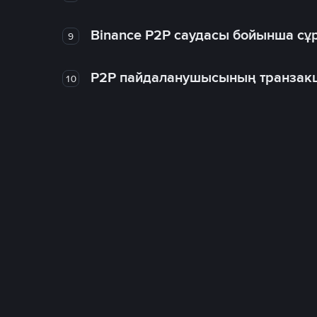
Binance P2P саудасы бойынша сұ
9
P2P пайдаланушысының транзакц
10