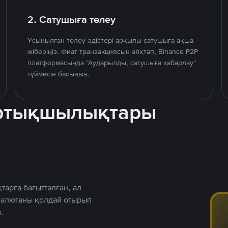
2. Сатушыға төлеу
Ұсынылған төлеу әдістері арқылы сатушыға ақша
жіберіңіз. Фиат транзакциясын аяқтап, Binance P2P
платформасында “Аударылды, сатушыға хабарлау”
түймесін басыңыз.
артықшылықтары
тарға бағытталған, ал
 валютаны қолдай отырып
.