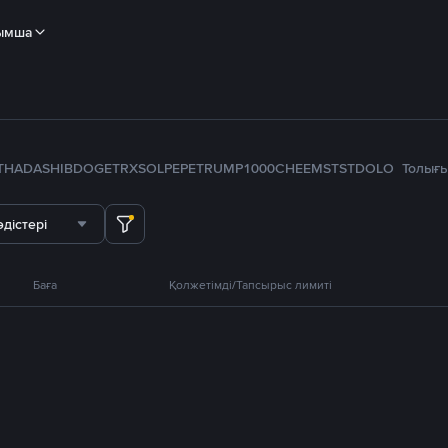
ымша
TH
ADA
SHIB
DOGE
TRX
SOL
PEPE
TRUMP
1000CHEEMS
TST
DOLO
Толығ
дістері
Баға
Қолжетімді/Тапсырыс лимиті