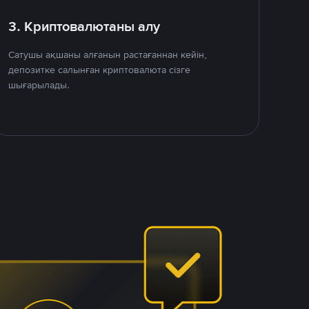
3. Криптовалютаны алу
Сатушы ақшаны алғанын растағаннан кейін,
депозитке салынған криптовалюта сізге
шығарылады.