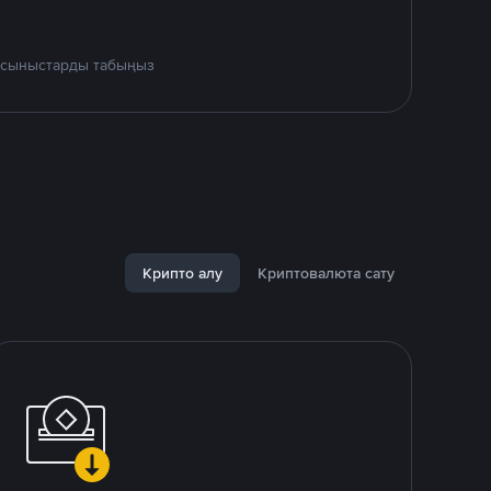
 ұсыныстарды табыңыз
Крипто алу
Криптовалюта сату