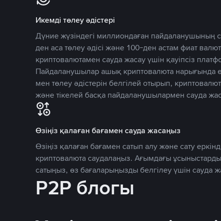
Икемді төлеу әдістері
Дүние жүзіндегі миллиондаған пайдаланушының се
ден аса төлеу әдісі және 100-ден астам фиат вал
криптовалютамен сауда жасау үшін қауіпсіз плат
Пайдаланушылар ашық криптовалюта нарығында өз
мен төлеу әдістерін белгілей отырып, криптовалю
және тікелей басқа пайдаланушылармен сауда жас
Өзіңіз қалаған бағамен сауда жасаңыз
Өзіңіз қалаған бағамен сатып алу және сату еркінд
криптовалюта саудалаңыз. Ағымдағы ұсыныстарды
сатыңыз, өз бағаларыңызды белгілеу үшін сауда 
P2P блогы