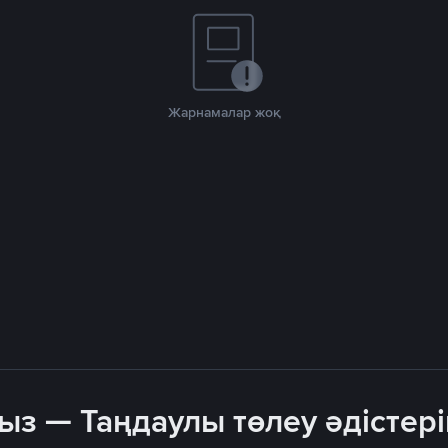
Жарнамалар жоқ
з — Таңдаулы төлеу әдістер