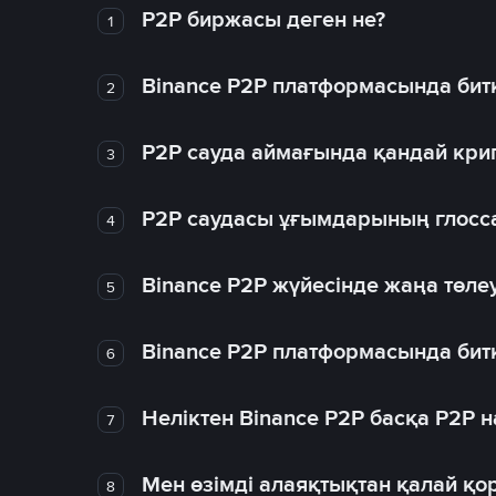
P2P биржасы деген не?
1
Binance P2P платформасында битк
2
P2P сауда аймағында қандай крип
3
P2P саудасы ұғымдарының глосс
4
Binance P2P жүйесінде жаңа төлеу
5
Binance P2P платформасында битк
6
Неліктен Binance P2P басқа P2P
7
Мен өзімді алаяқтықтан қалай қо
8