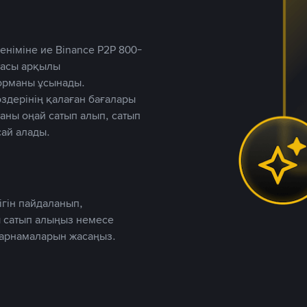
німіне ие Binance P2P 800-
ютасы арқылы
форманы ұсынады.
дерінің қалаған бағалары
таны оңай сатып алып, сатып
ай алады.
ігін пайдаланып,
 сатып алыңыз немесе
жарнамаларын жасаңыз.