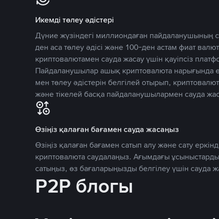
Икемді төлеу әдістері
Дүние жүзіндегі миллиондаған пайдаланушының се
ден аса төлеу әдісі және 100-ден астам фиат вал
криптовалютамен сауда жасау үшін қауіпсіз плат
Пайдаланушылар ашық криптовалюта нарығында өз
мен төлеу әдістерін белгілей отырып, криптовалю
және тікелей басқа пайдаланушылармен сауда жас
Өзіңіз қалаған бағамен сауда жасаңыз
Өзіңіз қалаған бағамен сатып алу және сату еркінд
криптовалюта саудалаңыз. Ағымдағы ұсыныстарды
сатыңыз, өз бағаларыңызды белгілеу үшін сауда 
P2P блогы