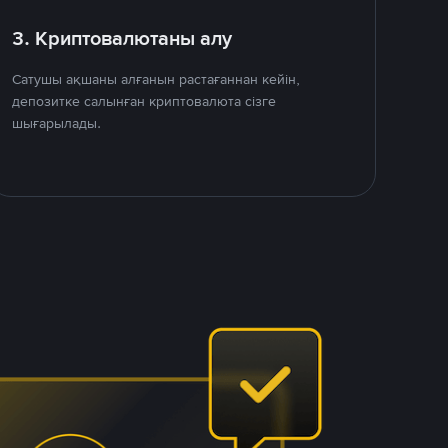
3. Криптовалютаны алу
Сатушы ақшаны алғанын растағаннан кейін,
депозитке салынған криптовалюта сізге
шығарылады.