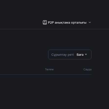
P2P анықтама орталығы
Сұрыптау реті
Баға
Төлем
Сауда