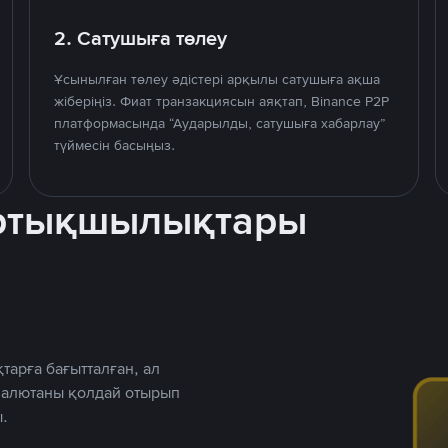
2. Сатушыға төлеу
Ұсынылған төлеу әдістері арқылы сатушыға ақша
жіберіңіз. Фиат транзакциясын аяқтап, Binance P2P
платформасында “Аударылды, сатушыға хабарлау”
түймесін басыңыз.
артықшылықтары
тарға бағытталған, ал
 валютаны қолдай отырып
.