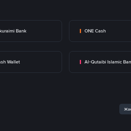
kuraimi Bank
ONE Cash
sh Wallet
Al-Qutaibi Islamic Ba
Жаң