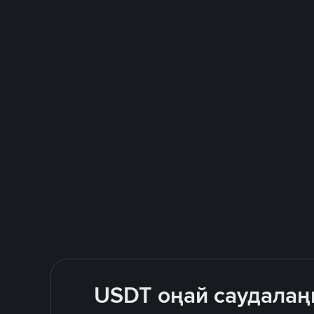
USDT оңай саудалаң