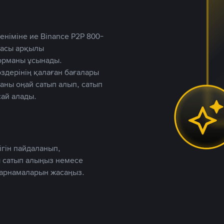
німіне ие Binance P2P 800-
ютасы арқылы
форманы ұсынады.
дерінің қалаған бағалары
таны оңай сатып алып, сатып
ай алады.
ігін пайдаланып,
 сатып алыңыз немесе
жарнамаларын жасаңыз.