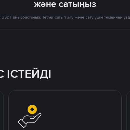
және сатыңыз
 USDT айырбастаңыз. Tether сатып алу және сату үшін төменнен үз
 ІСТЕЙДІ