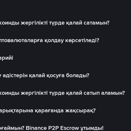
оинды жергілікті түрде қалай сатамын?
товалюталарға қолдау көрсетіледі?
арийі
 әдістерін қалай қосуға болады?
оинды жергілікті түрде қалай сатып аламын?
 нарықтарына қарағанда жақсырақ?
рғаймын? Binance P2P Escrow ұтымды!