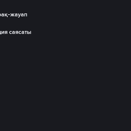
рақ-жауап
ия саясаты