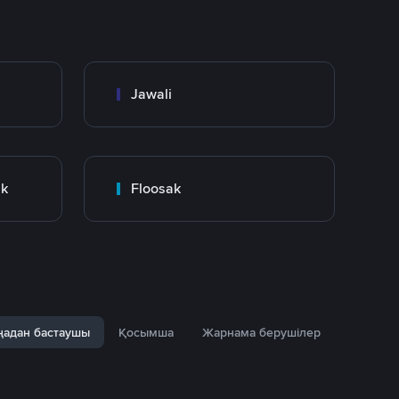
Jawali
nk
Floosak
адан бастаушы
Қосымша
Жарнама берушілер