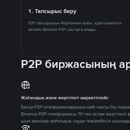
1. Тапсырыс беру
P2P тапсырысын бергеннен кейін, криптовалюта
активін Binance P2P сақтауға алады.
P2P биржасының 
Жаһандық және жергілікті маркетплейс
Басқа P2P платформаларының көбі нақты бір нарық
Binance P2P платформасы 70-тен астам жергілікті
шын мәнінде жаһандық сауда тәжірибесін ұсынады