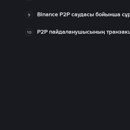
Binance P2P саудасы бойынша сұ
9
P2P пайдаланушысының транзакц
10