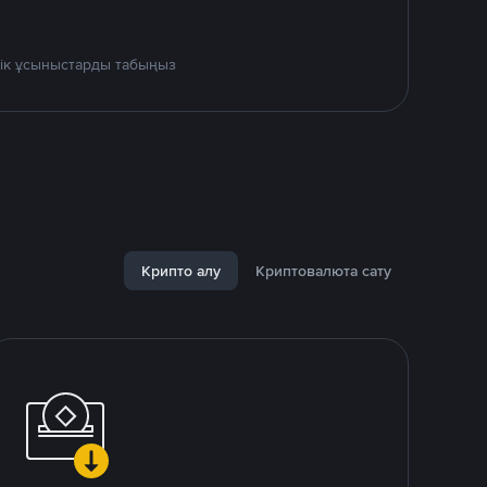
дік ұсыныстарды табыңыз
Крипто алу
Криптовалюта сату