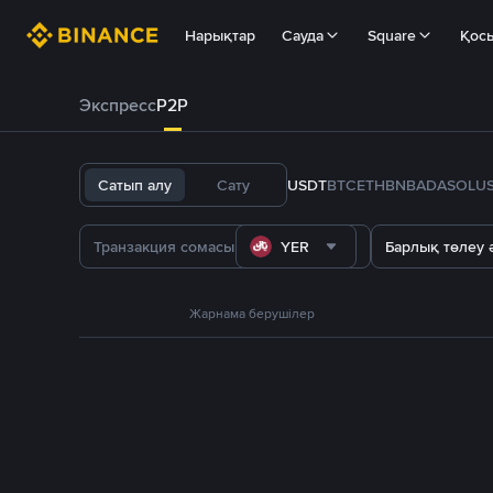
Нарықтар
Сауда
Square
Қос
Экспресс
P2P
Сатып алу
Сату
USDT
BTC
ETH
BNB
ADA
SOL
U
YER
Барлық төлеу ә
Жарнама берушілер