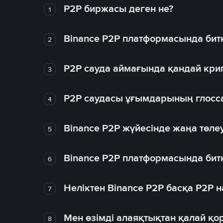
P2P биржасы деген не?
1
Binance P2P платформасында битк
2
P2P сауда аймағында қандай крип
3
P2P саудасы ұғымдарының глосс
4
Binance P2P жүйесінде жаңа төлеу
5
Binance P2P платформасында битк
6
Неліктен Binance P2P басқа P2P
7
Мен өзімді алаяқтықтан қалай қо
8