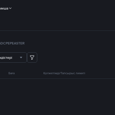
ымша
SDC
PEPE
ASTER
дістері
Баға
Қолжетімді/Тапсырыс лимиті