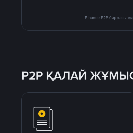
Binance P2P биржасында
P2P ҚАЛАЙ ЖҰМЫС