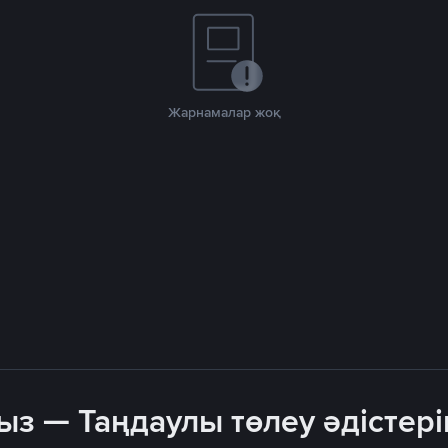
Жарнамалар жоқ
ыз — Таңдаулы төлеу әдістері