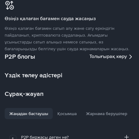
Өзіңіз қалаған бағамен сауда жасаңыз
Өзіңіз қалаған бағамен сатып алу және сату еркіндігін
пайдаланып, криптовалюта саудалаңыз. Ағымдағы
ұсыныстарды сатып алыңыз немесе сатыңыз, өз
бағаларыңызды белгілеу үшін сауда жарнамаларын жасаңыз.
P2P блогы
Толығырақ көру
Үздік төлеу әдістері
Сұрақ-жауап
Жаңадан бастаушы
Қосымша
Жарнама берушілер
P2P биржасы деген не?
1