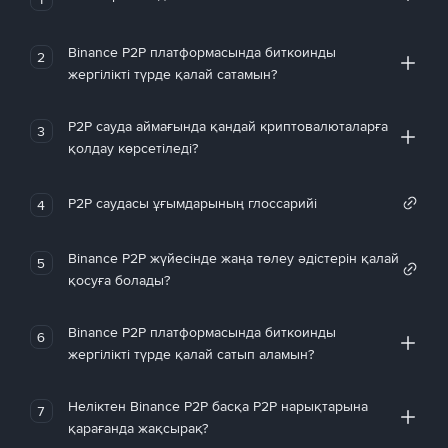
Binance P2P платформасында биткоинды
2
жергілікті түрде қалай сатамын?
P2P сауда аймағында қандай криптовалюталарға
3
қолдау көрсетіледі?
P2P саудасы ұғымдарының глоссарийі
4
Binance P2P жүйесінде жаңа төлеу әдістерін қалай
5
қосуға болады?
Binance P2P платформасында биткоинды
6
жергілікті түрде қалай сатып аламын?
Неліктен Binance P2P басқа P2P нарықтарына
7
қарағанда жақсырақ?