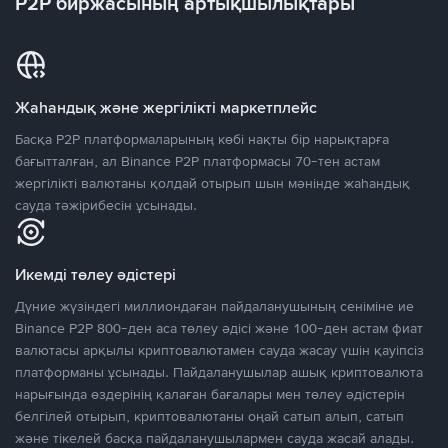
P2P биржасының артықшылықтары
Жаһандық және жергілікті маркетплейс
Басқа P2P платформаларының көбі нақты бір нарықтарға
бағытталған, ал Binance P2P платформасы 70-тен астам
жергілікті валютаны қолдай отырып шын мәнінде жаһандық
сауда тәжірибесін ұсынады.
Икемді төлеу әдістері
Дүние жүзіндегі миллиондаған пайдаланушының сеніміне ие
Binance P2P 800-ден аса төлеу әдісі және 100-ден астам фиат
валютасы арқылы криптовалютамен сауда жасау үшін қауіпсіз
платформаны ұсынады. Пайдаланушылар ашық криптовалюта
нарығында өздерінің қалаған бағалары мен төлеу әдістерін
белгілей отырып, криптовалютаны оңай сатып алып, сатып
және тікелей басқа пайдаланушылармен сауда жасай алады.