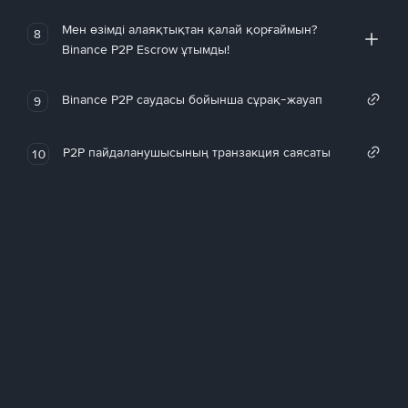
Мен өзімді алаяқтықтан қалай қорғаймын?
8
Binance P2P Escrow ұтымды!
Binance P2P саудасы бойынша сұрақ-жауап
9
P2P пайдаланушысының транзакция саясаты
10