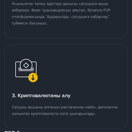
Ұсынылған төлеу әдістері арқылы сатушыға ақша
жіберіңіз. Фиат транзакциясын аяқтап, Binance P2P
платформасында “Аударылды, сатушыға хабарлау”
түймесін басыңыз.
3. Криптовалютаны алу
Сатушы ақшаны алғанын растағаннан кейін, депозитке
салынған криптовалюта сізге шығарылады.