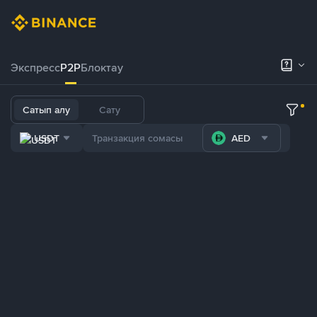
Экспресс
P2P
Блоктау
Сатып алу
Сату
USDT
AED