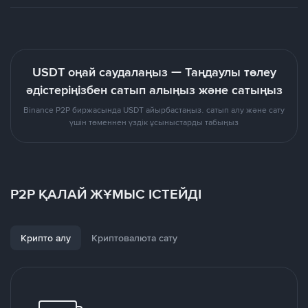
USDT оңай саудалаңыз — Таңдаулы төлеу
әдістеріңізбен сатып алыңыз және сатыңыз
Binance P2P биржасында USDT айырбастаңыз. сатып алу және сату
үшін төменнен үздік ұсыныстарды табыңыз
P2P ҚАЛАЙ ЖҰМЫС ІСТЕЙДІ
Крипто алу
Криптовалюта сату