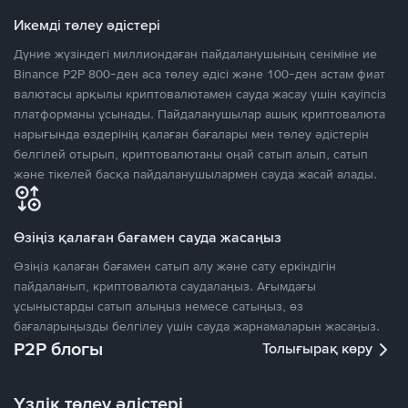
Икемді төлеу әдістері
Дүние жүзіндегі миллиондаған пайдаланушының сеніміне ие
Binance P2P 800-ден аса төлеу әдісі және 100-ден астам фиат
валютасы арқылы криптовалютамен сауда жасау үшін қауіпсіз
платформаны ұсынады. Пайдаланушылар ашық криптовалюта
нарығында өздерінің қалаған бағалары мен төлеу әдістерін
белгілей отырып, криптовалютаны оңай сатып алып, сатып
және тікелей басқа пайдаланушылармен сауда жасай алады.
Өзіңіз қалаған бағамен сауда жасаңыз
Өзіңіз қалаған бағамен сатып алу және сату еркіндігін
пайдаланып, криптовалюта саудалаңыз. Ағымдағы
ұсыныстарды сатып алыңыз немесе сатыңыз, өз
бағаларыңызды белгілеу үшін сауда жарнамаларын жасаңыз.
P2P блогы
Толығырақ көру
Үздік төлеу әдістері