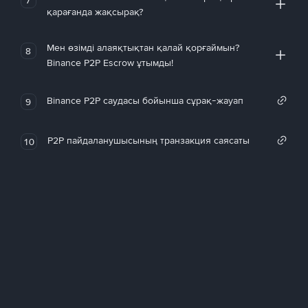
қарағанда жақсырақ?
Мен өзімді алаяқтықтан қалай қорғаймын?
8
Binance P2P Escrow ұтымды!
Binance P2P саудасы бойынша сұрақ-жауап
9
P2P пайдаланушысының транзакция саясаты
10