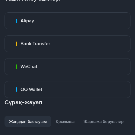
Alipay
Bank Transfer
WeChat
QQ Wallet
Сұрақ-жауап
Жаңадан бастаушы
Қосымша
Жарнама берушілер