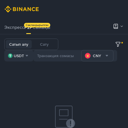
Сақтандырылған
Экспресс
P2P
Сыйақы
Сатып алу
Сату
USDT
CNY