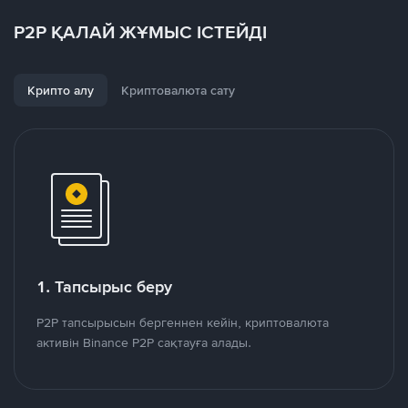
P2P ҚАЛАЙ ЖҰМЫС ІСТЕЙДІ
Крипто алу
Криптовалюта сату
1. Тапсырыс беру
P2P тапсырысын бергеннен кейін, криптовалюта
активін Binance P2P сақтауға алады.