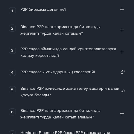
P2P биржасы деген не?
1
Binance P2P платформасында биткоинды
2
жергілікті түрде қалай сатамын?
P2P сауда аймағында қандай криптовалюталарға
3
қолдау көрсетіледі?
P2P саудасы ұғымдарының глоссарийі
4
Binance P2P жүйесінде жаңа төлеу әдістерін қалай
5
қосуға болады?
Binance P2P платформасында биткоинды
6
жергілікті түрде қалай сатып аламын?
Неліктен Binance P2P басқа P2P нарықтарына
7