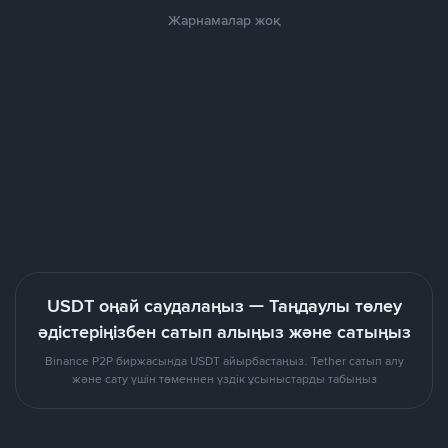
Жарнамалар жоқ
USDT оңай саудалаңыз — Таңдаулы төлеу
әдістеріңізбен сатып алыңыз және сатыңыз
Binance P2P биржасында USDT айырбастаңыз. Tether сатып алу
және сату үшін төменнен үздік ұсыныстарды табыңыз