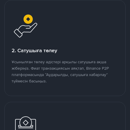
2. Сатушыға төлеу
Ұсынылған төлеу әдістері арқылы сатушыға ақша
жіберіңіз. Фиат транзакциясын аяқтап, Binance P2P
платформасында “Аударылды, сатушыға хабарлау”
түймесін басыңыз.