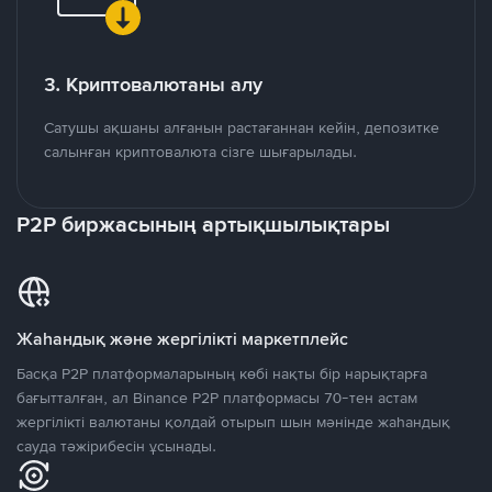
3. Криптовалютаны алу
Сатушы ақшаны алғанын растағаннан кейін, депозитке
салынған криптовалюта сізге шығарылады.
P2P биржасының артықшылықтары
Жаһандық және жергілікті маркетплейс
Басқа P2P платформаларының көбі нақты бір нарықтарға
бағытталған, ал Binance P2P платформасы 70-тен астам
жергілікті валютаны қолдай отырып шын мәнінде жаһандық
сауда тәжірибесін ұсынады.