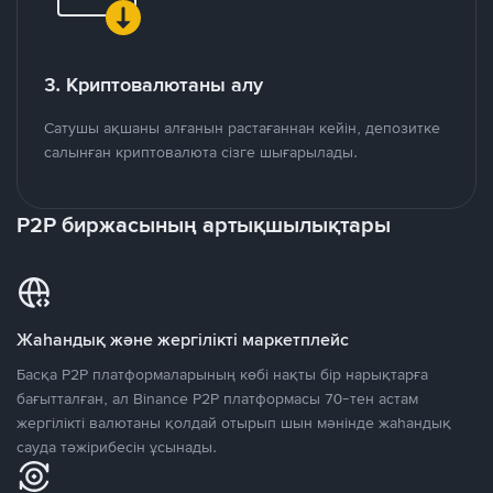
3. Криптовалютаны алу
Сатушы ақшаны алғанын растағаннан кейін, депозитке
салынған криптовалюта сізге шығарылады.
P2P биржасының артықшылықтары
Жаһандық және жергілікті маркетплейс
Басқа P2P платформаларының көбі нақты бір нарықтарға
бағытталған, ал Binance P2P платформасы 70-тен астам
жергілікті валютаны қолдай отырып шын мәнінде жаһандық
сауда тәжірибесін ұсынады.