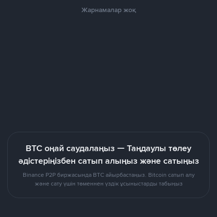
Жарнамалар жоқ
BTC оңай саудалаңыз — Таңдаулы төлеу
әдістеріңізбен сатып алыңыз және сатыңыз
Binance P2P биржасында BTC айырбастаңыз. Bitcoin сатып алу
және сату үшін төменнен үздік ұсыныстарды табыңыз