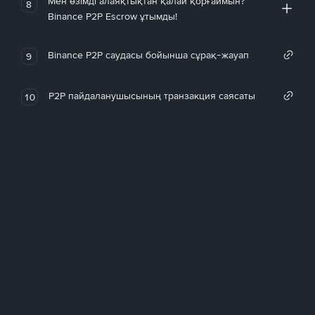
Мен өзімді алаяқтықтан қалай қорғаймын?
8
Binance P2P Escrow ұтымды!
Binance P2P саудасы бойынша сұрақ-жауап
9
P2P пайдаланушысының транзакция саясаты
10