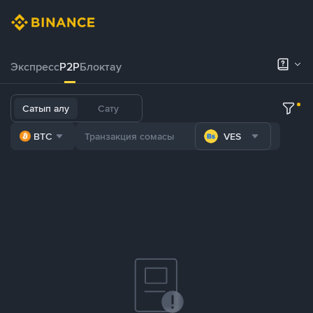
Экспресс
P2P
Блоктау
Сатып алу
Сату
BTC
VES