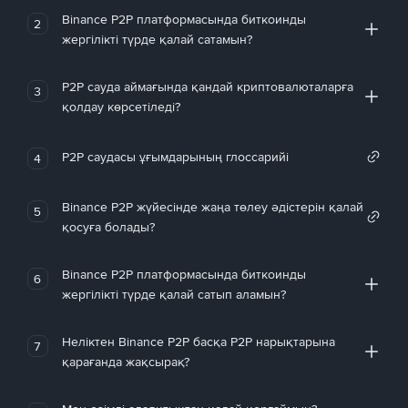
Binance P2P платформасында биткоинды
2
жергілікті түрде қалай сатамын?
P2P сауда аймағында қандай криптовалюталарға
3
қолдау көрсетіледі?
P2P саудасы ұғымдарының глоссарийі
4
Binance P2P жүйесінде жаңа төлеу әдістерін қалай
5
қосуға болады?
Binance P2P платформасында биткоинды
6
жергілікті түрде қалай сатып аламын?
Неліктен Binance P2P басқа P2P нарықтарына
7
қарағанда жақсырақ?