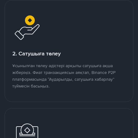
2. Сатушыға төлеу
Ұсынылған төлеу әдістері арқылы сатушыға ақша
жіберіңіз. Фиат транзакциясын аяқтап, Binance P2P
платформасында “Аударылды, сатушыға хабарлау”
түймесін басыңыз.