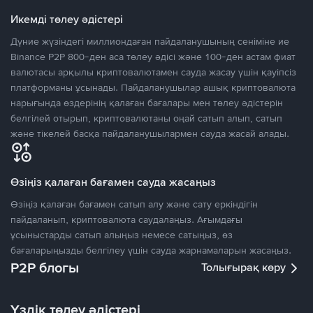
Икемді төлеу әдістері
Дүние жүзіндегі миллиондаған пайдаланушының сеніміне ие
Binance P2P 800-ден аса төлеу әдісі және 100-ден астам фиат
валютасы арқылы криптовалютамен сауда жасау үшін қауіпсіз
платформаны ұсынады. Пайдаланушылар ашық криптовалюта
нарығында өздерінің қалаған бағалары мен төлеу әдістерін
белгілей отырып, криптовалютаны оңай сатып алып, сатып
және тікелей басқа пайдаланушылармен сауда жасай алады.
Өзіңіз қалаған бағамен сауда жасаңыз
Өзіңіз қалаған бағамен сатып алу және сату еркіндігін
пайдаланып, криптовалюта саудалаңыз. Ағымдағы
ұсыныстарды сатып алыңыз немесе сатыңыз, өз
бағаларыңызды белгілеу үшін сауда жарнамаларын жасаңыз.
P2P блогы
Толығырақ көру
Үздік төлеу әдістері