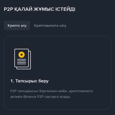
P2P ҚАЛАЙ ЖҰМЫС ІСТЕЙДІ
Крипто алу
Криптовалюта сату
1. Тапсырыс беру
P2P тапсырысын бергеннен кейін, криптовалюта
активін Binance P2P сақтауға алады.