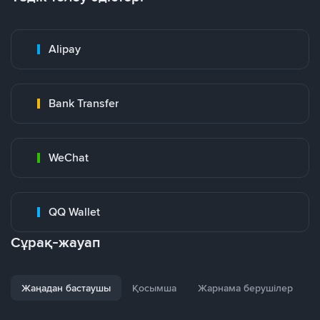
Alipay
Bank Transfer
WeChat
QQ Wallet
Сұрақ-жауап
Жаңадан бастаушы
Қосымша
Жарнама берушілер