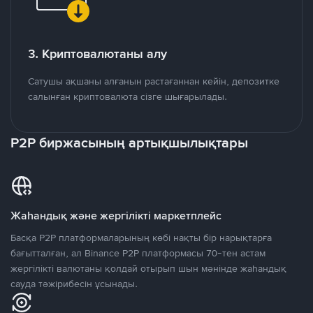
3. Криптовалютаны алу
Сатушы ақшаны алғанын растағаннан кейін, депозитке
салынған криптовалюта сізге шығарылады.
P2P биржасының артықшылықтары
Жаһандық және жергілікті маркетплейс
Басқа P2P платформаларының көбі нақты бір нарықтарға
бағытталған, ал Binance P2P платформасы 70-тен астам
жергілікті валютаны қолдай отырып шын мәнінде жаһандық
сауда тәжірибесін ұсынады.