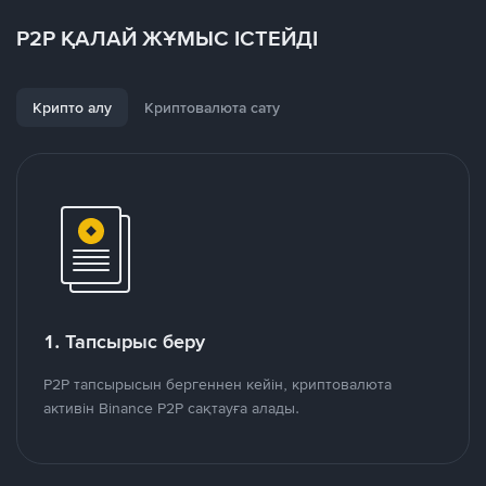
P2P ҚАЛАЙ ЖҰМЫС ІСТЕЙДІ
Крипто алу
Криптовалюта сату
1. Тапсырыс беру
P2P тапсырысын бергеннен кейін, криптовалюта
активін Binance P2P сақтауға алады.