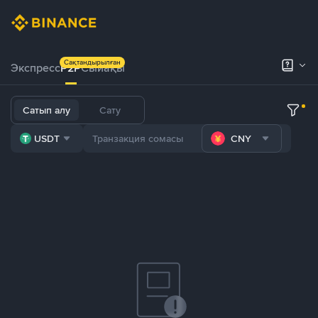
Сақтандырылған
Экспресс
P2P
Сыйақы
Сатып алу
Сату
USDT
CNY