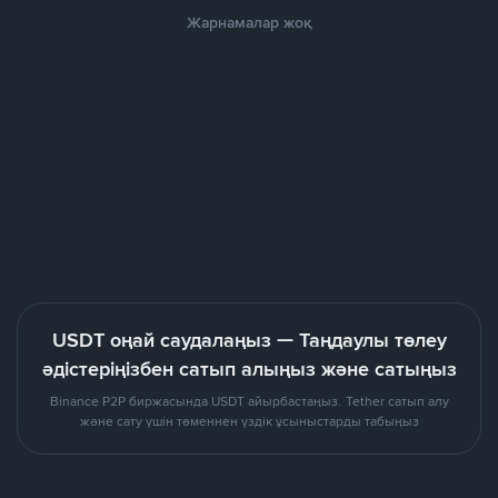
Жарнамалар жоқ
USDT оңай саудалаңыз — Таңдаулы төлеу
әдістеріңізбен сатып алыңыз және сатыңыз
Binance P2P биржасында USDT айырбастаңыз. Tether сатып алу
және сату үшін төменнен үздік ұсыныстарды табыңыз