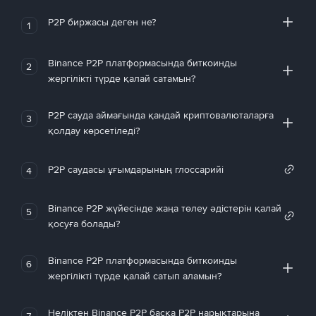
P2P биржасы деген не?
1
Binance P2P платформасында биткоинды
2
жергілікті түрде қалай сатамын?
P2P сауда аймағында қандай криптовалюталарға
3
қолдау көрсетіледі?
P2P саудасы ұғымдарының глоссарийі
4
Binance P2P жүйесінде жаңа төлеу әдістерін қалай
5
қосуға болады?
Binance P2P платформасында биткоинды
6
жергілікті түрде қалай сатып аламын?
Неліктен Binance P2P басқа P2P нарықтарына
7