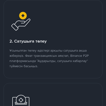
2. Сатушыға төлеу
Ұсынылған төлеу әдістері арқылы сатушыға ақша
жіберіңіз. Фиат транзакциясын аяқтап, Binance P2P
платформасында “Аударылды, сатушыға хабарлау”
түймесін басыңыз.