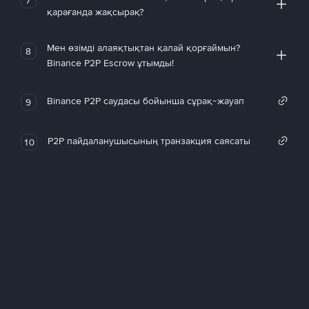
қарағанда жақсырақ?
Мен өзімді алаяқтықтан қалай қорғаймын?
8
Binance P2P Escrow ұтымды!
Binance P2P саудасы бойынша сұрақ-жауап
9
P2P пайдаланушысының транзакция саясаты
10