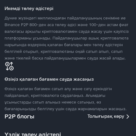
Икемді төлеу әдістері
Дүние жүзіндегі миллиондаған пайдаланушының сеніміне ие
Binance P2P 800-ден аса төлеу әдісі және 100-ден астам фиат
валютасы арқылы криптовалютамен сауда жасау үшін қауіпсіз
платформаны ұсынады. Пайдаланушылар ашық криптовалюта
нарығында өздерінің қалаған бағалары мен төлеу әдістерін
белгілей отырып, криптовалютаны оңай сатып алып, сатып
және тікелей басқа пайдаланушылармен сауда жасай алады.
Өзіңіз қалаған бағамен сауда жасаңыз
Өзіңіз қалаған бағамен сатып алу және сату еркіндігін
пайдаланып, криптовалюта саудалаңыз. Ағымдағы
ұсыныстарды сатып алыңыз немесе сатыңыз, өз
бағаларыңызды белгілеу үшін сауда жарнамаларын жасаңыз.
P2P блогы
Толығырақ көру
Үздік төлеу әдістері