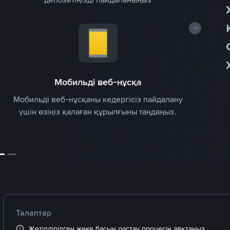
Мобильді веб-нұсқа
Мобильді веб-нұсқаны кедергісіз пайдалану
Тапс
үшін өзіңіз қалаған құрылғыны таңдаңыз.
1
2
Талаптар
Жетілдірілген жеке басын растау процесін аяқтаңыз