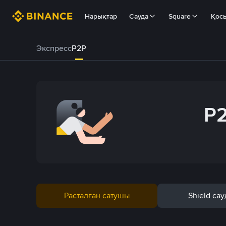
Нарықтар
Сауда
Square
Қос
Экспресс
P2P
P2
Расталған сатушы
Shield сау