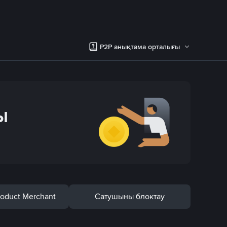
P2P анықтама орталығы
ы
Product Merchant
Сатушыны блоктау