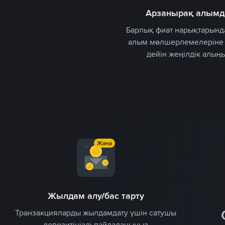
Арзанырақ алымд
Барлық фиат нарықтарында
алым мөлшерлемелеріне
дейін жеңілдік алың
Жаңа
Жылдам алу/бас тарту
Транзакцияларды жылдамдату үшін сатушы
Сағат
депозитіңізді пайдаланыңыз
қолжетім