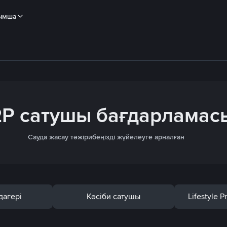
ымша
P сатушы бағдарламас
Сауда жасау тәжірибеңізді жүйелеуге арналған
дагері
Кәсіби сатушы
Lifestyle 