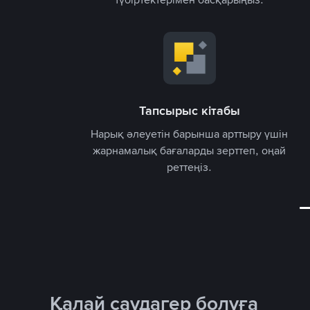
Тапсырыс кітабы
Нарық әлеуетін барынша арттыру үшін
 іздеу
жарнамалық бағаларды зерттеп, оңай
реттеңіз.
Қалай саудагер болуға