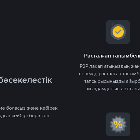
Расталған танымбел
P2P лақап атыңыздың жа
сенімді, расталған таным
бәсекелестік
тапсырысыңызды айырб
жылдамдығын арттыры
 ие боласыз және көбірек
дың кейбірі берілген.