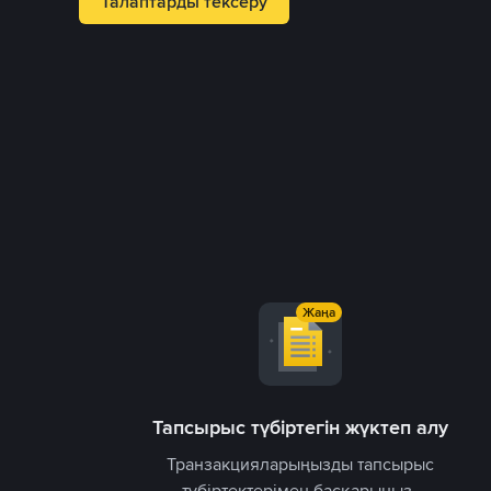
Талаптарды тексеру
Жаңа
Тапсырыс түбіртегін жүктеп алу
етпестен,
Транзакцияларыңызды тапсырыс
рыңыз.
түбіртектерімен басқарыңыз.