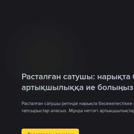
Расталған сатушы: нарықта 
артықшылыққа ие болыңыз
Расталған сатушы ретінде нарықта бәсекелестікке
тапсырыстар аласыз. Мұнда негізгі артықшылықтар