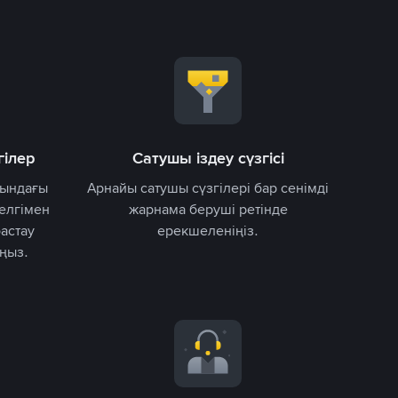
гілер
Сатушы іздеу сүзгісі
нындағы
Арнайы сатушы сүзгілері бар сенімді
белгімен
жарнама беруші ретінде
астау
ерекшеленіңіз.
ңыз.