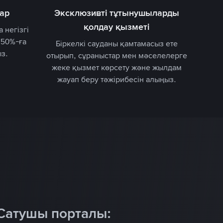
ар
Эксклюзивті тұтынушыларды
қолдау қызметі
 негізгі
 50%-ға
Біркелкі сауданы қамтамасыз ете
ыз.
отырып, сұраныстар мен мәселелерге
жеке қызмет көрсету және жылдам
жауап беру тәжірибесін алыңыз.
Жұмыс уақытын басқару
Үзі
Сатушы порталы:
тарды орнатып, порталға жарнама
Үзіліс кезінде ре
ділігін автоматтандыруға мүмкіндік
онлайн жарнам