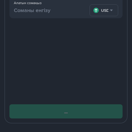
Алатын сомаңыз
USDT