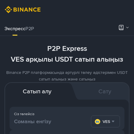
Экспресс
P2P
P2P Express
VES арқылы USDT сатып алыңыз
Binance P2P платформасында әртүрлі төлеу әдістерімен USDT
сатып алыңыз және сатыңыз
Сатып алу
Сату
Сіз төлейсіз
VES