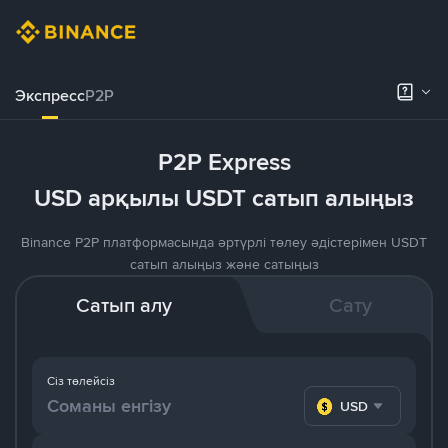
Экспресс
P2P
P2P Express
USD арқылы USDT сатып алыңыз
Binance P2P платформасында әртүрлі төлеу әдістерімен USDT
сатып алыңыз және сатыңыз
Сатып алу
Сату
Сіз төлейсіз
USD