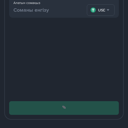
Алатын сомаңыз
USDT